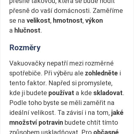
přesně takovou, která se bude hodit
přesně do vaší domácnosti. Zaměříme
se na
velikost
,
hmotnost
,
výkon
a
hlučnost
.
Rozměry
Vakuovačky nepatří mezi rozměrné
spotřebiče. Při výběru ale
zohledněte
i
tento faktor. Napřed si promyslete,
kde ji budete
používat
a kde
skladovat
.
Podle toho byste se měli zaměřit na
ideální velikost. Ta závisí i na tom,
jaké
množství potravin
budete chtít tímto
způsobem uskladňovat. Pro
občasné