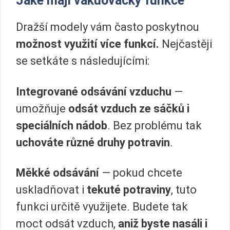
Jaké mají vakuovačky funkce
Dražší modely vám často poskytnou
možnost využití více funkcí.
Nejčastěji
se setkáte s následujícími:
Integrované odsávání vzduchu
—
umožňuje
odsát vzduch ze sáčků i
speciálních nádob
. Bez problému tak
uchováte různé druhy potravin
.
Měkké odsávání
— pokud chcete
uskladňovat i
tekuté potraviny
, tuto
funkci určitě využijete. Budete tak
moct odsát vzduch,
aniž byste nasáli i