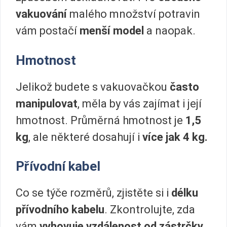
vakuování
malého množství potravin
vám postačí
menší model
a naopak.
Hmotnost
Jelikož budete s vakuovačkou
často
manipulovat
, měla by vás zajímat i její
hmotnost. Průměrná hmotnost je
1,5
kg
, ale některé dosahují i
více jak 4 kg.
Přívodní kabel
Co se týče rozměrů, zjistěte si i
délku
přívodního kabelu
. Zkontrolujte, zda
vám
vyhovuje vzdálenost od zástrčky