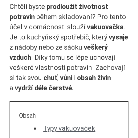
Chtěli byste
prodloužit životnost
potravin
během skladovaní? Pro tento
účel v domácnosti slouží
vakuovačka
.
Je to kuchyňský spotřebič, který
vysaje
z nádoby nebo ze sáčku
veškerý
vzduch
. Díky tomu se lépe uchovají
veškeré vlastnosti potravin. Zachovají
si tak svou
chuť
,
vůni
i
obsah živin
a
vydrží déle čerstvé.
Obsah
Typy vakuovaček