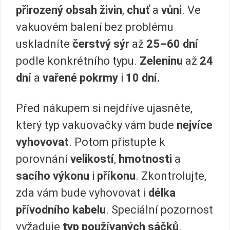
přirozený obsah živin
,
chuť
a
vůni
. Ve
vakuovém balení bez problému
uskladníte
čerstvý sýr
až
25–60 dní
podle konkrétního typu.
Zeleninu
až
24
dní
a
vařené pokrmy
i
10 dní.
Před nákupem si nejdříve ujasněte,
který typ vakuovačky vám bude
nejvíce
vyhovovat
. Potom přistupte k
porovnání
velikostí
,
hmotnosti
a
sacího výkonu
i
příkonu
. Zkontrolujte,
zda vám bude vyhovovat i
délka
přívodního kabelu
. Speciální pozornost
vyžaduje
typ používaných sáčků
.