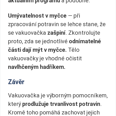
aktuálním programu
a podobně.
Umývatelnost v myčce
— při
zpracování potravin se lehce stane, že
se vakuovačka
zašpiní
. Zkontrolujte
proto, zda se jednotlivé
odnímatelné
části dají mýt v myčce.
Tělo
vakuovačky je vhodné očistit
navlhčeným hadříkem.
Závěr
Vakuovačka je výborným pomocníkem,
který
prodlužuje trvanlivost potravin
.
Kromě toho pomáhá zachovat jejich