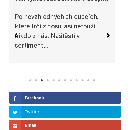
oupcích,
 netouží
 v
Huawei má patent na telefo
zakřiveným displejem do bo
co nahradí veškerá boční
tlačítka
Facebook
Twitter
Čínská společnost Huawei
plánuje do budoucna další
Gmail