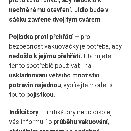
proto tuto funkci, aby nedošlo k
nechtěnému otevření.
Jídlo bude v
sáčku zavřené
dvojitým svárem.
Pojistka proti přehřátí
— pro
bezpečnost vakuovačky je potřeba, aby
nedošlo k jejímu přehřátí.
Plánujete-li
tento spotřebič používat i na
uskladňování většího množství
potravin najednou
, vybírejte model s
touto
pojistkou
.
Indikátory
— indikátory nebo displej
vás informují o
průběhu vakuování
,