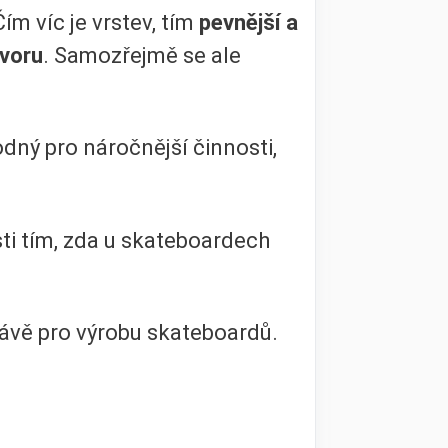
ím víc je vrstev, tím
pevnější a
avoru
. Samozřejmě se ale
odný pro náročnější činnosti,
isti tím, zda u skateboardech
ávě pro výrobu skateboardů.