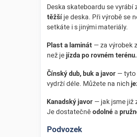
Deska skateboardu se vyrábí 
těžší
je deska. Při výrobě se n
setkáte i s jinými materiály.
Plast a laminát
— za výrobek z
než je
jízda po rovném terénu.
Čínský dub, buk a javor
— tyto 
vydrží déle. Můžete na nich
j
Kanadský javor
— jak jsme již 
Je dostatečně
odolné
a
pružn
Podvozek