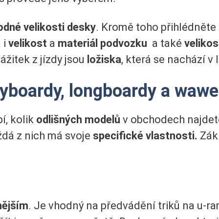
odné velikosti desky
. Kromě toho přihlédněte
 i
velikost
a
materiál podvozku
a také
velikos
ážitek z jízdy jsou
ložiska
, která se nachází v 
nyboardy, longboardy a waw
, kolik
odlišných modelů
v obchodech najdete
ždá z nich má svoje
specifické vlastnosti.
Zák
nějším
. Je vhodný na předvádění triků na u-r