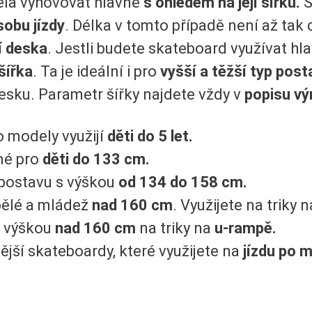
la vyhovovat hlavně
s ohledem na její šířku.
Š
sobu jízdy
. Délka v tomto případě není až tak 
í deska
. Jestli budete skateboard využívat hla
šířka
. Ta je ideální i pro
vyšší a těžší typ post
desku. Parametr šířky najdete vždy v
popisu vý
o modely využijí
děti do 5 let.
né pro
děti do 133 cm.
postavu s výškou
od 134 do 158 cm.
ělé a mládež
nad 160 cm
. Využijete na triky 
s výškou
nad 160 cm
na triky na
u-rampě.
ější skateboardy, které využijete na
jízdu po 