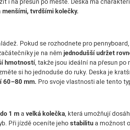
ít i na přesun po městě. Deska má charakteri
á
menšími, tvrdšími kolečky.
i mládež. Pokud se rozhodnete pro pennyboard,
o začátečníky je na něm
jednodušší udržet rov
ší hmotností
, takže jsou ideální na přesun po 
měte si ho jednoduše do ruky. Deska je kratší
zí 60–80 mm.
Pro svoje vlastnosti ale tento t
 do 1 m
a
velká kolečka
, která umožňují dosá
yb. Při jízdě oceníte jeho
stabilitu
a možnost o