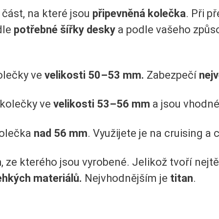
e část, na které jsou
připevněná kolečka
. Při p
dle
potřebné šířky desky
a podle vašeho způso
kolečky ve
velikosti 50–53 mm.
Zabezpečí
nejv
 kolečky ve
velikosti 53–56 mm
a jsou vhodné
kolečka
nad 56 mm
. Využijete je na cruising a 
m
, ze kterého jsou vyrobené. Jelikož tvoří nejt
ehkých materiálů.
Nejvhodnějším je
titan
.