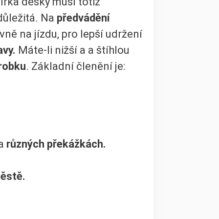
írka desky musí totiž
důležitá. Na
předvádění
vně na jízdu, pro lepší udržení
avy.
Máte-li nižší a a štíhlou
robku
. Základní členění je:
na
různých překážkách.
městě.