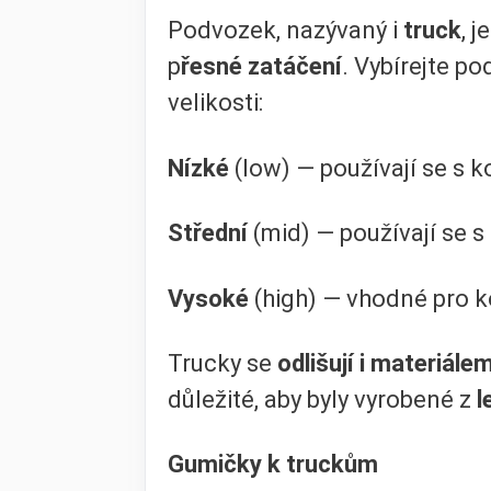
Podvozek, nazývaný i
truck
, j
p
řesné zatáčení
. Vybírejte po
velikosti:
Nízké
(low) — používají se s 
Střední
(mid) — používají se s
Vysoké
(high) — vhodné pro 
Trucky se
odlišují i materiále
důležité, aby byly vyrobené z
l
Gumičky k truckům