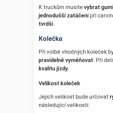
K truckům musíte
vybrat gum
jednodušší zatáčení
při carvi
tvrdší
.
Kolečka
Při volbě vhodných koleček by
pravidelně vyměňovat
. Při d
kvalitu jízdy.
Velikost koleček
Jejich velikost bude určovat
r
následující velikosti: