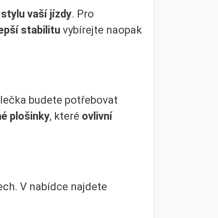
stylu vaší jízdy
. Pro
epší stabilitu
vybírejte naopak
olečka budete potřebovat
é plošinky
, které
ovlivní
ech. V nabídce najdete