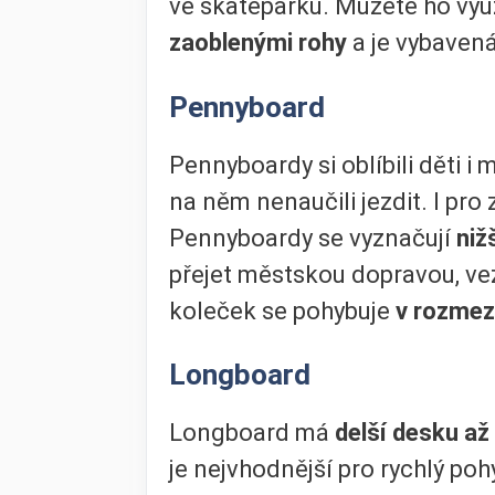
ve skateparku. Můžete ho využ
zaoblenými rohy
a je vybaven
Pennyboard
Pennyboardy si oblíbili děti 
na něm nenaučili jezdit. I pr
Pennyboardy se vyznačují
niž
přejet městskou dopravou, vez
koleček se pohybuje
v rozme
Longboard
Longboard má
delší desku až
je nejvhodnější pro rychlý poh