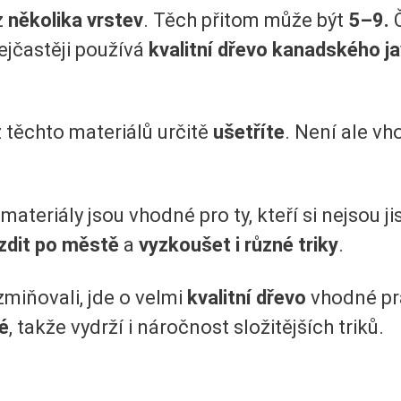
z
několika vrstev
. Těch přitom může být
5–9.
Č
ejčastěji používá
kvalitní dřevo kanadského j
 těchto materiálů určitě
ušetříte
. Není ale vh
materiály jsou vhodné pro ty, kteří si nejsou j
ezdit po městě
a
vyzkoušet i různé triky
.
zmiňovali, jde o velmi
kvalitní dřevo
vhodné pr
é
, takže vydrží i náročnost složitějších triků.