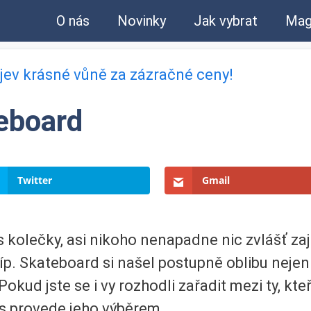
O nás
Novinky
Jak vybrat
Mag
bjev krásné vůně za zázračné ceny!
teboard
Twitter
Gmail
s kolečky, asi nikoho nenapadne nic zvlášť za
p. Skateboard si našel postupně oblibu nejen
. Pokud jste se i vy rozhodli zařadit mezi ty, kt
ás provede jeho výběrem.