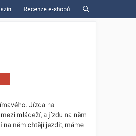
azín
Recenze e-shopů
jímavého. Jízda na
 mezi mládeží, a jízdu na něm
eří na něm chtějí jezdit, máme