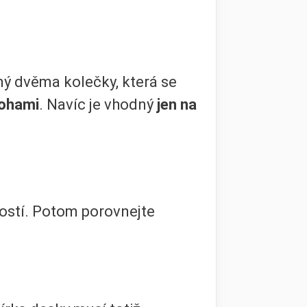
ý dvěma kolečky, která se
nohami
. Navíc je vhodný
jen na
kostí. Potom porovnejte