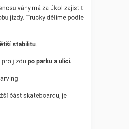
řenosu váhy má za úkol zajistit
bu jízdy. Trucky dělíme podle
ětší stabilitu
.
 pro jízdu
po parku a ulici.
carving.
ěžší část skateboardu, je