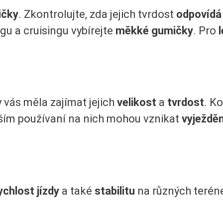
ičky
. Zkontrolujte, zda jejich tvrdost
odpovídá 
ngu a cruisingu vybírejte
měkké gumičky
. Pro
l
 vás měla zajímat jejich
velikost
a
tvrdost
. K
elším používaní na nich mohou vznikat
vyježděn
ychlost jízdy
a také
stabilitu
na různých terén