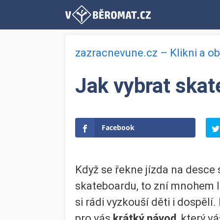
Přeskočit
na
obsah
zazracnevune.cz – Klikni a o
Jak vybrat ska
Facebook
Když se řekne jízda na desce 
skateboardu, to zní mnohem lí
si rádi vyzkouší děti i dospělí
pro vás
krátký návod
, který v