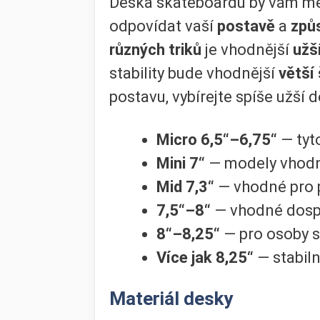
Deska skateboardu by vám mě
odpovídat vaší
postavě
a
způ
různých triků
je vhodnější
užš
stability bude vhodnější
větší 
postavu, vybírejte spíše užší 
Micro 6,5“–6,75“
— tyt
Mini 7“
— modely vhod
Mid 7,3“
— vhodné pro 
7,5“–8“
— vhodné dosp
8“–8,25“
— pro osoby 
Více jak 8,25“
— stabiln
Materiál desky