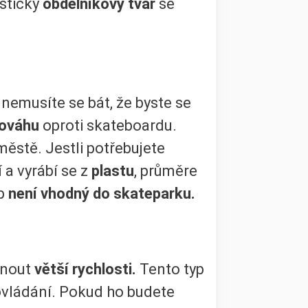
stický
obdélníkový tvar
se
 nemusíte se bát, že byste se
nováhu
oproti skateboardu.
městě. Jestli potřebujete
 a vyrábí se z
plastu
, průměre
yp
není vhodný do skateparku.
hnout
větší rychlosti.
Tento typ
vládání. Pokud ho budete