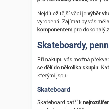
Nejdůležitější věcí je
výběr vh
vyrobená. Zajímat by vás měla
komponentem
pro dokonalý z
Skateboardy, pen
Při nákupu vás možná překvapí
se
dělí do několika skupin
. Ka
kterými jsou:
Skateboard
Skateboard patří k
nejrozšíře