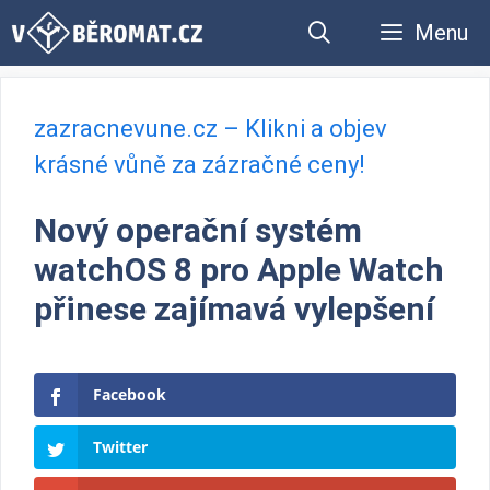
Přeskočit
Menu
na
obsah
zazracnevune.cz – Klikni a objev
krásné vůně za zázračné ceny!
Nový operační systém
watchOS 8 pro Apple Watch
přinese zajímavá vylepšení
Facebook
Twitter