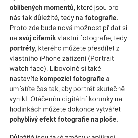
oblíbených momentů,
které jsou pro
nás tak důležité, tedy na
fotografie
.
Proto zde bude nová možnost přidat si
na
svůj ciferník
vlastní fotografie, tedy
portréty
, kterého můžete přesdílet z
vlastního iPhone zařízení (Portrait
watch face). Libovolně si také
nastavíte
kompozici fotografie
a
umístíte čas tak, aby portrét skutečně
vynikl. Otáčením digitální korunky na
hodinkách můžete dokonce vytvářet
pohyblivý efekt fotografie na ploše.
Důležité jsou také změny v aplikaci