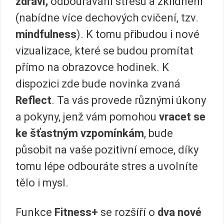
zdraví,
odbourávání stresu a zklidnění
(nabídne více dechových cvičení, tzv.
mindfulness
). K tomu přibudou i nové
vizualizace, které se budou promítat
přímo na obrazovce hodinek. K
dispozici zde bude novinka zvaná
Reflect
. Ta vás provede různými úkony
a pokyny, jenž vám pomohou
vracet se
ke šťastným vzpomínkám
, bude
působit na vaše pozitivní emoce, díky
tomu lépe odbouráte stres a uvolníte
tělo i mysl.
Funkce
Fitness+
se rozšíří o
dva nové