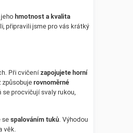
i jeho
hmotnost a kvalita
 připravili jsme pro vás krátký
h. Při cvičení
zapojujete horní
 způsobuje
rovnoměrné
se procvičují svaly rukou,
 se
spalováním tuků
. Výhodou
a věk.