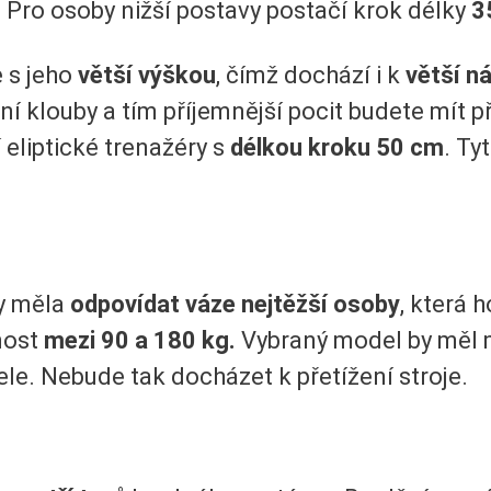
. Pro osoby nižší postavy postačí krok délky
3
e s jeho
větší výškou
, čímž dochází i k
větší n
ní klouby a tím příjemnější pocit budete mít př
 eliptické trenažéry s
délkou kroku 50 cm
. Ty
y měla
odpovídat váze nejtěžší osoby
, která 
nost
mezi 90 a 180 kg.
Vybraný model by měl 
ele. Nebude tak docházet k přetížení stroje.