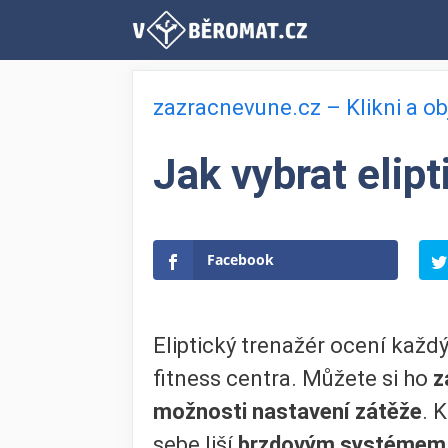
Přeskočit
na
obsah
zazracnevune.cz – Klikni a o
Jak vybrat elipt
Facebook
Eliptický trenažér ocení každý
fitness centra. Můžete si ho
z
možnosti nastavení zátěže
. 
sebe liší
brzdovým systémem