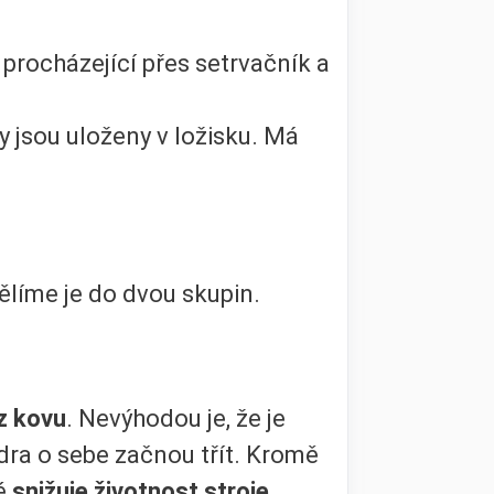
č procházející přes setrvačník a
y jsou uloženy v ložisku. Má
ělíme je do dvou skupin.
z kovu
. Nevýhodou je, že je
dra o sebe začnou třít. Kromě
ké
snižuje životnost stroje.