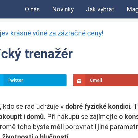
O nás
Novinky
Jak vybrat
Mag
bjev krásné vůně za zázračné ceny!
ický trenažér
Twitter
Gmail
, kdo se rád udržuje v
dobré fyzické kondici.
Te
akoupit i domů
. Při nákupu se zajímejte o
kons
Kromě toho byste měli porovnat i jiné paramet
,
životností
a
hlučností
.