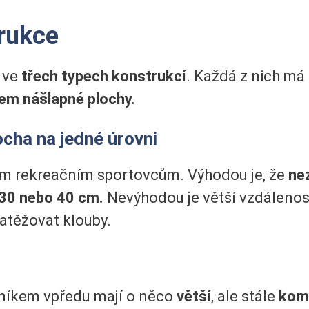
rukce
 ve
třech typech konstrukcí
. Každá z nich má 
em nášlapné plochy.
ocha na jedné úrovni
em rekreačním sportovcům. Výhodou je, že
ne
30 nebo 40 cm.
Nevýhodou je větší vzdálenost
atěžovat klouby.
ačníkem vpředu mají o něco
větší
, ale stále
komp