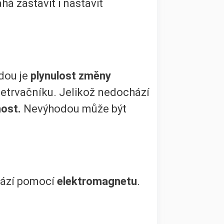
 zastavit i nastavit
dou je
plynulost změny
k setrvačníku. Jelikož nedochází
nost.
Nevýhodou může být
hází pomocí
elektromagnetu
.