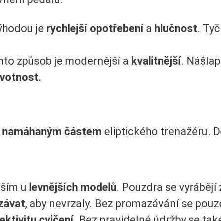
ýhodou je
rychlejší opotřebení
a
hlučnost
. Ty
nto způsob je modernější a
kvalitnější
. Nášlap
ivotnost.
e namáhaným částem
eliptického trenažéru. D
vším u
levnějších modelů
. Pouzdra se vyrábějí
závat
, aby nevrzaly. Bez promazávání se pouz
fektivitu cvičení.
Bez pravidelné údržby se ta