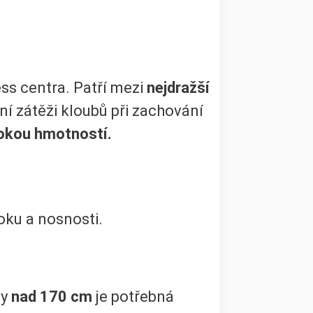
ess centra. Patří mezi
nejdražší
ní zátěži kloubů při zachování
okou hmotností.
oku a nosnosti.
vy
nad 170 cm
je potřebná