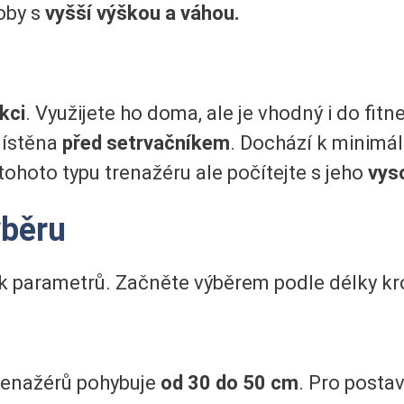
oby s
vyšší výškou a váhou.
kci
. Využijete ho doma, ale je vhodný i do fitn
ístěna
před setrvačníkem
. Dochází k minimál
ohoto typu trenažéru ale počítejte s jeho
vys
ýběru
ik parametrů. Začněte výběrem podle délky kr
trenažérů pohybuje
od 30 do 50 cm
. Pro posta