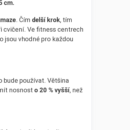
5 cm.
ámaze
. Čím
delší krok
, tím
i cvičení. Ve fitness centrech
to jsou vhodné pro každou
ho bude používat. Většina
mít nosnost
o 20 % vyšší
, než