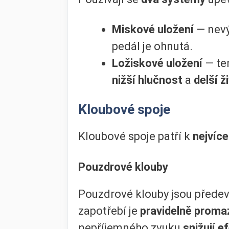
Miskové uložení
— nev
pedál je ohnutá.
Ložiskové uložení
— te
nižší hlučnost
a
delší ž
Kloubové spoje
Kloubové spoje patří k
nejvíc
Pouzdrové klouby
Pouzdrové klouby jsou přede
zapotřebí je
pravidelně proma
nepříjemného zvuku
snižují e