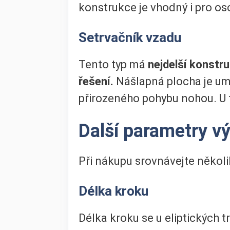
konstrukce je vhodný i pro os
Setrvačník vzadu
Tento typ má
nejdelší konstru
řešení.
Nášlapná plocha je um
přirozeného pohybu nohou. U t
Další parametry v
Při nákupu srovnávejte někol
Délka kroku
Délka kroku se u eliptických 