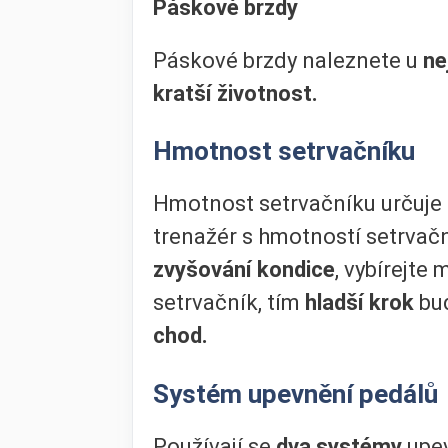
Páskové brzdy
Páskové brzdy naleznete u
ne
kratší životnost.
Hmotnost setrvačníku
Hmotnost setrvačníku určuje 
trenažér s hmotností setrvač
zvyšování kondice
, vybírejte
setrvačník, tím
hladší krok
bud
chod.
Systém upevnění pedálů
Používají se
dva systémy
upev