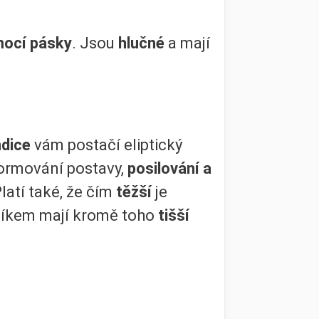
ocí pásky
. Jsou
hlučné
a mají
ndice
vám postačí eliptický
 formování postavy,
posilování a
latí také, že čím
těžší
je
čníkem mají kromě toho
tišší