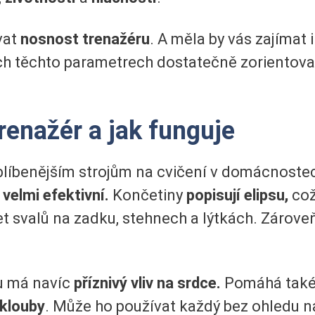
vat
nosnost trenažéru
. A měla by vás zajímat 
h těchto parametrech dostatečně zorientovali,
trenažér a jak funguje
joblíbenějším strojům na cvičení v domácnostec
k
velmi efektivní.
Končetiny
popisují elipsu,
což
t svalů na zadku, stehnech a lýtkách. Zároveň 
u má navíc
příznivý vliv na srdce.
Pomáhá také
klouby
. Může ho používat každý bez ohledu n