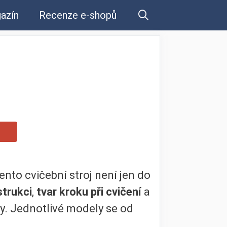
azín
Recenze e-shopů
nto cvičební stroj není jen do
trukci
,
tvar kroku při cvičení
a
ry. Jednotlivé modely se od