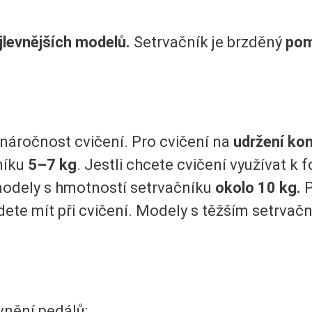
jlevnějších modelů.
Setrvačník je brzděný
pom
náročnost cvičení. Pro cvičení na
udržení ko
níku
5–7 kg
. Jestli chcete cvičení využívat k
 modely s hmotností setrvačníku
okolo 10 kg.
P
ete mít při cvičení. Modely s těžším setrva
nění pedálů: