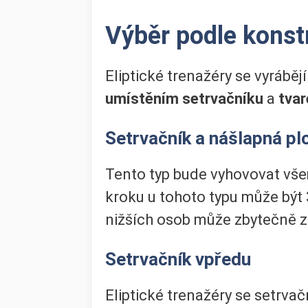
Výběr podle konst
Eliptické trenažéry se vyrábějí
umístěním setrvačníku
a
tvar
Setrvačník a nášlapná pl
Tento typ bude vyhovovat vš
kroku u tohoto typu může být
nižších osob může zbytečně z
Setrvačník vpředu
Eliptické trenažéry se setrv