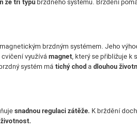
n ze tří typů
brzdného systému. Brzdění pomáhá
 s magnetickým brzdným systémem. Jeho výho
 cvičení využívá
magnet
, který se přibližuje 
 brzdný systém má
tichý chod
a
dlouhou život
žňuje
snadnou regulaci zátěže.
K brždění doc
životnost.