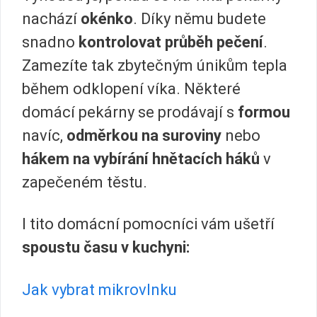
nachází
okénko
. Díky němu budete
snadno
kontrolovat průběh pečení
.
Zamezíte tak zbytečným únikům tepla
během odklopení víka. Některé
domácí pekárny se prodávají s
formou
navíc,
odměrkou na suroviny
nebo
hákem na vybírání hnětacích háků
v
zapečeném těstu.
I tito domácní pomocníci vám ušetří
spoustu času v kuchyni:
Jak vybrat mikrovlnku