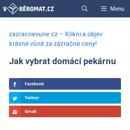
Přeskočit
Menu
na
obsah
zazracnevune.cz – Klikni a objev
krásné vůně za zázračné ceny!
Jak vybrat domácí pekárnu
Facebook
Twitter
Gmail