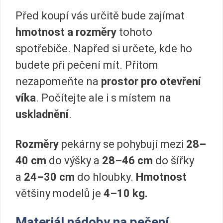
Před koupí vás určitě bude zajímat
hmotnost a rozměry
tohoto
spotřebiče. Napřed si určete, kde ho
budete při pečení mít. Přitom
nezapomeňte na
prostor pro otevření
víka
. Počítejte ale i s místem na
uskladnění
.
Rozměry
pekárny se pohybují mezi
28–
40 cm
do výšky a
28–46 cm
do šířky
a
24–30 cm
do hloubky.
Hmotnost
většiny modelů je
4–10 kg.
Materiál nádoby na pečení