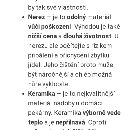
by tak své vlastnosti.
Nerez
— je to
odolný
materiál
vůči poškození
. Výhodou je také
nižší cena
a
dlouhá životnost
. U
nerezu ale počítejte s rizikem
připálení a přichycení zbytku
jídel. Jeho čištění proto může
být náročnější a chléb možná
hůře vyklopíte.
Keramika
— je to nejkvalitnější
materiál nádoby u domácí
pekárny. Keramika
výborně vede
teplo
a je
nepřilnavá
. Oproti