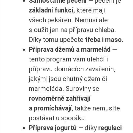
Samostatné pečení
— pečení je
základní funkcí,
které mají
všech pekáren. Nemusí ale
sloužit jen na přípravu chleba.
Díky tomu upečete
třeba i maso.
Příprava džemů a marmelád
—
tento program vám ulehčí i
přípravu domácích zavařenin,
jakými jsou chutný džem či
marmeláda. Suroviny se
rovnoměrně zahřívají
a promíchávají
, takže nemusíte
postávat u sporáku.
Příprava jogurtů
— díky
regulaci