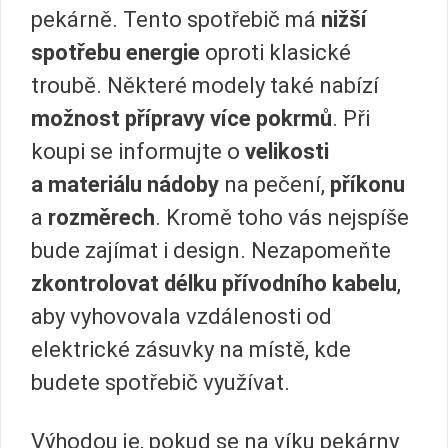
pekárně. Tento spotřebič má
nižší
spotřebu energie
oproti klasické
troubě. Některé modely také nabízí
možnost přípravy více pokrmů
. Při
koupi se informujte o
velikosti
a materiálu nádoby
na pečení,
příkonu
a
rozměrech
. Kromě toho vás nejspíše
bude zajímat i design. Nezapomeňte
zkontrolovat délku přívodního kabelu
,
aby vyhovovala vzdálenosti od
elektrické zásuvky na místě, kde
budete spotřebič využívat.
Výhodou je, pokud se na víku pekárny