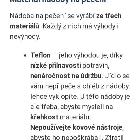
Nádoba na pečení se vyrábí
ze třech
materiálů
. Každý z nich má výhody i
nevýhody.
Teflon
— jeho výhodou je, díky
nízké přilnavosti
potravin,
nenáročnost na údržbu
. Jídlo se
vám nepřipeče a chléb z nádoby
lehce vyklopíte. U této nádoby je
ale třeba, abyste mysleli na
křehkost
materiálu.
Nepoužívejte kovové nástroje
,
abyste ho nepoškrábali. Ztratil