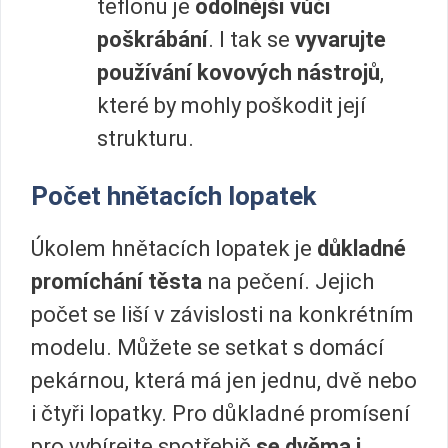
teflonu je
odolnější vůči
poškrábání
. I tak se
vyvarujte
používání kovových nástrojů
,
které by mohly poškodit její
strukturu.
Počet hnětacích lopatek
Úkolem hnětacích lopatek je
důkladné
promíchání těsta
na pečení. Jejich
počet se liší v závislosti na konkrétním
modelu. Můžete se setkat s domácí
pekárnou, která má jen jednu, dvě nebo
i čtyři lopatky. Pro důkladné promísení
pro vybírejte spotřebič
se dvěma i