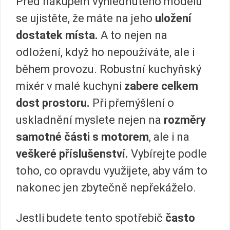
Před nákupem vyhlédnutého modelu
se ujistěte, že máte na jeho
uložení
dostatek místa.
A to nejen na
odložení, když ho nepoužíváte, ale i
během provozu. Robustní kuchyňský
mixér v malé kuchyni
zabere celkem
dost prostoru.
Při přemýšlení o
uskladnění myslete nejen na
rozměry
samotné části s motorem
, ale i na
veškeré příslušenství.
Vybírejte podle
toho, co opravdu využijete, aby vám to
nakonec jen zbytečně nepřekáželo.
Jestli budete tento spotřebič
často