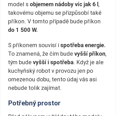
model s
objemem nádoby víc jak 6 l
,
takovému objemu se přizpůsobí také
příkon. V tomto případě bude příkon
do 1 500 W.
S příkonem souvisí i
spotřeba energie.
To znamená, že čím bude
vyšší
příkon
,
tým bude
vyšší i spotřeba
. Když je ale
kuchyňský robot v provozu jen po
omezenou dobu, tento údaj vás asi
nebude tolik zajímat.
Potřebný prostor