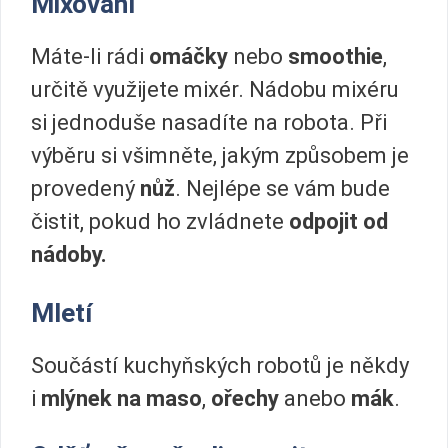
Mixování
Máte-li rádi
omáčky
nebo
smoothie
,
určitě využijete mixér. Nádobu mixéru
si jednoduše nasadíte na robota. Při
výběru si všimněte, jakým způsobem je
provedený
nůž
. Nejlépe se vám bude
čistit, pokud ho zvládnete
odpojit od
nádoby.
Mletí
Součástí kuchyňských robotů je někdy
i
mlýnek na maso
,
ořechy
anebo
mák
.