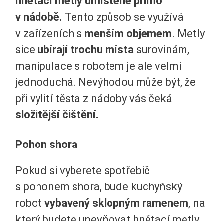
hnětací metly umístěné přímo
v nádobě.
Tento způsob se využívá
v zařízeních s
menším objemem
. Metly
sice
ubírají trochu místa
surovinám,
manipulace s robotem je ale velmi
jednoduchá. Nevýhodou může být, že
při vylití těsta z nádoby vás čeká
složitější čištění.
Pohon shora
Pokud si vyberete spotřebič
s pohonem shora, bude kuchyňský
robot
vybavený sklopným ramenem
, na
který budete upevňovat hnětací metly.