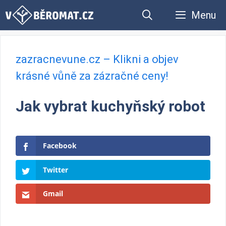
Přeskočit
Menu
na
obsah
zazracnevune.cz – Klikni a objev
krásné vůně za zázračné ceny!
Jak vybrat kuchyňský robot
Facebook
Twitter
Gmail