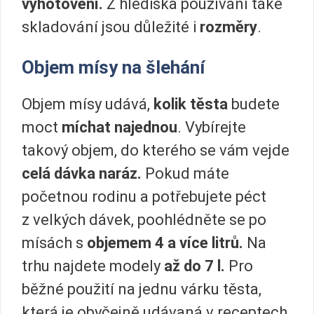
vyhotovení.
Z hlediska používání také
skladování jsou důležité i
rozměry
.
Objem mísy na šlehání
Objem mísy udává,
kolik těsta
budete
moct
míchat najednou
. Vybírejte
takový objem, do kterého se vám vejde
celá dávka naráz.
Pokud máte
početnou rodinu a potřebujete péct
z velkých dávek, poohlédněte se po
mísách s
objemem 4 a více litrů.
Na
trhu najdete modely
až do 7 l.
Pro
běžné použití na jednu várku těsta,
která je obyčejně udávaná v receptech,