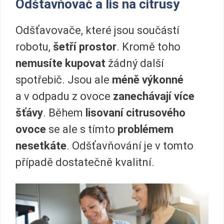
Odšťavňovač a lis na citrusy
Odšťavovače, které jsou součástí
robotu,
šetří prostor
. Kromě toho
nemusíte kupovat
žádný další
spotřebič. Jsou ale
méně výkonné
a v odpadu z ovoce
zanechávají více
šťávy
. Během
lisovaní citrusového
ovoce
se ale s tímto
problémem
nesetkáte
. Odšťavňování je v tomto
případě dostatečně kvalitní.