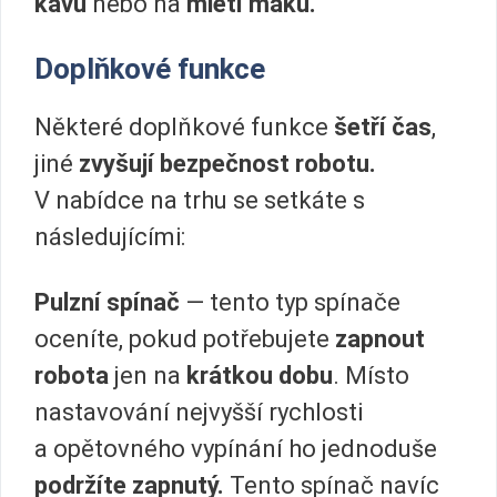
kávu
nebo na
mletí máku.
Doplňkové funkce
Některé doplňkové funkce
šetří čas
,
jiné
zvyšují bezpečnost robotu.
V nabídce na trhu se setkáte s
následujícími:
Pulzní spínač
— tento typ spínače
oceníte, pokud potřebujete
zapnout
robota
jen na
krátkou dobu
. Místo
nastavování nejvyšší rychlosti
a opětovného vypínání ho jednoduše
podržíte zapnutý.
Tento spínač navíc