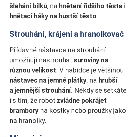
šlehání bílků
, na
hnětení řidšího těsta
i
hnětací háky na hustší těsto
.
Strouhání, krájení a hranolkovač
Přídavné nástavce na strouhání
umožňují nastrouhat
suroviny na
různou velikost
. V nabídce je většinou
nástavec na jemné plátky
, na
hrubší
a jemnější strouhání.
Někdy se setkáte
i s tím, že robot
zvládne pokrájet
brambory
na kostky nebo proužky jako
na hranolky.