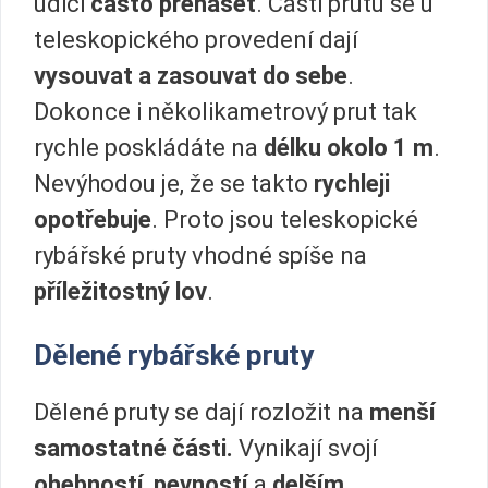
udici
často přenášet
. Části prutu se u
teleskopického provedení dají
vysouvat a zasouvat do sebe
.
Dokonce i několikametrový prut tak
rychle poskládáte na
délku okolo 1 m
.
Nevýhodou je, že se takto
rychleji
opotřebuje
. Proto jsou teleskopické
rybářské pruty vhodné spíše na
příležitostný lov
.
Dělené rybářské pruty
Dělené pruty se dají rozložit na
menší
samostatné části.
Vynikají svojí
ohebností
,
pevností
a
delším