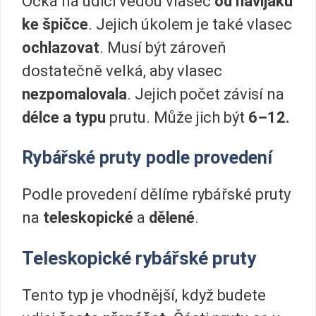
Očka na udici vedou vlasec
od navijáku
ke špičce
. Jejich úkolem je také vlasec
ochlazovat
. Musí být zároveň
dostatečně velká, aby vlasec
nezpomalovala
. Jejich počet závisí na
délce a typu
prutu. Může jich být
6–12.
Rybářské pruty podle provedení
Podle provedení dělíme rybářské pruty
na
teleskopické
a
dělené
.
Teleskopické rybářské pruty
Tento typ je vhodnější, když budete