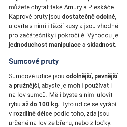
můžete chytat také Amury a Pleskáče.
Kaprové pruty jsou
dostatečně odolné
,
ulovíte s nimi i těžší kusy a jsou vhodné
pro začátečníky i pokročilé. Výhodou je
jednoduchost manipulace
a
skladnost.
Sumcové pruty
Sumcové udice jsou
odolnější, pevnější
a
pružnější
, abyste je mohli používat i
na lov sumců. Měli byste s nimi ulovit
rybu
až do 100 kg.
Tyto udice se vyrábí
v
rozdílné délce
podle toho, zda jsou
určené na lov ze břehu, nebo z loďky.