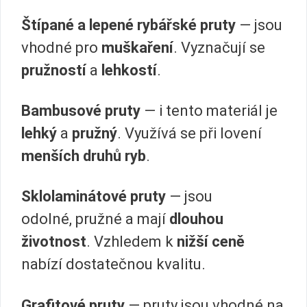
Štípané a lepené rybářské pruty
— jsou
vhodné pro
muškaření
. Vyznačují se
pružností
a
lehkostí
.
Bambusové pruty
— i tento materiál je
lehký
a
pružný
. Využívá se při lovení
menších druhů ryb
.
Sklolaminátové pruty
— jsou
odolné, pružné a mají
dlouhou
životnost
. Vzhledem k
nižší ceně
nabízí dostatečnou kvalitu.
Grafitové pruty
— pruty jsou vhodné na