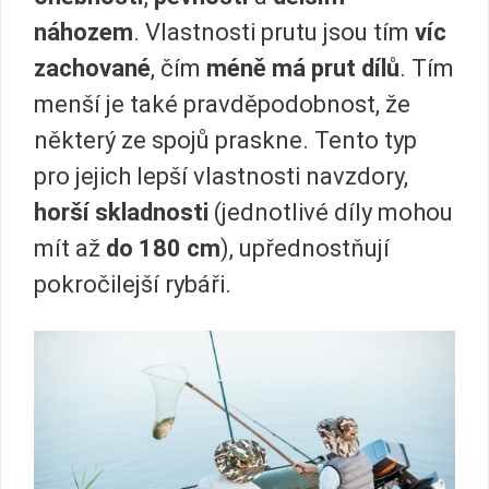
náhozem
. Vlastnosti prutu jsou tím
víc
zachované
, čím
méně má prut dílů
. Tím
menší je také pravděpodobnost, že
některý ze spojů praskne. Tento typ
pro jejich lepší vlastnosti navzdory,
horší skladnosti
(jednotlivé díly mohou
mít až
do 180 cm
), upřednostňují
pokročilejší rybáři.