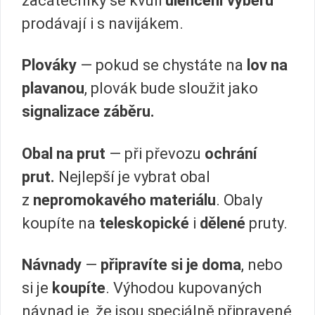
začátečníky se kvůli
ulehčení výběru
prodávají i s navijákem.
Plováky
— pokud se chystáte na
lov na
plavanou
, plovák bude sloužit jako
signalizace záběru.
Obal na prut
— při převozu
ochrání
prut.
Nejlepší je vybrat obal
z
nepromokavého materiálu
. Obaly
koupíte na
teleskopické
i
dělené
pruty.
Návnady
—
připravíte si je doma
, nebo
si je
koupíte
. Výhodou kupovaných
návnad je, že jsou speciálně připravené