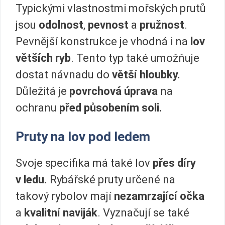
Typickými vlastnostmi mořských prutů
jsou
odolnost
,
pevnost
a
pružnost
.
Pevnější konstrukce je vhodná i na
lov
větších ryb
. Tento typ také umožňuje
dostat návnadu do
větší hloubky.
Důležitá je
povrchová úprava
na
ochranu
před působením soli.
Pruty na lov pod ledem
Svoje specifika má také lov
přes díry
v ledu.
Rybářské pruty určené na
takový rybolov mají
nezamrzající očka
a
kvalitní naviják
. Vyznačují se také