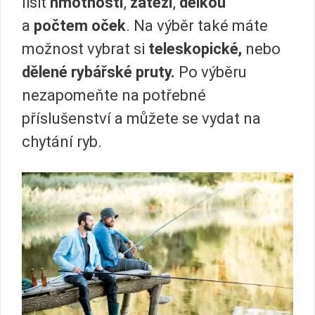
lišit
hmotností
,
zátěží
,
délkou
a
počtem oček
. Na výběr také máte
možnost vybrat si
teleskopické,
nebo
dělené rybářské pruty.
Po výběru
nezapomeňte na potřebné
příslušenství a můžete se vydat na
chytání ryb.