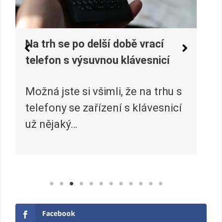
Jak vybrat varnou desku
Varná deska je šikovný domácí
spotřebič, který je nezbytnou
součástí každé kuchyně. S její
pomocí…
Facebook