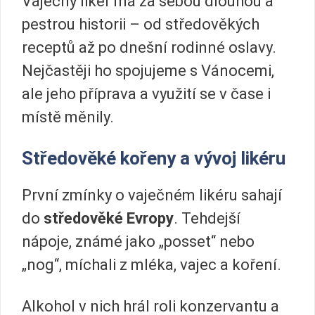
Vaječný likér má za sebou dlouhou a
pestrou historii – od středověkých
receptů až po dnešní rodinné oslavy.
Nejčastěji ho spojujeme s Vánocemi,
ale jeho příprava a využití se v čase i
místě měnily.
Středověké kořeny a vývoj likéru
První zmínky o vaječném likéru sahají
do
středověké Evropy
. Tehdejší
nápoje, známé jako „posset“ nebo
„nog“, míchali z mléka, vajec a koření.
Alkohol v nich hrál roli konzervantu a