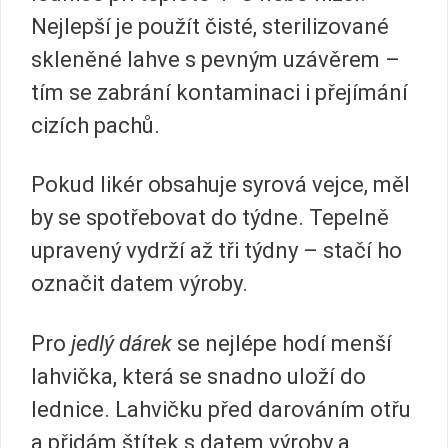
Nejlepší je použít čisté, sterilizované
skleněné lahve s pevným uzávěrem –
tím se zabrání kontaminaci i přejímání
cizích pachů.
Pokud likér obsahuje syrová vejce, měl
by se spotřebovat do týdne. Tepelně
upravený vydrží až tři týdny – stačí ho
označit datem výroby.
Pro
jedlý dárek
se nejlépe hodí menší
lahvička, která se snadno uloží do
lednice. Lahvičku před darováním otřu
a přidám štítek s datem výroby a