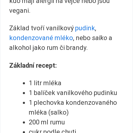
kdo mají alergii na vejce nebo jsou
vegani.
Základ tvoří vanilkový
pudink
,
kondenzované mléko
, nebo
salko
a
alkohol jako rum či brandy.
Základní recept:
1 litr mléka
1 balíček vanilkového pudinku
1 plechovka kondenzovaného
mléka (salko)
200 ml rumu
cukr podle chuti