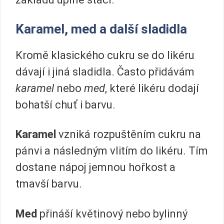
Karamel, med a další sladidla
Kromě klasického cukru se do likéru
dávají i jiná sladidla. Často přidávám
karamel
nebo
med
, které likéru dodají
bohatší chuť i barvu.
Karamel
vzniká rozpuštěním cukru na
pánvi a následným vlitím do likéru. Tím
dostane nápoj jemnou hořkost a
tmavší barvu.
Med
přináší květinový nebo bylinný