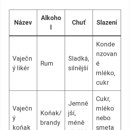
Alkoho
Název
Chuť
Slazení
l
Konde
nzovan
Vaječn
Sladká,
Rum
é
ý likér
silnější
mléko,
cukr
Cukr,
Jemně
Vaječn
mléko
Koňak/
jší,
ý
nebo
brandy
méně
koňak
smeta