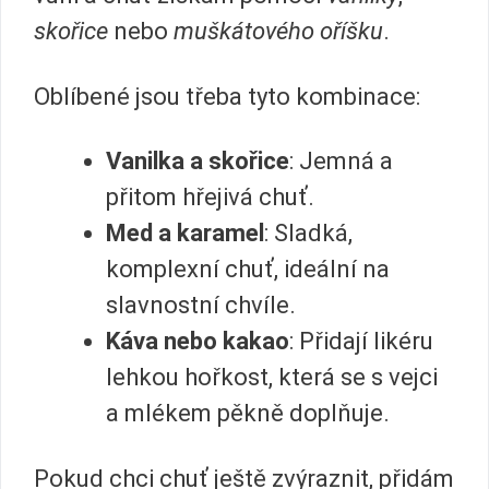
skořice
nebo
muškátového oříšku
.
Oblíbené jsou třeba tyto kombinace:
Vanilka a skořice
: Jemná a
přitom hřejivá chuť.
Med a karamel
: Sladká,
komplexní chuť, ideální na
slavnostní chvíle.
Káva nebo kakao
: Přidají likéru
lehkou hořkost, která se s vejci
a mlékem pěkně doplňuje.
Pokud chci chuť ještě zvýraznit, přidám