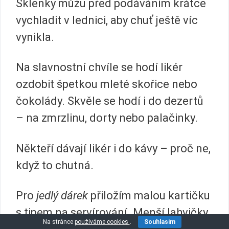
Sklenky můžu před podáváním krátce
vychladit v lednici, aby chuť ještě víc
vynikla.
Na slavnostní chvíle se hodí likér
ozdobit špetkou mleté skořice nebo
čokolády. Skvěle se hodí i do dezertů
– na zmrzlinu, dorty nebo palačinky.
Někteří dávají likér i do kávy – proč ne,
když to chutná.
Pro
jedlý dárek
přiložím malou kartičku
s tipem na servírování. Menší lahvičky
Na stránce
používáme cookies
.
Souhlasím