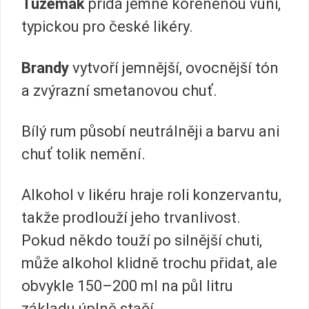
Tuzemák
přidá jemně kořeněnou vůni,
typickou pro české likéry.
Brandy
vytvoří jemnější, ovocnější tón
a zvýrazní smetanovou chuť.
Bílý rum působí neutrálněji a barvu ani
chuť tolik nemění.
Alkohol v likéru hraje roli konzervantu,
takže prodlouží jeho trvanlivost.
Pokud někdo touží po silnější chuti,
může alkohol klidně trochu přidat, ale
obvykle 150–200 ml na půl litru
základu úplně stačí.