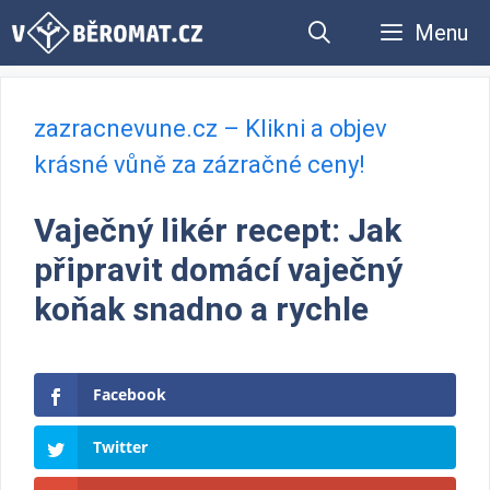
Přeskočit
Menu
na
obsah
zazracnevune.cz – Klikni a objev
krásné vůně za zázračné ceny!
Vaječný likér recept: Jak
připravit domácí vaječný
koňak snadno a rychle
Facebook
Twitter