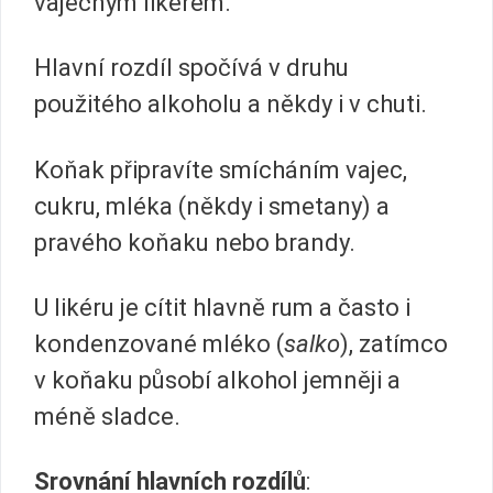
vaječným likérem.
Hlavní rozdíl spočívá v druhu
použitého alkoholu a někdy i v chuti.
Koňak připravíte smícháním vajec,
cukru, mléka (někdy i smetany) a
pravého koňaku nebo brandy.
U likéru je cítit hlavně rum a často i
kondenzované mléko (
salko
), zatímco
v koňaku působí alkohol jemněji a
méně sladce.
Srovnání hlavních rozdílů
: