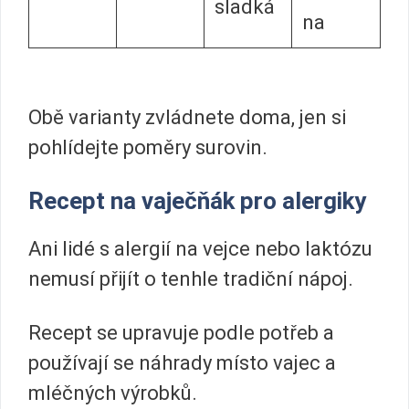
sladká
na
Obě varianty zvládnete doma, jen si
pohlídejte poměry surovin.
Recept na vaječňák pro alergiky
Ani lidé s alergií na vejce nebo laktózu
nemusí přijít o tenhle tradiční nápoj.
Recept se upravuje podle potřeb a
používají se náhrady místo vajec a
mléčných výrobků.