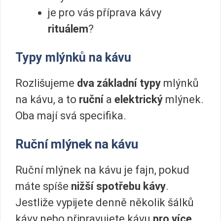
je pro vás příprava kávy
rituálem
?
Typy mlýnků na kávu
Rozlišujeme
dva základní typy
mlýnků
na kávu, a to
ruční
a
elektrický
mlýnek.
Oba mají svá specifika.
Ruční mlýnek na kávu
Ruční mlýnek na kávu je fajn, pokud
máte spíše
nižší spotřebu kávy
.
Jestliže vypijete denně několik šálků
kávy nebo připravujete kávu
pro více