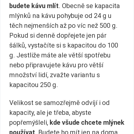
budete kávu mlít
. Obecně se kapacita
mlýnků na kávu pohybuje od 24 g u
těch nejmenších až po víc než 500 g.
Pokud si denně dopřejete jen pár
šálků, vystačíte si s kapacitou do 100
g. Jestliže máte ale větší spotřebu
nebo připravujete kávu pro větší
množství lidí, zvažte variantu s
kapacitou 250 g.
Velikost se samozřejmě odvíjí i od
kapacity, ale je třeba, abyste
popřemýšleli,
kde všude chcete mlýnek
používat
. Budete ho mít jen na doma,