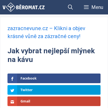
Přeskočit
Menu
na
obsah
zazracnevune.cz – Klikni a objev
krásné vůně za zázračné ceny!
Jak vybrat nejlepší mlýnek
na kávu
Facebook
Twitter
Gmail