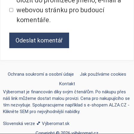
Uložit do prohlížeče jméno, e-mail a
webovou stránku pro budoucí
komentáře.
Ochrana soukromí a osobní údaje
Jak používáme cookies
Kontakt
Výberomat je financován díky svým čtenářům. Po nákupu přes
náš link můžeme dostat malou provizi. Cena pro nakupujícího se
tím nezvyšuje. Spolupracujeme například s e-shopem
ALZA.CZ -
Klikněte SEM pro nejvýhodnější nabídky
.
Slovenská verze 💕
Výberomat.sk
Copyright © 2026 výběromat.cz