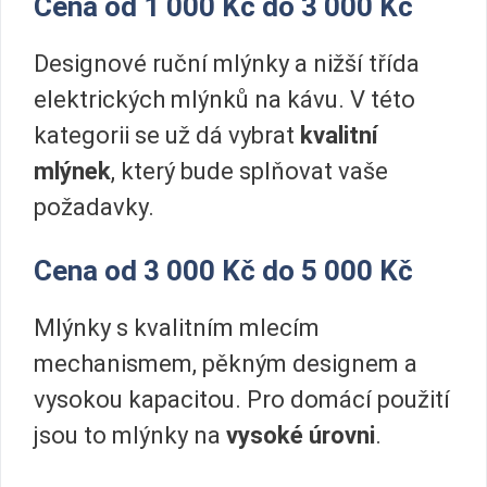
Cena od 1 000 Kč do 3 000 Kč
Designové ruční mlýnky a nižší třída
elektrických mlýnků na kávu. V této
kategorii se už dá vybrat
kvalitní
mlýnek
, který bude splňovat vaše
požadavky.
Cena od 3 000 Kč do 5 000 Kč
Mlýnky s kvalitním mlecím
mechanismem, pěkným designem a
vysokou kapacitou. Pro domácí použití
jsou to mlýnky na
vysoké úrovni
.