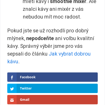
mletí kávy i
smoothie mixér
. Ale
znalci kávy ani mixér z vás
nebudou mít moc radost.
Pokud jste se už rozhodli pro dobrý
mlýnek,
nepodceňte
ani volbu kvalitní
kávy. Správný výběr jsme pro vás
sepsali do článku
Jak vybrat dobrou
kávu
.
Facebook
Twitter
Gmail