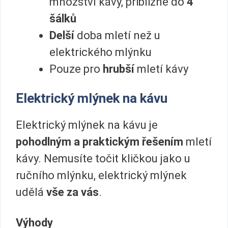
množství kávy, přibližně do
4
šálků
Delší
doba mletí než u
elektrického mlýnku
Pouze pro
hrubší
mletí kávy
Elektrický mlýnek na kávu
Elektrický mlýnek na kávu je
pohodlným a praktickým řešením
mletí
kávy. Nemusíte točit kličkou jako u
ručního mlýnku, elektrický mlýnek
udělá
vše za vás
.
Výhody