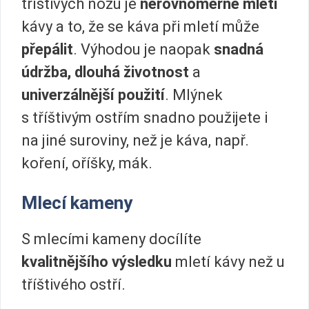
tříštivých nožů je
nerovnoměrné mletí
kávy a to, že se káva při mletí může
přepálit
. Výhodou je naopak
snadná
údržba,
dlouhá životnost
a
univerzálnější použití
. Mlýnek
s tříštivým ostřím snadno použijete i
na jiné suroviny, než je káva, např.
koření, oříšky, mák.
Mlecí kameny
S mlecími kameny docílíte
kvalitnějšího výsledku
mletí kávy než u
tříštivého ostří.