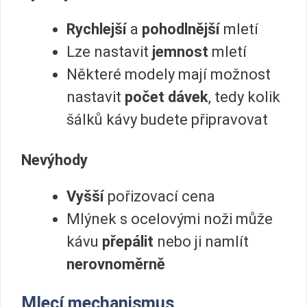
Rychlejší
a
pohodlnější
mletí
Lze nastavit
jemnost
mletí
Některé modely mají možnost
nastavit
počet dávek
, tedy kolik
šálků kávy budete připravovat
Nevýhody
Vyšší
pořizovací cena
Mlýnek s ocelovými noži může
kávu
přepálit
nebo ji namlít
nerovnoměrně
Mlecí mechanismus