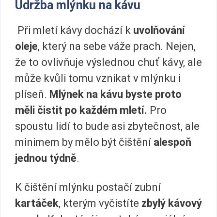
Údržba mlýnku na kávu
Při mletí kávy dochází k
uvolňování
oleje
, který na sebe váže prach. Nejen,
že to ovlivňuje výslednou chuť kávy, ale
může kvůli tomu vznikat v mlýnku i
plíseň.
Mlýnek na kávu byste proto
měli čistit po každém mletí.
Pro
spoustu lidí to bude asi zbytečnost, ale
minimem by mělo být čištění
alespoň
jednou týdně
.
K čištění mlýnku postačí zubní
kartáček
, kterým vyčistíte
zbylý kávový