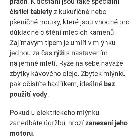
prach
. K dostání jsou také speciální
čisticí tablety
z kukuřičné nebo
pšeničné mouky, které jsou vhodné pro
důkladné čištění mlecích kamenů.
Zajímavým tipem je umlít v mlýnku
jednou za čas
rýži
s nastavením
na jemné mletí. Rýže na sebe naváže
zbytky kávového oleje. Zbytek mlýnku
pak očistíte hadříkem, ideálně
bez
použití vody
.
Pokud u elektrického mlýnku
zanedbáte údržbu, hrozí
zanesení jeho
motoru
.