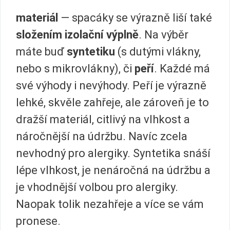
materiál
— spacáky se výrazně liší také
složením izolační výplně
. Na výběr
máte buď
syntetiku
(s dutými vlákny,
nebo s mikrovlákny), či
peří
. Každé má
své výhody i nevýhody. Peří je výrazně
lehké, skvěle zahřeje, ale zároveň je to
dražší materiál, citlivý na vlhkost a
náročnější na údržbu. Navíc zcela
nevhodný pro alergiky. Syntetika snáší
lépe vlhkost, je nenáročná na údržbu a
je vhodnější volbou pro alergiky.
Naopak tolik nezahřeje a více se vám
pronese.