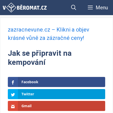
Přeskočit
Menu
na
obsah
zazracnevune.cz – Klikni a objev
krásné vůně za zázračné ceny!
Jak se připravit na
kempování
Facebook
Twitter
Gmail