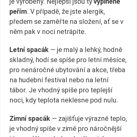
je vyrobený. Nejlepší jsou ty
vyplněné
peřím
. V případě, že jste alergik,
předem se zaměřte na složení, ať se v
něm pak v noci netrápíte.
Letní spacák
— je malý a lehký, hodně
skladný, hodí se spíše pro letní měsíce,
pro nenáročné ubytování a akce, třeba
na hudební festival nebo na letní
tábor. Je vhodný spíše pro teplejší
noci, kdy teplota neklesne pod nulu.
Zimní spacák
— zajišťuje výrazné teplo,
je vhodný spíše v zimě pro náročnější