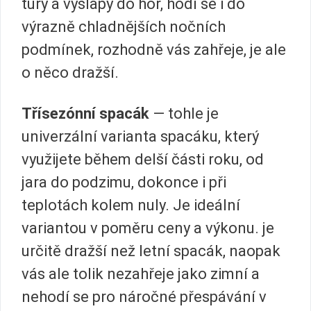
túry a výšlapy do hor, hodí se i do
výrazně chladnějších nočních
podmínek, rozhodně vás zahřeje, je ale
o něco dražší.
Třísezónní spacák
— tohle je
univerzální varianta spacáku, který
využijete během delší části roku, od
jara do podzimu, dokonce i při
teplotách kolem nuly. Je ideální
variantou v poměru ceny a výkonu. je
určitě dražší než letní spacák, naopak
vás ale tolik nezahřeje jako zimní a
nehodí se pro náročné přespávání v