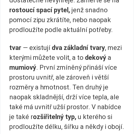
dostatečně nevyhřeje. Zaměřte se na
rostoucí spací pytel,
jenž snadno
pomocí zipu zkrátíte, nebo naopak
prodloužíte podle aktuální potřeby.
tvar
— existují
dva základní tvary
, mezi
kterými můžete volit, a to
dekový
a
mumiový
. První zmíněný přináší více
prostoru uvnitř, ale zároveň i větší
rozměry a hmotnost. Ten druhý je
naopak skladnější, drží více tepla, ale
také má uvnitř užší prostor. V nabídce
je také r
ozšiřitelný typ,
u kterého si
prodloužíte délku, šířku a někdy i obojí.