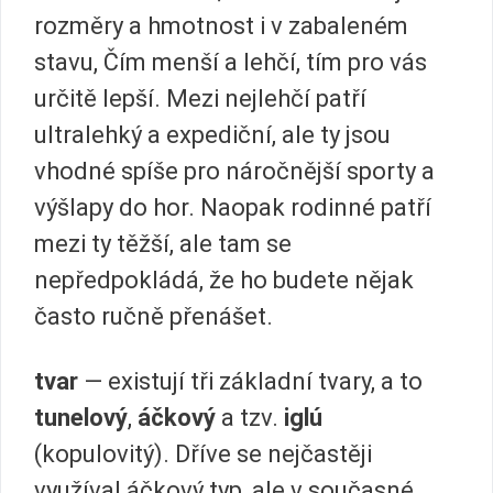
rozměry a hmotnost i v zabaleném
stavu, Čím menší a lehčí, tím pro vás
určitě lepší. Mezi nejlehčí patří
ultralehký a expediční, ale ty jsou
vhodné spíše pro náročnější sporty a
výšlapy do hor. Naopak rodinné patří
mezi ty těžší, ale tam se
nepředpokládá, že ho budete nějak
často ručně přenášet.
tvar
— existují tři základní tvary, a to
tunelový
,
áčkový
a tzv.
iglú
(kopulovitý). Dříve se nejčastěji
využíval áčkový typ, ale v současné