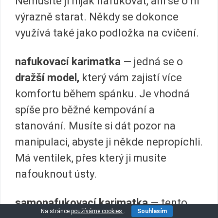
Nemusíte ji nijak nafukovat, ani se o ni
výrazně starat. Někdy se dokonce
využívá také jako podložka na cvičení.
nafukovací karimatka
— jedná se o
dražší model,
který vám zajistí více
komfortu během spánku. Je vhodná
spíše pro běžné kempování a
stanování. Musíte si dát pozor na
manipulaci, abyste ji někde nepropíchli.
Má ventilek, přes který ji musíte
nafouknout ústy.
samonafukovací karimatka
— tento
Na stránce
používáme cookies
.
Souhlasím