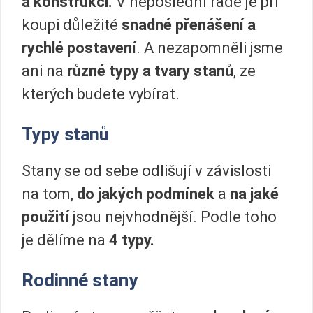
a konstrukci.
V neposlední řadě je při
koupi důležité
snadné přenášení a
rychlé postavení
. A nezapomněli jsme
ani na
různé typy a tvary stanů
, ze
kterých budete vybírat.
Typy stanů
Stany se od sebe odlišují v závislosti
na tom,
do jakých podmínek
a
na jaké
použití
jsou nejvhodnější. Podle toho
je dělíme na
4 typy.
Rodinné stany