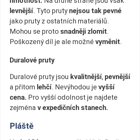
hmotnost.
Na druhé straně jsou však
levnější
. Tyto pruty
nejsou tak pevné
jako pruty z ostatních materiálů.
Mohou se proto
snadněji zlomit
.
Poškozený díl je ale možné
vyměnit
.
Duralové pruty
Duralové pruty jsou
kvalitnější
,
pevnější
a přitom
lehčí
. Nevýhodou je
vyšší
cena.
Pro vyšší odolnost je najdete
zejména
v expedičních stanech.
Pláště