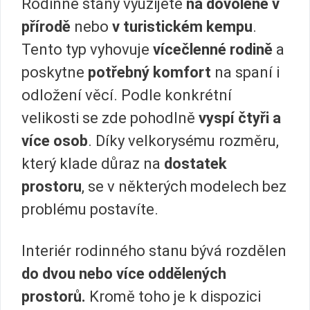
Rodinné stany využijete
na dovolené v
přírodě
nebo
v turistickém kempu
.
Tento typ vyhovuje
vícečlenné rodině
a
poskytne
potřebný komfort
na spaní i
odložení věcí. Podle konkrétní
velikosti se zde pohodlně
vyspí čtyři a
více osob
. Díky velkorysému rozměru,
který klade důraz na
dostatek
prostoru
, se v některých modelech bez
problému postavíte.
Interiér rodinného stanu bývá rozdělen
do dvou nebo více oddělených
prostorů.
Kromě toho je k dispozici