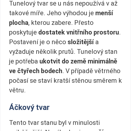
Tunelový tvar se u nás nepoužívá v až
takové míře. Jeho výhodou je
menší
plocha
, kterou zabere. Přesto
poskytuje
dostatek vnitřního prostoru
.
Postavení je o něco
složitější
a
vyžaduje několik prutů. Tunelový stan
je potřeba
ukotvit do země minimálně
ve čtyřech bodech
. V případě větrného
počasí se staví kratší stěnou směrem k
větru.
Áčkový tvar
Tento tvar stanu byl v minulosti