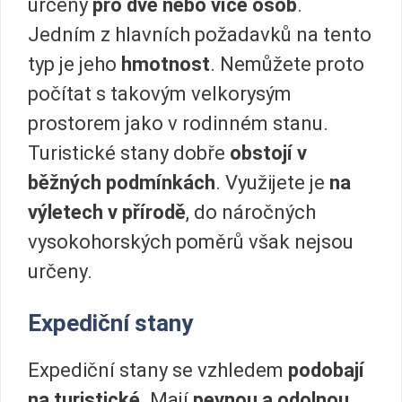
určeny
pro dvě nebo více osob
.
Jedním z hlavních požadavků na tento
typ je jeho
hmotnost
. Nemůžete proto
počítat s takovým velkorysým
prostorem jako v rodinném stanu.
Turistické stany dobře
obstojí v
běžných podmínkách
. Využijete je
na
výletech v přírodě
, do náročných
vysokohorských poměrů však nejsou
určeny.
Expediční stany
Expediční stany se vzhledem
podobají
na turistické
. Mají
pevnou a odolnou