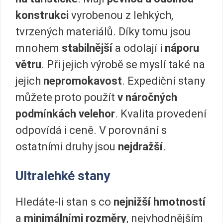
konstrukci
vyrobenou z lehkých,
tvrzených materiálů. Díky tomu jsou
mnohem
stabilnější
a odolají i
náporu
větru
. Při jejich výrobě se myslí také na
jejich
nepromokavost
. Expediční stany
můžete proto použít
v náročných
podmínkách velehor
. Kvalita provedení
odpovídá i ceně. V porovnání s
ostatními druhy jsou
nejdražší
.
Ultralehké stany
Hledáte-li stan s co
nejnižší hmotností
a
minimálními rozměry
, nejvhodnějším