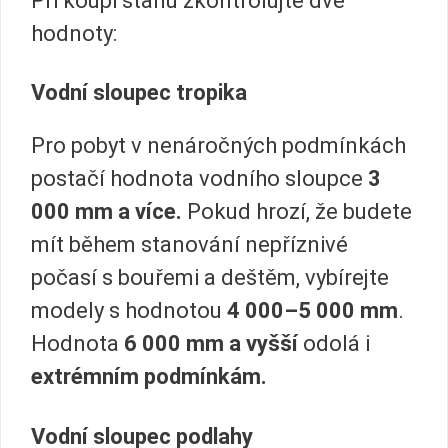
Při koupi stanu zkontrolujte dvě
hodnoty:
Vodní sloupec tropika
Pro pobyt v nenáročných podmínkách
postačí hodnota vodního sloupce
3
000 mm a více.
Pokud hrozí, že budete
mít během stanování nepříznivé
počasí s bouřemi a deštěm, vybírejte
modely s hodnotou
4 000–5 000 mm
.
Hodnota
6 000 mm a vyšší
odolá i
extrémním podmínkám.
Vodní sloupec podlahy