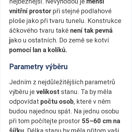
nejběžnější. Nevýhodou je
menší
vnitřní prostor
při stejné podlahové
ploše jako při tvaru tunelu. Konstrukce
áčkového tvaru také
není tak pevná
j
ako u ostatních. Do země se kotví
pomocí lan a kolíků.
Parametry výběru
Jedním z nejdůležitějších parametrů
výběru je
velikost
stanu. Ta by měla
odpovídat
počtu osob
, které v něm
budou najednou spát. Na jednu osobu
při tom počítejte prostor
55–60 cm na
šířku
. Délka stanu by měla přitom vaši