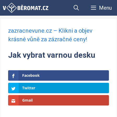
Přeskočit
Menu
na
obsah
zazracnevune.cz – Klikni a objev
krásné vůně za zázračné ceny!
Jak vybrat varnou desku
Facebook
Twitter
Gmail