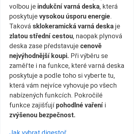
volbou je
indukční varná deska
, která
poskytuje
vysokou úsporu energie
.
Taková
sklokeramická varná deska
je
zlatou střední cestou
, naopak plynová
deska zase představuje
cenově
nejvýhodnější koupi.
Při výběru se
zaměřte i na funkce, které varná deska
poskytuje a podle toho si vyberte tu,
která vám nejvíce vyhovuje po všech
nabízených funkcích. Pokročilé
funkce zajišťují
pohodlné vaření
i
zvýšenou bezpečnost.
Jak vybrat digestoř