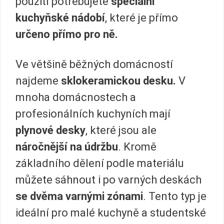
použití potřebujete
speciální
kuchyňské nádobí
, které je přímo
určeno přímo pro ně.
Ve většině běžných domácností
najdeme
sklokeramickou desku.
V
mnoha domácnostech a
profesionálních kuchyních mají
plynové desky
, které jsou ale
náročnější na údržbu
. Kromě
základního dělení podle materiálu
můžete sáhnout i po varných deskách
se dvěma varnými zónami
. Tento typ je
ideální pro malé kuchyně a studentské