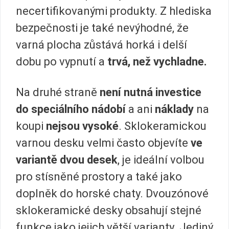
necertifikovanými produkty. Z hlediska
bezpečnosti je také nevýhodné, že
varná plocha zůstává horká i delší
dobu po vypnutí a
trvá, než vychladne.
Na druhé straně
není nutná investice
do speciálního nádobí
a ani
náklady
na
koupi
nejsou vysoké
. Sklokeramickou
varnou desku velmi často objevíte
ve
variantě dvou desek
, je ideální volbou
pro stísněné prostory a také jako
doplněk do horské chaty. Dvouzónové
sklokeramické desky obsahují stejné
funkce jako jejich větší varianty. Jediný