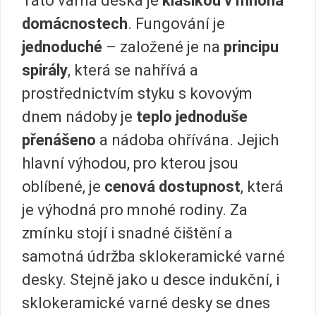
Tato varná deska je
klasikou v mnoha
domácnostech
. Fungování je
jednoduché
– založené je na
principu
spirály
, která se nahřívá a
prostřednictvím styku s kovovým
dnem nádoby je
teplo jednoduše
přenášeno
a nádoba ohřívána. Jejich
hlavní výhodou, pro kterou jsou
oblíbené, je
cenová dostupnost
, která
je výhodná pro mnohé rodiny. Za
zmínku stojí i snadné čištění a
samotná údržba sklokeramické varné
desky. Stejně jako u desce indukční, i
sklokeramické varné desky se dnes