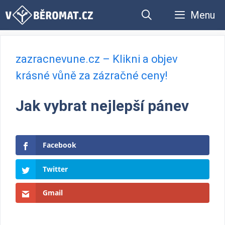
Přeskočit
Menu
na
obsah
zazracnevune.cz – Klikni a objev
krásné vůně za zázračné ceny!
Jak vybrat nejlepší pánev
Facebook
Twitter
Gmail