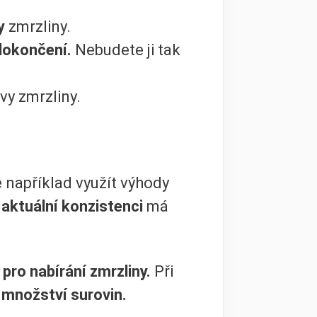
y
zmrzliny.
dokončení.
Nebudete ji tak
vy zmrzliny.
 například využít výhody
u
aktuální konzistenci
má
pro nabírání zmrzliny.
Při
množství surovin.