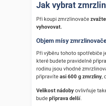
Jak vybrat zmrzli
Při koupi zmrzlinovače
zvažte
vyhovovat.
Objem mísy zmrzlinovač
Při výběru tohoto spotřebiče j
které budete pravidelně přip
rodinu jsou vhodné zmrzlino
připravíte
asi 600 g zmrzliny
,
Velikost nádoby
ovlivňuje tak
bude
příprava delší
.