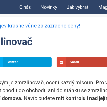
O nás
Novinky
Jak vybrat
Mag
bjev krásné vůně za zázračné ceny!
linovač
Twitter
Gmail
kým je zmrzlinovač, ocení každý mlsoun. Pro
chodit do obchodu ani do stánku se zmrzlinou
lí domova.
Navíc budete
mít kontrolu i nad jej