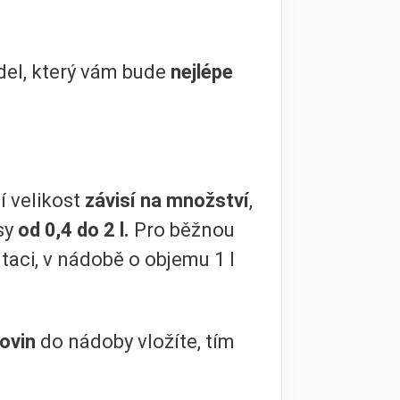
del, který vám bude
nejlépe
í velikost
závisí na množství
,
sy
od 0,4 do 2 l.
Pro běžnou
ntaci, v nádobě o objemu 1 l
ovin
do nádoby vložíte, tím