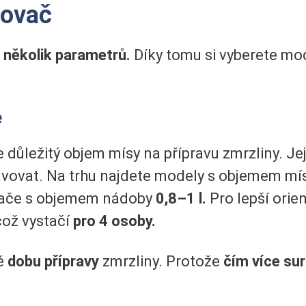
novač
 několik parametrů.
Díky tomu si vyberete mo
e
e důležitý objem mísy na přípravu zmrzliny. Jej
ravovat. Na trhu najdete modely s objemem mí
vače s objemem nádoby
0,8–1 l.
Pro lepší orie
 což vystačí
pro 4 osoby.
é
dobu přípravy
zmrzliny. Protože
čím více sur