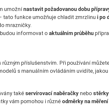
ám umožní
nastavit požadovanou dobu příprav
– tato funkce umožňuje chladit zmrzlinu
i po 
do mrazničky.
s budou informovat o
aktuálním průběhu
přípra
 různým příslušenstvím. Při používání můžete
modelů s manuálním ovládáním uvidíte, jako
ávány také
servírovací naběračky
nebo
stěrky 
utky vám pomohou i různé
odměrky na měření 