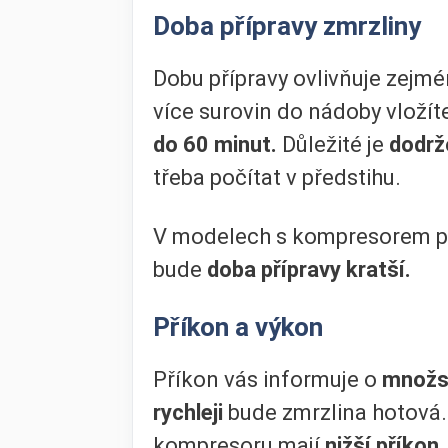
Doba přípravy zmrzliny
Dobu přípravy ovlivňuje zejm
více surovin do nádoby vložít
do 60 minut.
Důležité je
dodrž
třeba počítat v předstihu.
V modelech s kompresorem př
bude
doba přípravy kratší.
Příkon a výkon
Příkon vás informuje o
množst
rychleji
bude zmrzlina hotová.
kompresoru mají
nižší příkon