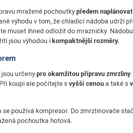
řípravu mražené pochoutky
předem naplánovat
ně výhodu v tom, že chladicí nádoba udrží př
dete muset ihned odložit do mrazničky. Nádob
ití jsou výhodou i
kompaktnější rozměry.
orem
 jsou určeny
pro okamžitou přípravu zmrzliny
Při koupi ale počítejte s
vyšší cenou
a také s
v
n se používá kompresor. Do zmrzlinovače stač
ažená pochoutka hotová.