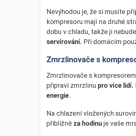
Nevýhodou je, že si musíte p
kompresoru mají na druhé stra
dobu v chladu, takže ji nebu
servírování.
Při domácím použ
Zmrzlinovače s kompres
Zmrzlinovače s kompresorem
připraví zmrzlinu
pro více lidí.
energie
.
Na chlazení vložených surovi
přibližně
za hodinu
je vaše mr