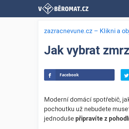
Přeskočit
na
obsah
zazracnevune.cz – Klikni a o
Jak vybrat zmrz
Facebook
Moderní domácí spotřebič, ja
pochoutku už nebudete muset 
jednoduše
připravíte z pohod