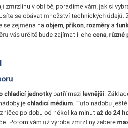
jí zmrzlinu v oblibě, poradíme vám, jak si vybr
usíte se obávat množství technických údajů. 
 se zejména na
objem
,
příkon
,
rozměry
a
fun
u vás určitě bude zajímat i jeho
cena
,
různé 
ů
soru
 chladicí jednotky
patří mezi
levnější
. Základ
 nádoby je
chladicí médium
. Tuto nádobu ješt
azničce po dobu od několika minut
až do 24 h
če. Potom vám už výroba zmrzliny zabere
max