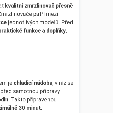
at
kvalitní zmrzlinovač přesně
Zmrzlinovače patří mezi
kce
jednotlivých modelů. Před
praktické funkce
a
doplňky
,
em je
chladicí nádoba
, v níž se
ě před samotnou přípravy
odin
. Takto připravenou
imálně 30 minut.