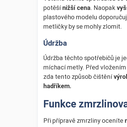
potěší
nižší cena
. Naopak
vyš
plastového modelu doporučuj
metličky by se mohly zlomit.
Údržba
Údržba těchto spotřebičů je j
míchací metly. Před vložením
zda tento způsob čištění
výro
hadříkem.
Funkce zmrzlinov
Při přípravě zmrzliny oceníte