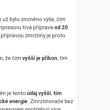
 už bylo zmíněno výše, čím
mpresoru trvá příprava
od 20
přípravou zmrzliny je proto
om, že čím
vyšší je příkon
, tím
Čím je tento
údaj vyšší
,
tím
ické energie
. Zmrzlinovače bez
resorem spotřebují více