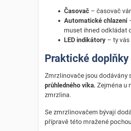
Časovač
– časovač v
Automatické chlazení
muset ihned odkládat 
LED indikátory
– ty vá
Praktické doplňky
Zmrzlinovače jsou dodávány s
průhledného víka.
Zejména u 
zmrzlina.
Se zmrzlinovačem bývají dod
přípravě této mražené pocho