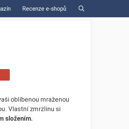
azín
Recenze e-shopů
 vaši oblíbenou mraženou
. Vlastní zmrzlinu si
ím složením.