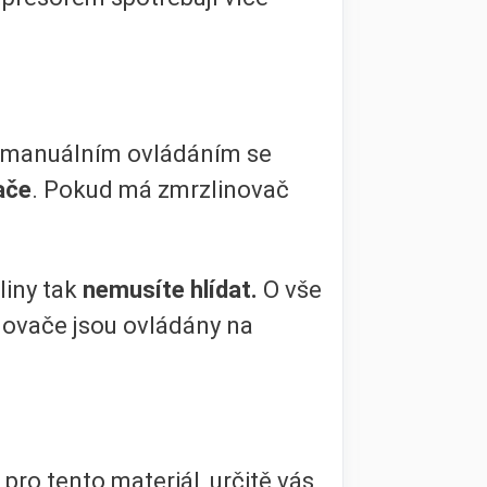
s manuálním ovládáním se
ače
. Pokud má zmrzlinovač
liny tak
nemusíte hlídat.
O vše
novače jsou ovládány na
pro tento materiál, určitě vás