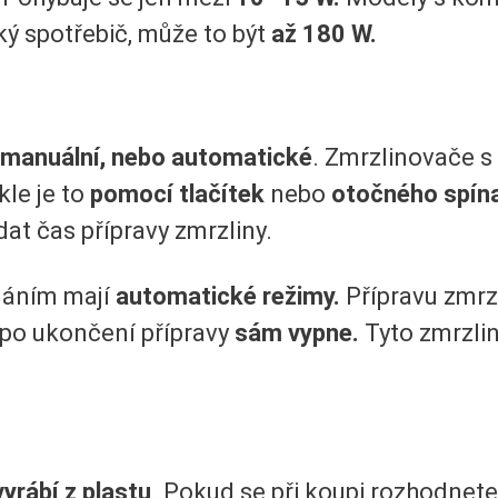
ký spotřebič, může to být
až 180 W.
manuální, nebo automatické
. Zmrzlinovače 
le je to
pomocí tlačítek
nebo
otočného spín
at čas přípravy zmrzliny.
dáním mají
automatické režimy.
Přípravu zmrz
e po ukončení přípravy
sám vypne.
Tyto zmrzli
vyrábí z plastu
. Pokud se při koupi rozhodnete 