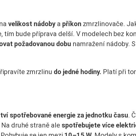
éna
velikost nádoby
a
příkon
zmrzlinovače. Jak
e, tím bude příprava delší. V modelech bez ko
ovat požadovanou dobu
namražení nádoby. S 
ipravíte zmrzlinu
do jedné hodiny.
Platí při t
ví spotřebované energie za jednotku času
. 
 Na druhé straně ale
spotřebujete více elektr
. Pohybuje se jen mezi
10–15 W.
Modely s komp