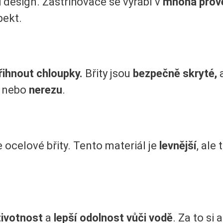
 i design. Zastřihovače se vyrábí v
mnoha prov
pekt.
řihnout chloupky.
Břity jsou
bezpečně skryté,
a
, nebo
nerezu
.
 ocelové břity. Tento materiál je
levnější
, ale
životnost
a
lepší odolnost vůči vodě
. Za to si