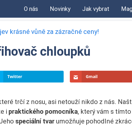
O nás
Novinky
Jak vybrat
Mag
bjev krásné vůně za zázračné ceny!
řihovač chloupků
Twitter
Gmail
 které trčí z nosu, asi netouží nikdo z nás. Na
te i
praktického pomocníka
, který vám s tím
 Jeho
speciální tvar
umožňuje pohodlné zkráce