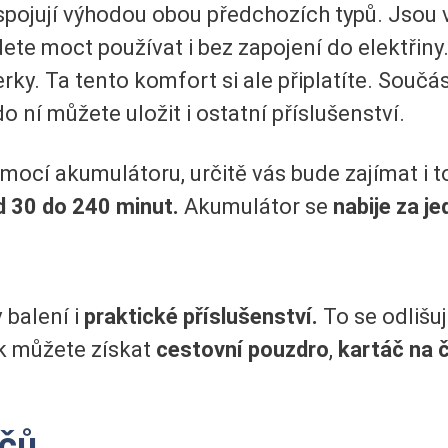
ojují výhodou obou předchozích typů. Jsou vy
udete moct používat i bez zapojení do elektřin
y. Ta tento komfort si ale připlatíte. Součástí
 ní můžete uložit i ostatní příslušenství.
mocí akumulátoru, určitě vás bude zajímat i t
d 30 do 240 minut.
Akumulátor se
nabije za je
 balení i
praktické příslušenství.
To se odlišuj
k můžete získat
cestovní pouzdro
,
kartáč na 
ačů