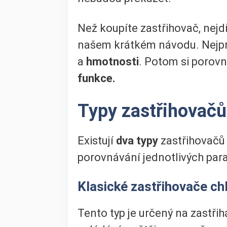
Než koupíte zastřihovač, nejd
našem krátkém návodu. Nejprv
a
hmotnosti
. Potom si poro
funkce.
Typy zastřihovačů
Existují
dva typy
zastřihovač
porovnávání jednotlivých par
Klasické zastřihovače ch
Tento typ je určený na zastři