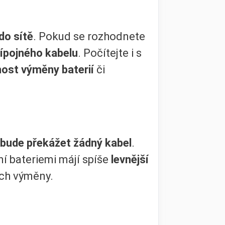
do sítě
. Pokud se rozhodnete
ípojného kabelu
. Počítejte i s
nost výměny baterií
či
bude překážet žádný kabel
.
ní bateriemi májí spíše
levnější
ich výměny.