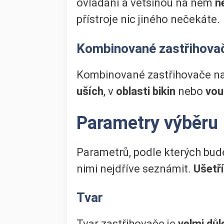
ovládání a většinou na něm
n
přístroje nic jiného nečekáte.
Kombinované zastřihova
Kombinované zastřihovače n
uších
, v
oblasti bikin
nebo
vou
Parametry výběru
Parametrů, podle kterých budete
nimi
nejdříve seznámit.
Ušetří
Tvar
Tvar zastřihovače je
velmi důl