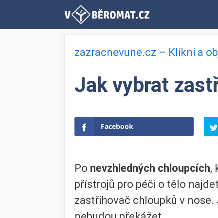
Přeskočit
na
obsah
zazracnevune.cz – Klikni a o
Jak vybrat zast
Facebook
Po
nevzhledných chloupcích
,
přístrojů pro péči o tělo najde
zastřihovač chloupků v nose.
nebudou překážet.