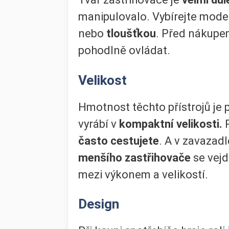
manipulovalo. Vybírejte model
nebo
tloušťkou
. Před nákupe
pohodlně ovládat.
Velikost
Hmotnost těchto přístrojů je
vyrábí v
kompaktní velikosti.
R
často cestujete
. A v zavazad
menšího zastřihovače
se vejd
mezi výkonem a velikostí.
Design