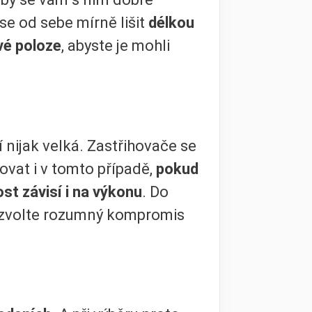
e od sebe mírně lišit
délkou
vé poloze
, abyste je mohli
í nijak velká. Zastřihovače se
vat i v tomto případě,
pokud
st závisí i na výkonu
. Do
 zvolte rozumný kompromis