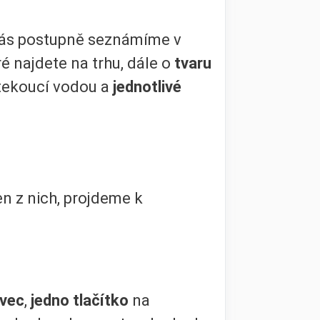
ás postupně seznámíme v
 najdete na trhu, dále o
tvaru
tekoucí vodou a
jednotlivé
den z nich, projdeme k
avec
,
jedno tlačítko
na