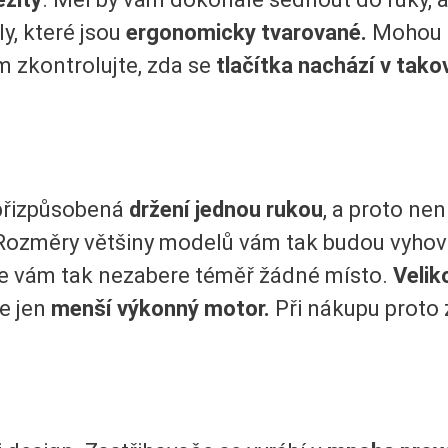
y, které jsou
ergonomicky tvarované.
Mohou s
m zkontrolujte, zda se
tlačítka nachází v tako
 přizpůsobená
držení jednou rukou
, a proto nen
ozměry většiny modelů vám tak budou vyhovo
le vám tak nezabere téměř žádné místo.
Veliko
e jen
menší výkonný motor.
Při nákupu proto