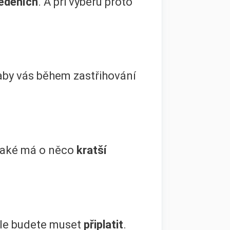
edeních
. A při výběru proto
by vás během zastřihování
 také má o něco
kratší
 ale budete muset
připlatit
.