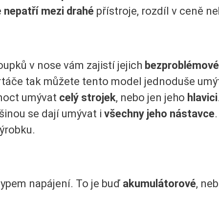
e
nepatří mezi drahé
přístroje, rozdíl v ceně ne
pků v nose vám zajistí jejich
bezproblémové
rtáče tak můžete tento model jednoduše umý
 moct umývat
celý strojek
, nebo jen jeho
hlavici
inou se dají umývat i
všechny jeho nástavce
výrobku.
 typem napájení. To je buď
akumulátorové
, ne