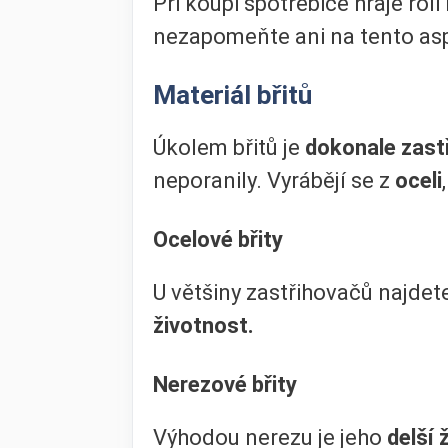
Při koupi spotřebiče hraje roli
nezapomeňte ani na tento as
Materiál břitů
Úkolem břitů je
dokonale zast
neporanily. Vyrábějí se z
oceli
Ocelové břity
U většiny zastřihovačů najdete
životnost.
Nerezové břity
Výhodou nerezu je jeho
delší 