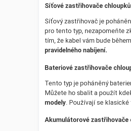
Síťové zastřihovače chloupků
Síťový zastřihovač je poháně
pro tento typ, nezapomeňte z
tím, že kabel vám bude běhe
pravidelného nabíjení.
Bateriové zastřihovače chlou
Tento typ je poháněný bateri
Můžete ho sbalit a použít kde
modely
. Používají se klasick
Akumulátorové zastřihovače 