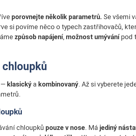
říve
porovnejte několik parametrů.
Se všemi v
e si povíme něco o typech zastřihovačů, které
vnáme
způsob napájení
,
možnost umývání
pod 
 chloupků
ů —
klasický
a
kombinovaný
. Až si vyberete je
ametrů.
loupků
hávání chloupků
pouze v nose
. Má
jediný nást