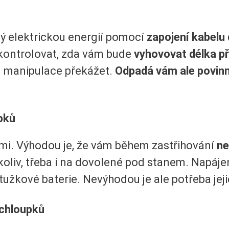
ný elektrickou energií pomocí
zapojení kabelu 
kontrolovat, zda vám bude
vyhovovat délka př
m manipulace překážet.
Odpadá vám ale povin
pků
emi. Výhodou je, že vám během zastřihování
ne
koliv, třeba i na dovolené pod stanem. Napáje
é tužkové baterie. Nevýhodou je ale potřeba jej
chloupků