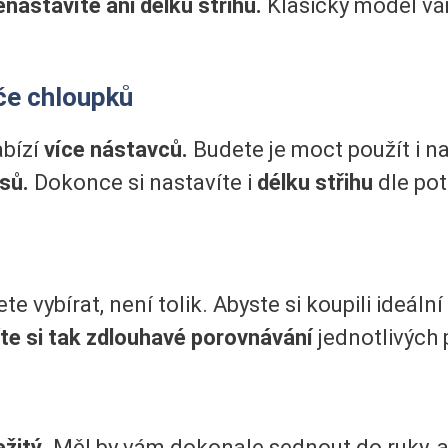
enastavíte ani délku střihu.
Klasický model vá
če chloupků
abízí
více nástavců.
Budete je moct použít i n
sů.
Dokonce si nastavíte i
délku střihu
dle pot
 vybírat, není tolik. Abyste si koupili ideální 
te si tak zdlouhavé porovnávání
jednotlivých
ežitý
. Měl by vám dokonale sednout do ruky, 