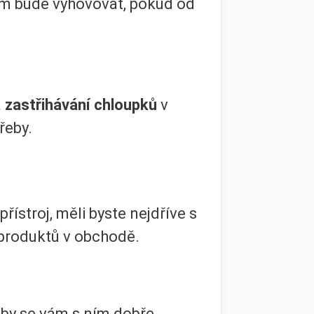
m bude vyhovovat, pokud od
a
zastřihávání chloupků
v
řeby.
přístroj, měli byste nejdříve s
 produktů v obchodě.
aby se vám s ním dobře