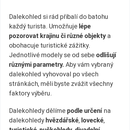
Dalekohled si rád přibalí do batohu
každý turista. Umožňuje
lépe
pozorovat krajinu či různé objekty
a
obohacuje turistické zážitky.
Jednotlivé modely se od sebe
odlišují
různými parametry.
Aby vám vybraný
dalekohled vyhovoval po všech
stránkách, měli byste zvážit všechny
faktory výběru.
Dalekohledy dělíme
podle určení
na
dalekohledy
hvězdářské
,
lovecké
,
turistické
,
puškohledy
,
divadelní
,