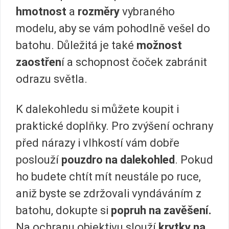
hmotnost
a
rozměry
vybraného
modelu, aby se vám pohodlně vešel do
batohu. Důležitá je také
možnost
zaostřen
í a schopnost čoček zabránit
odrazu světla.
K dalekohledu si můžete koupit i
praktické doplňky. Pro zvýšení ochrany
před nárazy i vlhkostí vám dobře
poslouží
pouzdro na dalekohled
. Pokud
ho budete chtít mít neustále po ruce,
aniž byste se zdržovali vyndáváním z
batohu, dokupte si
popruh na zavěšení.
Na ochranu objektivu slouží
krytky na