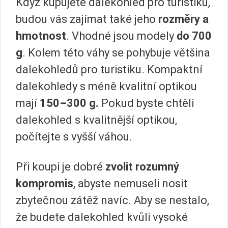
Když kupujete dalekohled pro turistiku,
budou vás zajímat také jeho
rozměry a
hmotnost
. Vhodné jsou modely
do 700
g
. Kolem této váhy se pohybuje většina
dalekohledů pro turistiku. Kompaktní
dalekohledy s méně kvalitní optikou
mají
150–300 g.
Pokud byste chtěli
dalekohled s kvalitnější optikou,
počítejte s vyšší váhou.
Při koupi je dobré
zvolit rozumný
kompromis
, abyste nemuseli nosit
zbytečnou zátěž navíc. Aby se nestalo,
že budete dalekohled kvůli vysoké