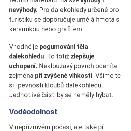
těchto materiálů má své
výhody i
nevýhody.
Pro dalekohledy určené pro
turistiku se doporučuje umělá hmota s
keramikou nebo grafitem.
Vhodné je
pogumování těla
dalekohledu
. To totiž
zlepšuje
uchopení.
Neklouzavý povrch oceníte
zejména
při zvýšené vlhkosti
. Všímejte
si i pevnosti kloubů dalekohledu.
Jednotlivé části by se neměly hýbat.
Voděodolnost
V nepříznivém počasí, ale také při