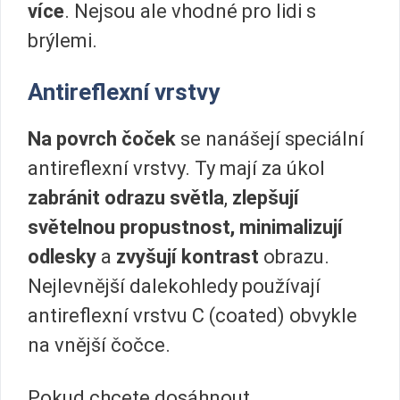
více
. Nejsou ale vhodné pro lidi s
brýlemi.
Antireflexní vrstvy
Na povrch čoček
se nanášejí speciální
antireflexní vrstvy. Ty mají za úkol
zabránit odrazu světla
,
zlepšují
světelnou propustnost,
minimalizují
odlesky
a
zvyšují kontrast
obrazu.
Nejlevnější dalekohledy používají
antireflexní vrstvu C (coated) obvykle
na vnější čočce.
Pokud chcete dosáhnout