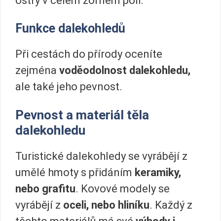
ostrý v celém zorném poli.
Funkce dalekohledů
Při cestách do přírody oceníte
zejména
voděodolnost dalekohledu,
ale také jeho pevnost.
Pevnost a materiál těla
dalekohledu
Turistické dalekohledy se vyrábějí z
umělé hmoty s přidáním
keramiky,
nebo grafitu
. Kovové modely se
vyrábějí z
oceli, nebo hliníku
. Každý z