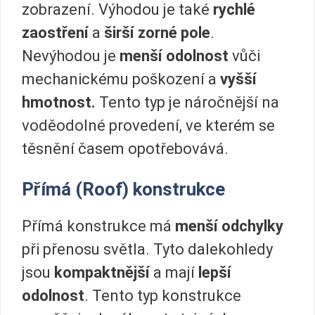
zobrazení. Výhodou je také
rychlé
zaostření
a
širší zorné pole
.
Nevýhodou je
menší odolnost
vůči
mechanickému poškození a
vyšší
hmotnost.
Tento typ je náročnější na
voděodolné provedení, ve kterém se
těsnění časem opotřebovává.
Přímá (Roof) konstrukce
Přímá konstrukce má
menší odchylky
při přenosu světla. Tyto dalekohledy
jsou
kompaktnější
a mají
lepší
odolnost
. Tento typ konstrukce