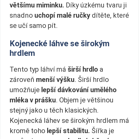
většímu miminku.
Díky úzkému tvaru ji
snadno
uchopí malé ručky
dítěte, které
se učí samo pít.
Kojenecké láhve se širokým
hrdlem
Tento typ láhví má
širší hrdlo
a
zároveň
menší výšku
. Širší hrdlo
umožňuje
lepší dávkování umělého
mléka v prášku
. Objem je většinou
stejný jako u těch klasických.
Kojenecká láhev se širokým hrdlem má
kromě toho
lepší stabilitu.
Šířka je