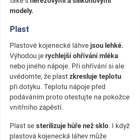
také s
nerezovými a silikonovými
modely.
Plast
Plastové kojenecké láhve
jsou lehké.
Výhodou je
rychlejší ohřívání mléka
nebo jiného nápoje. Při ohřívání si ale
uvědomte, že plast
zkresluje teplotu
při dotyku. Teplotu nápoje před
podáváním proto otestujte na pokožce
vnitřního zápěstí.
Plast se
sterilizuje hůře než sklo
. I když
plastová kojenecká láhev může