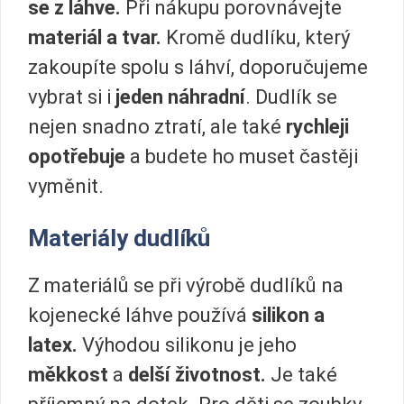
se z láhve.
Při nákupu porovnávejte
materiál a tvar.
Kromě dudlíku, který
zakoupíte spolu s láhví, doporučujeme
vybrat si i
jeden náhradní
. Dudlík se
nejen snadno ztratí, ale také
rychleji
opotřebuje
a budete ho muset častěji
vyměnit.
Materiály dudlíků
Z materiálů se při výrobě dudlíků na
kojenecké láhve používá
silikon a
latex.
Výhodou silikonu je jeho
měkkost
a
delší životnost.
Je také