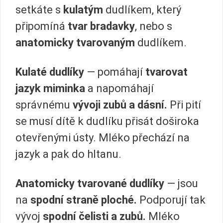
setkáte s
kulatým
dudlíkem, který
připomíná
tvar bradavky
, nebo s
anatomicky tvarovaným
dudlíkem.
Kulaté dudlíky
— pomáhají
tvarovat
jazyk miminka
a napomáhají
správnému
vývoji zubů a dásní.
Při pití
se musí dítě k dudlíku přisát doširoka
otevřenými ústy. Mléko přechází na
jazyk a pak do hltanu.
Anatomicky tvarované dudlíky
— jsou
na
spodní straně ploché.
Podporují tak
vývoj
spodní
čelisti a zubů.
Mléko