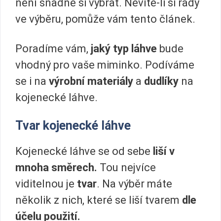
není snadné si vybrat. Nevíte-li si rady
ve výběru, pomůže vám tento článek.
Poradíme vám,
jaký typ láhve
bude
vhodný pro vaše miminko. Podíváme
se i na
výrobní materiály
a
dudlíky
na
kojenecké láhve.
Tvar kojenecké láhve
Kojenecké láhve se od sebe
liší v
mnoha směrech.
Tou nejvíce
viditelnou je
tvar
. Na výběr máte
několik z nich, které se liší tvarem
dle
účelu použití.