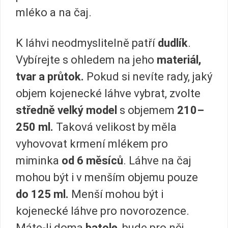
mléko a na čaj.
K láhvi neodmyslitelně patří
dudlík
.
Vybírejte s ohledem na jeho
materiál,
tvar a průtok.
Pokud si nevíte rady, jaký
objem kojenecké láhve vybrat, zvolte
středně velký model
s objemem
210–
250 ml.
Taková velikost by měla
vyhovovat krmení mlékem pro
miminka
od 6 měsíců
. Láhve na čaj
mohou být i v menším objemu pouze
do 125 ml.
Menší mohou být i
kojenecké láhve pro novorozence.
Máte-li doma
batole
, bude pro něj