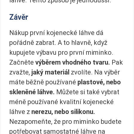
lahve. Tento způsob je jednodušší.
Závěr
Nákup první kojenecké láhve dá
pořádně zabrat. A to hlavně, když
kupujete výbavu pro první miminko.
Začněte
výběrem vhodného tvaru.
Pak
zvažte,
jaký materiál
zvolíte. Na výběr
máte běžně používané
plastové, nebo
skleněné láhve.
Můžete si také vybrat
méně používané kvalitní kojenecké
láhve z
nerezu, nebo silikonu.
Nezapomeňte, že pro miminko budete
potřebovat samostatné láhve na