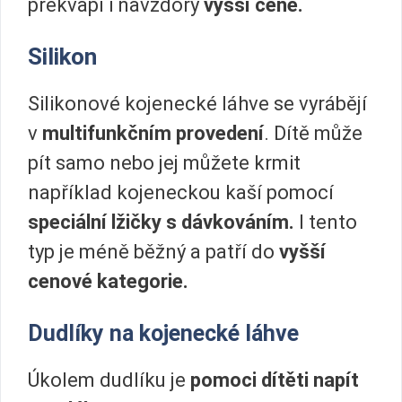
překvapí i navzdory
vyšší ceně.
Silikon
Silikonové kojenecké láhve se vyrábějí
v
multifunkčním provedení
. Dítě může
pít samo nebo jej můžete krmit
například kojeneckou kaší pomocí
speciální lžičky s dávkováním.
I tento
typ je méně běžný a patří do
vyšší
cenové kategorie.
Dudlíky na kojenecké láhve
Úkolem dudlíku je
pomoci dítěti napít