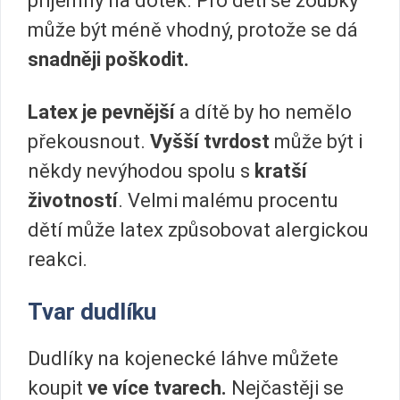
příjemný na dotek. Pro děti se zoubky
může být méně vhodný, protože se dá
snadněji poškodit.
Latex je pevnější
a dítě by ho nemělo
překousnout.
Vyšší tvrdost
může být i
někdy nevýhodou spolu s
kratší
životností
. Velmi malému procentu
dětí může latex způsobovat alergickou
reakci.
Tvar dudlíku
Dudlíky na kojenecké láhve můžete
koupit
ve více tvarech.
Nejčastěji se