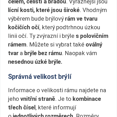
čelem, čelistí a bradou
. Výraznější jsou
lícní kosti, které jsou široké
. Vhodným
výběrem bude brýlový
rám ve tvaru
kočičích očí
, který podtrhnou úzkou
linii očí. Ty zvýrazní i brýle
s polovičním
rámem
. Můžete si vybrat také
oválný
tvar
a
brýle bez rámu
. Naopak vám
nesednou úzké brýle.
Správná velikost brýlí
Informace o velikosti rámu najdete na
jeho
vnitřní straně
. Je to
kombinace
třech čísel
, které informují
o
jednotlivých rozměrech
. Rozměry