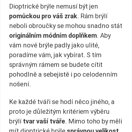
Dioptrické brýle nemusí být jen
pomůckou pro váš zrak
. Rám brýlí
neboli obroučky se mohou snadno stát
originálním módním doplňkem
. Aby
vám nové brýle padly jako ulité,
poradíme vám, jak vybírat. S tím
správným rámem se budete cítit
pohodlně a sebejistě i po celodenním
nošení.
Ke každé tváři se hodí něco jiného, a
proto je důležitým kritériem výběru
brýlí
tvar vaší tváře
. Mimo toho by měli
mít dioptrické brýle
správnou velikost
.