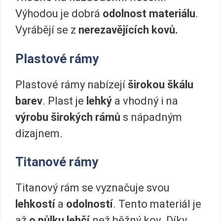
Výhodou je dobrá
odolnost materiálu
.
Vyrábějí se z
nerezavějících kovů.
Plastové rámy
Plastové rámy nabízejí
širokou škálu
barev
. Plast je
lehký
a vhodný i na
výrobu širokých rámů
s nápadným
dizajnem.
Titanové rámy
Titanový rám se vyznačuje svou
lehkostí
a
odolností
. Tento materiál je
až
o půlku lehčí
než běžný kov. Díky