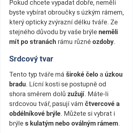
Pokud chcete vypadat dobře, neměli
byste vybírat obroučky s úzkým rámem,
který opticky zvýrazní délku tváře. Ze
stejného důvodu by vaše brýle
neměli
mít po stranách
rámu různé
ozdoby
.
Srdcový tvar
Tento typ tváře má
široké čelo
a
úzkou
bradu
. Lícní kosti se postupně od
shora směrem dolů
zužují
. Máte-li
srdcovou tvář, pasují vám
čtvercové a
obdélníkové brýle
. Můžete si vybrat i
brýle
s kulatým nebo oválným rámem
.