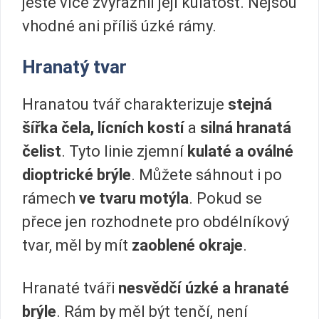
ještě více zvýraznil její kulatost. Nejsou
vhodné ani příliš úzké rámy.
Hranatý tvar
Hranatou tvář charakterizuje
stejná
šířka čela, lícních kostí
a
silná hranatá
čelist
. Tyto linie zjemní
kulaté a oválné
dioptrické brýle
. Můžete sáhnout i po
rámech
ve tvaru motýla
. Pokud se
přece jen rozhodnete pro obdélníkový
tvar, měl by mít
zaoblené okraje
.
Hranaté tváři
nesvědčí úzké a hranaté
brýle
. Rám by měl být tenčí, není