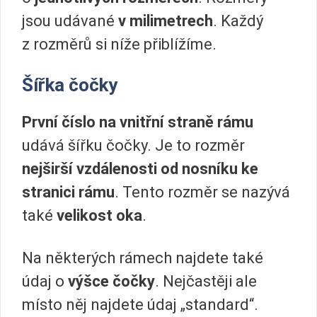
jsou udávané
v milimetrech
. Každý
z rozměrů si níže přiblížíme.
Šířka čočky
První číslo na vnitřní straně rámu
udává šířku čočky. Je to rozměr
nejširší vzdálenosti od nosníku ke
stranici rámu
. Tento rozměr se nazývá
také
velikost oka
.
Na některých rámech najdete také
údaj o
výšce čočky
. Nejčastěji ale
místo něj najdete údaj „standard“.