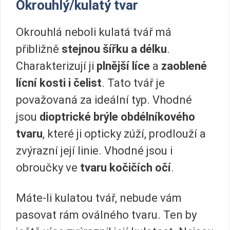
Okrouhlý/kulatý tvar
Okrouhlá neboli kulatá tvář má
přibližně
stejnou šířku a délku
.
Charakterizují ji
plnější líce
a
zaoblené
lícní kosti i čelist
. Tato tvář je
považovaná za ideální typ. Vhodné
jsou
dioptrické brýle obdélníkového
tvaru
, které ji opticky zúží, prodlouží a
zvýrazní její linie. Vhodné jsou i
obroučky ve
tvaru kočičích očí
.
Máte-li kulatou tvář, nebude vám
pasovat rám oválného tvaru. Ten by