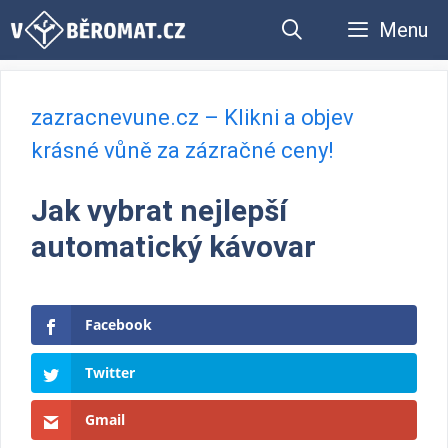
Přeskočit
Menu
na
obsah
zazracnevune.cz – Klikni a objev
krásné vůně za zázračné ceny!
Jak vybrat nejlepší
automatický kávovar
Facebook
Twitter
Gmail