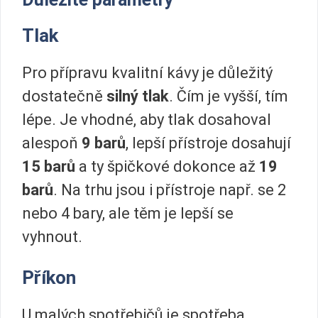
Tlak
Pro přípravu kvalitní kávy je důležitý
dostatečně
silný tlak
. Čím je vyšší, tím
lépe. Je vhodné, aby tlak dosahoval
alespoň
9 barů
, lepší přístroje dosahují
15 barů
a ty špičkové dokonce až
19
barů
. Na trhu jsou i přístroje např. se 2
nebo 4 bary, ale těm je lepší se
vyhnout.
Příkon
U malých spotřebičů je spotřeba