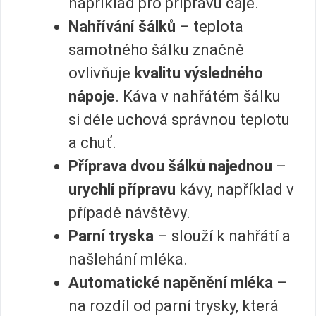
například pro přípravu čaje.
Nahřívání šálků
– teplota
samotného šálku značně
ovlivňuje
kvalitu výsledného
nápoje
. Káva v nahřátém šálku
si déle uchová správnou teplotu
a chuť.
Příprava dvou šálků najednou
–
urychlí přípravu
kávy, například v
případě návštěvy.
Parní tryska
– slouží k nahřátí a
našlehání mléka.
Automatické napěnění mléka
–
na rozdíl od parní trysky, která