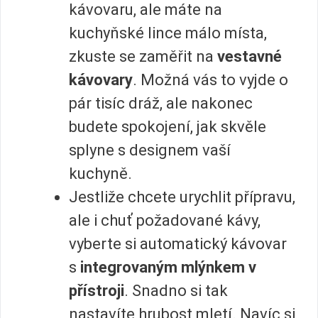
kávovaru, ale máte na
kuchyňské lince málo místa,
zkuste se zaměřit na
vestavné
kávovary
. Možná vás to vyjde o
pár tisíc dráž, ale nakonec
budete spokojení, jak skvěle
splyne s designem vaší
kuchyně.
Jestliže chcete urychlit přípravu,
ale i chuť požadované kávy,
vyberte si automatický kávovar
s
integrovaným mlýnkem v
přístroji
. Snadno si tak
nastavíte hrubost mletí. Navíc si