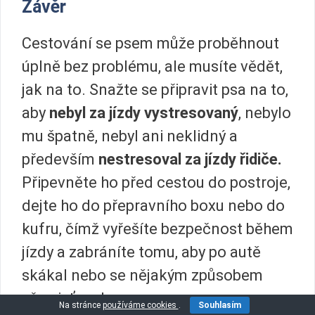
Závěr
Cestování se psem může proběhnout
úplně bez problému, ale musíte vědět,
jak na to. Snažte se připravit psa na to,
aby
nebyl za jízdy vystresovaný
, nebylo
mu špatně, nebyl ani neklidný a
především
nestresoval za jízdy řidiče.
Připevněte ho před cestou do postroje,
dejte ho do přepravního boxu nebo do
kufru, čímž vyřešíte bezpečnost během
jízdy a zabráníte tomu, aby po autě
skákal nebo se nějakým způsobem
přemisťoval.
Na stránce
používáme cookies
.
Souhlasím