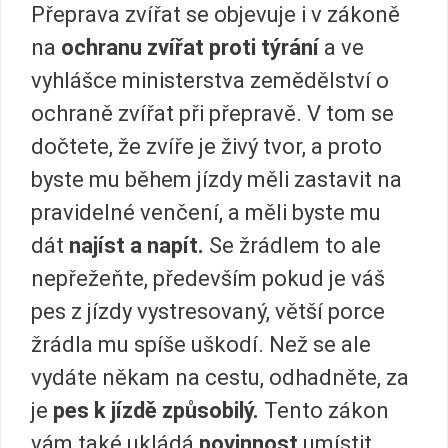
Přeprava zvířat se objevuje i v zákoně
na
ochranu zvířat proti týrání
a ve
vyhlášce ministerstva zemědělství o
ochraně zvířat při přepravě. V tom se
dočtete, že zvíře je živý tvor, a proto
byste mu během jízdy měli zastavit na
pravidelné venčení, a měli byste mu
dát
najíst a napít.
Se žrádlem to ale
nepřežeňte, především pokud je váš
pes z jízdy vystresovaný, větší porce
žrádla mu spíše uškodí. Než se ale
vydáte někam na cestu, odhadněte, za
je
pes k jízdě způsobilý.
Tento zákon
vám také ukládá
povinnost
umístit