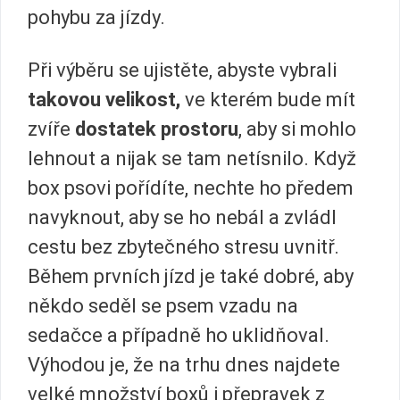
pohybu za jízdy.
Při výběru se ujistěte, abyste vybrali
takovou velikost,
ve kterém bude mít
zvíře
dostatek prostoru
, aby si mohlo
lehnout a nijak se tam netísnilo. Když
box psovi pořídíte, nechte ho předem
navyknout, aby se ho nebál a zvládl
cestu bez zbytečného stresu uvnitř.
Během prvních jízd je také dobré, aby
někdo seděl se psem vzadu na
sedačce a případně ho uklidňoval.
Výhodou je, že na trhu dnes najdete
velké množství boxů i přepravek z