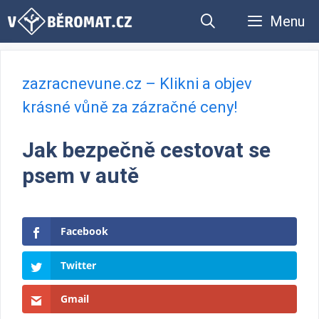
Přeskočit
Menu
na
obsah
zazracnevune.cz – Klikni a objev
krásné vůně za zázračné ceny!
Jak bezpečně cestovat se
psem v autě
Facebook
Twitter
Gmail