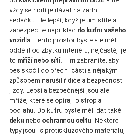
do
klasického přepravního boxu
a ne
vždy se hodí je dávat na zadní
sedačku. Je lepší, když je umístíte a
zabezpečíte například
do kufru vašeho
vozidla.
Tento prostor byste ale měli
oddělit od zbytku interiéru, nejčastěji je
to
mříží nebo sítí.
Tím zabráníte, aby
pes skočil do přední části a nějakým
způsobem narušil řidiče a bezpečnost
jízdy. Lepší a bezpečnější jsou ale
mříže, které se opírají o strop a
podlahu. Do kufru byste měli dát také
deku
nebo
ochrannou celtu
. Některé
typy jsou i s protiskluzového materiálu,