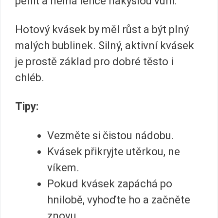
pěnit a nemá lehce nakyslou vůni.
Hotový kvásek by měl růst a být plný
malých bublinek. Silný, aktivní kvásek
je prostě základ pro dobré těsto i
chléb.
Tipy:
Vezměte si čistou nádobu.
Kvásek přikryjte utěrkou, ne
víkem.
Pokud kvásek zapáchá po
hnilobě, vyhoďte ho a začněte
znovu.