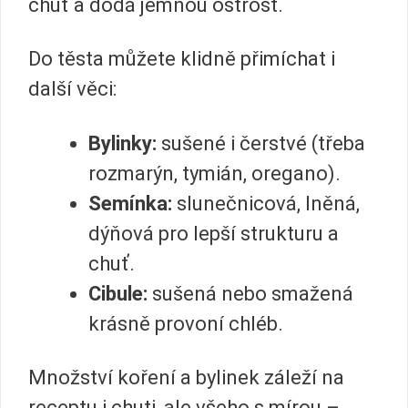
chuť a dodá jemnou ostrost.
Do těsta můžete klidně přimíchat i
další věci:
Bylinky:
sušené i čerstvé (třeba
rozmarýn, tymián, oregano).
Semínka:
slunečnicová, lněná,
dýňová pro lepší strukturu a
chuť.
Cibule:
sušená nebo smažená
krásně provoní chléb.
Množství koření a bylinek záleží na
receptu i chuti, ale všeho s mírou –