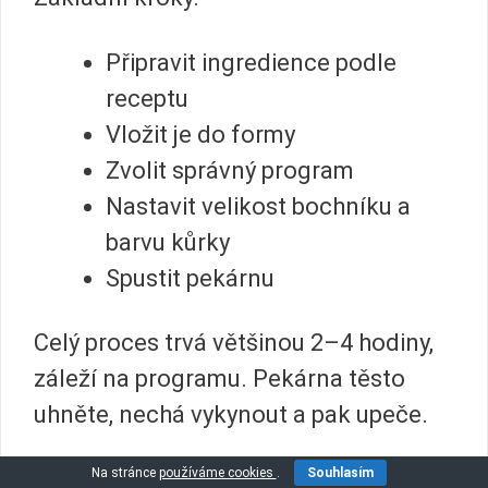
Připravit ingredience podle
receptu
Vložit je do formy
Zvolit správný program
Nastavit velikost bochníku a
barvu kůrky
Spustit pekárnu
Celý proces trvá většinou 2–4 hodiny,
záleží na programu. Pekárna těsto
uhněte, nechá vykynout a pak upeče.
Na stránce
používáme cookies
.
Souhlasím
Během prvních 10 minut hnětení je fajn