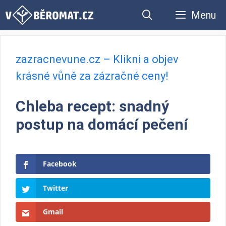
Přeskočit
Menu
na
obsah
zazracnevune.cz – Klikni a objev
krásné vůně za zázračné ceny!
Chleba recept: snadný
postup na domácí pečení
Facebook
Twitter
Gmail