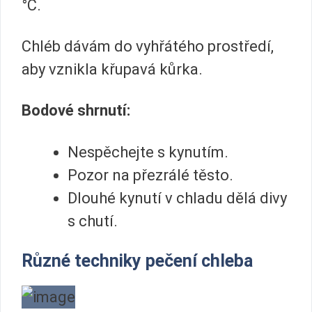
°C.
Chléb dávám do vyhřátého prostředí,
aby vznikla křupavá kůrka.
Bodové shrnutí:
Nespěchejte s kynutím.
Pozor na přezrálé těsto.
Dlouhé kynutí v chladu dělá divy
s chutí.
Různé techniky pečení chleba