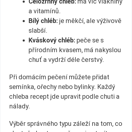
Celozrnný chléb:
má víc vlákniny
a vitamínů.
Bílý chléb:
je měkčí, ale výživově
slabší.
Kváskový chléb:
peče se s
přírodním kvasem, má nakyslou
chuť a vydrží déle čerstvý.
Při domácím pečení můžete přidat
semínka, ořechy nebo bylinky. Každý
chleba recept jde upravit podle chuti a
nálady.
Výběr správného typu záleží na tom, co