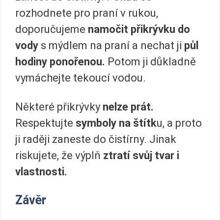
rozhodnete pro praní v rukou,
doporučujeme
namočit přikrývku do
vody
s mýdlem na praní a nechat ji
půl
hodiny ponořenou.
Potom ji důkladně
vymáchejte tekoucí vodou.
Některé přikrývky
nelze prát.
Respektujte
symboly na štítk
u, a proto
ji raději zaneste do čistírny. Jinak
riskujete, že výplň
ztratí svůj tvar i
vlastnosti.
Závěr