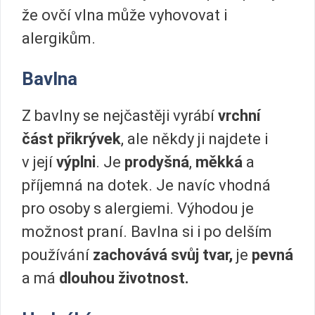
že ovčí vlna může vyhovovat i
alergikům.
Bavlna
Z bavlny se nejčastěji vyrábí
vrchní
část přikrývek
, ale někdy ji najdete i
v její
výplni
. Je
prodyšná
,
měkká
a
příjemná na dotek. Je navíc vhodná
pro osoby s alergiemi. Výhodou je
možnost praní. Bavlna si i po delším
používání
zachovává svůj tvar,
je
pevná
a má
dlouhou životnost.