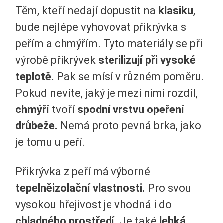
Těm, kteří nedají dopustit na
klasiku
,
bude nejlépe vyhovovat přikrývka s
peřím a chmýřím. Tyto materiály se při
výrobě přikrývek
sterilizují při vysoké
teplotě.
Pak se mísí v různém poměru.
Pokud nevíte, jaký je mezi nimi rozdíl,
chmýří
tvoří
spodní vrstvu opeření
drůbeže.
Nemá proto pevná brka, jako
je tomu u peří.
Přikrývka z peří má výborné
tepelněizolační vlastnosti.
Pro svou
vysokou hřejivost je vhodná i do
chladného prostředí.
Je také
lehká
,