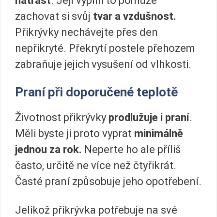
natřást
. Její výplni to pomůže
zachovat si svůj
tvar a vzdušnost.
Přikrývky nechávejte přes den
nepřikryté. Překrytí postele přehozem
zabraňuje jejich vysušení od vlhkosti.
Praní při doporučené teplotě
Životnost přikrývky
prodlužuje i praní
.
Měli byste ji proto vyprat
minimálně
jednou za rok.
Neperte ho ale příliš
často, určitě ne více než čtyřikrát.
Časté praní způsobuje jeho opotřebení.
Jelikož přikrývka potřebuje na své