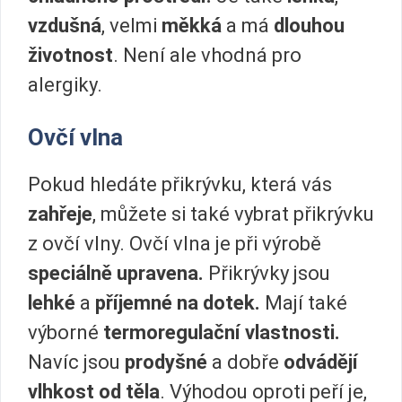
vzdušná
, velmi
měkká
a má
dlouhou
životnost
. Není ale vhodná pro
alergiky.
Ovčí vlna
Pokud hledáte přikrývku, která vás
zahřeje
, můžete si také vybrat přikrývku
z ovčí vlny. Ovčí vlna je při výrobě
speciálně upravena.
Přikrývky jsou
lehké
a
příjemné na dotek.
Mají také
výborné
termoregulační vlastnosti.
Navíc jsou
prodyšné
a dobře
odvádějí
vlhkost od těla
. Výhodou oproti peří je,