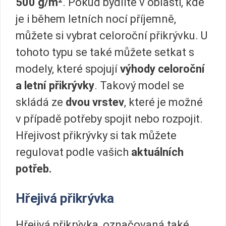
500 g/m²
. Pokud bydlíte v oblasti, kde
je i během letních nocí příjemně,
můžete si vybrat celoroční přikrývku. U
tohoto typu se také můžete setkat s
modely, které spojují
výhody celoroční
a letní přikrývky
. Takový model se
skládá ze
dvou vrstev
, které je možné
v případě potřeby spojit nebo rozpojit.
Hřejivost přikrývky si tak můžete
regulovat podle vašich
aktuálních
potřeb.
Hřejivá přikrývka
Hřejivá přikrývka, označovaná také