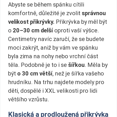
Abyste se během spánku cítili
komfortně, důležité je zvolit
správnou
velikost přikrývky.
Přikrývka by měl být
o
20–30 cm delší
oproti vaší výšce.
Centimetry navíc zaručí, že se budete
moci zakrýt, aniž by vám ve spánku
byla zima na nohy nebo vrchní část
těla. Podobně je to i se
šířkou
. Měla by
být
o 30 cm větší
, než je šířka vašeho
hrudníku. Na trhu najdete modely pro
děti, dospělé i XXL velikosti pro lidi
většího vzrůstu.
Klasická a prodloužená přikrývka