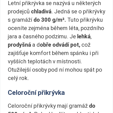
Letní přikrývka se nazývá u některých
prodejců
chladivá
. Jedná se o přikrývky
s gramáží
do 300 g/m².
Tuto přikrývku
oceníte zejména během léta, pozdního
jara a časného podzimu. Je
lehká
,
prodyšná
a d
obře odvádí pot,
což
zajišťuje komfort během spánku i při
vyšších teplotách v místnosti.
Otužilejší osoby pod ní mohou spát po
celý rok.
Celoroční přikrývka
Celoroční přikrývky mají gramáž
do