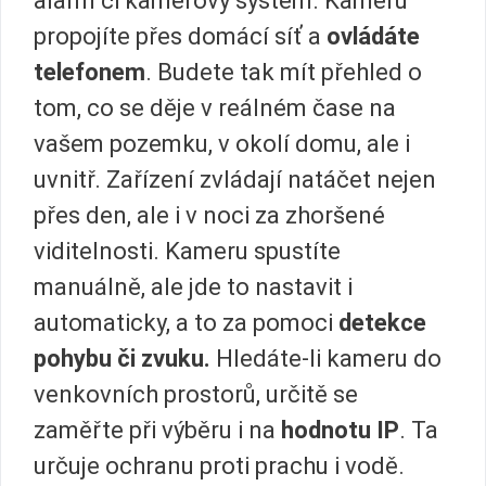
alarm či kamerový systém. Kameru
propojíte přes domácí síť a
ovládáte
telefonem
. Budete tak mít přehled o
tom, co se děje v reálném čase na
vašem pozemku, v okolí domu, ale i
uvnitř. Zařízení zvládají natáčet nejen
přes den, ale i v noci za zhoršené
viditelnosti. Kameru spustíte
manuálně, ale jde to nastavit i
automaticky, a to za pomoci
detekce
pohybu či zvuku.
Hledáte-li kameru do
venkovních prostorů, určitě se
zaměřte při výběru i na
hodnotu IP
. Ta
určuje ochranu proti prachu i vodě.