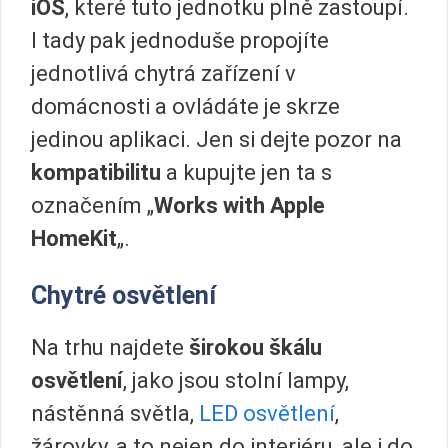
iOS
, které tuto jednotku plně zastoupí.
I tady pak jednoduše propojíte
jednotlivá chytrá zařízení v
domácnosti a ovládáte je skrze
jedinou aplikaci. Jen si dejte pozor na
kompatibilitu
a kupujte jen ta s
označením „
Works with Apple
HomeKit
„.
Chytré osvětlení
Na trhu najdete
širokou škálu
osvětlení
, jako jsou stolní lampy,
nástěnná světla,
LED osvětlení
,
žárovky, a to nejen do interiéru, ale i do