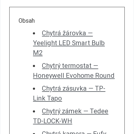
Obsah
Chytrá žárovka —
Yeelight LED Smart Bulb
M2
Chytrý termostat —
Honeywell Evohome Round
Chytrá zásuvka — TP-
Link Tapo
Chytrý zámek — Tedee
TD-LOCK-WH
Chytrá kamera — Eufy