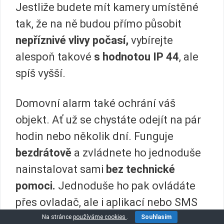
Jestliže budete mít kamery umístěné
tak, že na ně budou přímo působit
nepříznivé vlivy počasí,
vybírejte
alespoň takové
s hodnotou IP 44
, ale
spíš vyšší.
Domovní alarm také ochrání váš
objekt. Ať už se chystáte odejít na pár
hodin nebo několik dní. Funguje
bezdrátově
a zvládnete ho jednoduše
nainstalovat sami
bez technické
pomoci.
Jednoduše ho pak ovládáte
přes ovladač, ale i aplikací nebo SMS
příkazem. V případě zaznamenaného
Na stránce
používáme cookies
.
Souhlasím