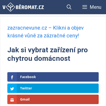
Přeskočit
Menu
na
obsah
zazracnevune.cz – Klikni a objev
krásné vůně za zázračné ceny!
Jak si vybrat zařízení pro
chytrou domácnost
Facebook
Twitter
Gmail