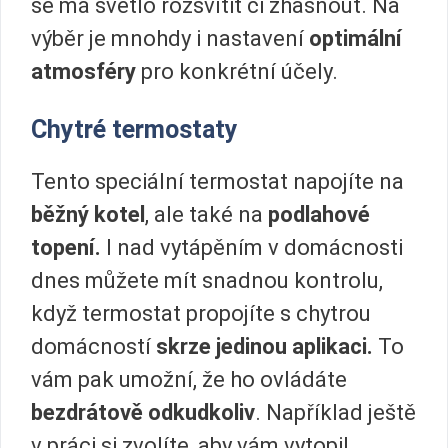
se má světlo rozsvítit či zhasnout. Na
výběr je mnohdy i nastavení
optimální
atmosféry
pro konkrétní účely.
Chytré termostaty
Tento speciální termostat napojíte na
běžný kotel
, ale také na
podlahové
topení.
I nad vytápěním v domácnosti
dnes můžete mít snadnou kontrolu,
když termostat propojíte s chytrou
domácností
skrze jedinou aplikaci.
To
vám pak umožní, že ho ovládáte
bezdrátově
odkudkoliv
. Například ještě
v práci si zvolíte, aby vám vytopil