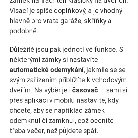
zámek nahradí ten klasický na dveřích.
Visací je spíše doplňkový, a je vhodný
hlavně pro vrata garáže, skříňky a
podobně.
Důležité jsou pak jednotlivé funkce. S
některými zámky si nastavíte
automatické odemykání
, jakmile se se
svým zařízením přiblížíte k vchodovým
dveřím. Na výběr je i
časovač
— sami si
přes aplikaci v mobilu nastavíte, kdy
chcete, aby se například zámek
odemknul či zamknul, což oceníte
třeba večer, než půjdete spát.