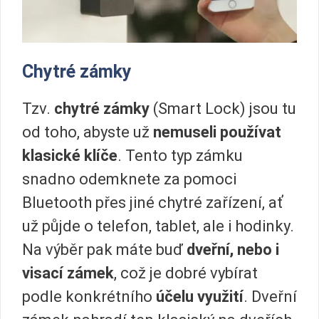
Chytré zámky
Tzv.
chytré zámky
(Smart Lock) jsou tu
od toho, abyste už
nemuseli používat
klasické klíče
. Tento typ zámku
snadno odemknete za pomoci
Bluetooth přes jiné chytré zařízení, ať
už půjde o telefon, tablet, ale i hodinky.
Na výběr pak máte buď
dveřní, nebo i
visací zámek
, což je dobré vybírat
podle konkrétního
účelu využití
. Dveřní