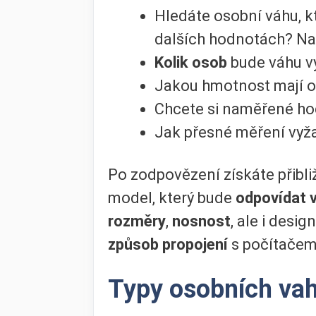
Hledáte osobní váhu, 
dalších hodnotách? Na
Kolik osob
bude váhu v
Jakou hmotnost mají os
Chcete si naměřené ho
Jak přesné měření vyž
Po zodpovězení získáte přibl
model, který bude
odpovídat 
rozměry
,
nosnost
, ale i desi
způsob propojení
s počítačem
Typy osobních va