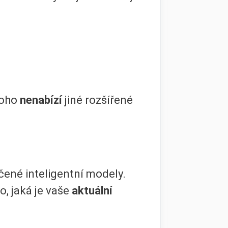
toho
nenabízí
jiné rozšířené
rčené inteligentní modely.
 to, jaká je vaše
aktuální