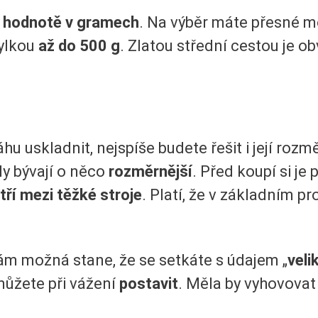
é hodnotě v gramech
. Na výběr máte přesné 
ylkou
až do 500 g
. Zlatou střední cestou je o
u uskladnit, nejspíše budete řešit i její rozm
ly bývají o něco
rozměrnější
. Před koupí si je
tří mezi těžké stroje
. Platí, že v základním 
m možná stane, že se setkáte s údajem „
veli
 můžete při vážení
postavit
. Měla by vyhovovat 