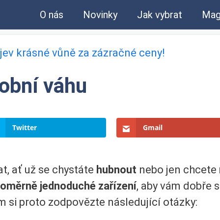
O nás
Novinky
Jak vybrat
Mag
bjev krásné vůně za zázračné ceny!
sobní váhu
Twitter
Gmail
t, ať už se chystáte
hubnout
nebo jen chcete
oměrně jednoduché zařízení
, aby vám dobře s
si proto zodpovězte následující otázky: