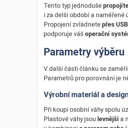
Tento typ jednoduše
propojíte
i za delší období a naměřené
Propojení zvládnete
přes USB
podporuje váš
operační syst
Parametry výběru
V další části článku se zaměř
Parametrů pro porovnání je ně
Výrobní materiál a desig
Při koupi osobní váhy spolu ú
Plastové váhy jsou
levnější
a 