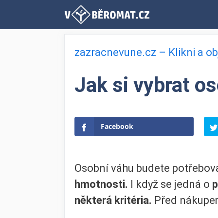
Přeskočit
na
obsah
zazracnevune.cz – Klikni a o
Jak si vybrat o
Facebook
Osobní váhu budete potřebova
hmotnosti.
I když se jedná o
p
některá kritéria.
Před nákupem 