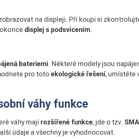
razovat na displeji. Při koupi si zkontrolujt
 dokonce
displej s podsvícením
.
ájená bateriemi
. Některé modely jsou napáj
zhodnete pro toto
ekologické řešení
, umístěte
sobní váhy funkce
eré váhy mají
rozšířené funkce
, jde o tzv.
SMAR
další údaje a všechny je vyhodnocovat.