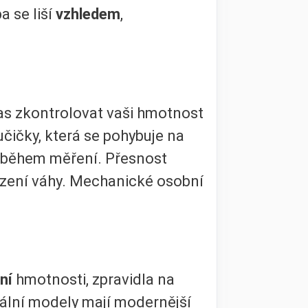
a se liší
vzhledem
,
as zkontrolovat vaši hmotnost
ičky, která se pohybuje na
během měření. Přesnost
zení váhy. Mechanické osobní
ní
hmotnosti, zpravidla na
tální modely mají modernější