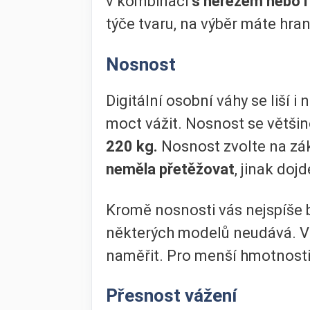
v kombinaci
s nerezem nebo 
týče tvaru, na výběr máte hran
Nosnost
Digitální osobní váhy se liší 
moct vážit. Nosnost se větši
220 kg.
Nosnost zvolte na zák
neměla přetěžovat
, jinak doj
Kromě nosnosti vás nejspíše 
některých modelů neudává. Vš
naměřit. Pro menší hmotnosti
Přesnost vážení