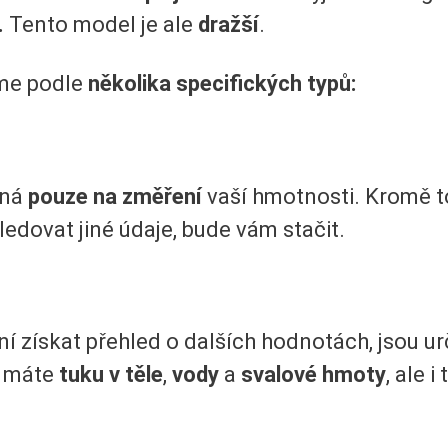
.
Tento model je ale
dražší
.
íme podle
několika specifických typů:
ená
pouze na změření
vaší hmotnosti. Kromě 
edovat jiné údaje, bude vám stačit.
ení získat přehled o dalších hodnotách, jsou u
k máte
tuku v těle
,
vody
a
svalové hmoty
, ale i