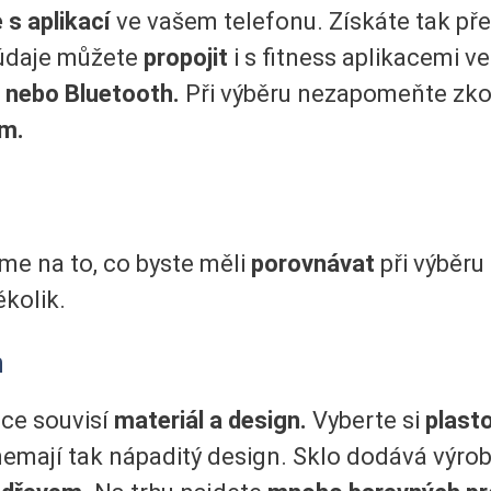
 s aplikací
ve vašem telefonu. Získáte tak př
 údaje můžete
propojit
i s fitness aplikacemi v
 nebo Bluetooth.
Při výběru nezapomeňte zkon
ém.
íme na to, co byste měli
porovnávat
při výběru
kolik.
n
zce souvisí
materiál a design.
Vyberte si
plast
nemají tak nápaditý design. Sklo dodává výro