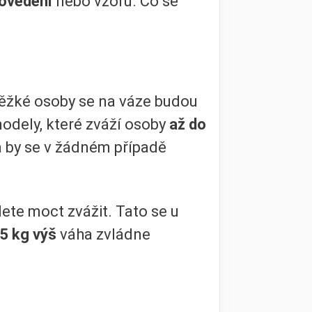
ovedení
nebo vzorů. Co se
k těžké osoby se na váze budou
modely, které zváží osoby
až do
a by se v žádném případě
dete moct zvážit. Tato se u
5 kg výš
váha zvládne