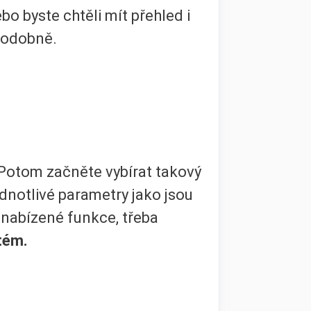
o byste chtěli mít přehled i
podobně.
 Potom začněte vybírat takový
ednotlivé parametry jako jsou
í nabízené funkce, třeba
tém.