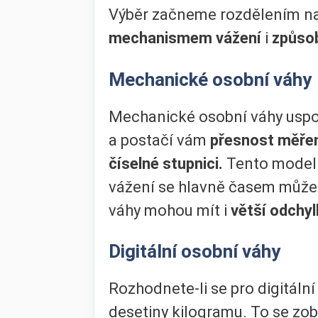
Výběr začneme rozdělením n
mechanismem vážení
i
způso
Mechanické osobní váhy
Mechanické osobní váhy uspok
a postačí vám
přesnost měřen
číselné stupnici.
Tento model 
vážení se hlavně časem může
váhy mohou mít i
větší odchy
Digitální osobní váhy
Rozhodnete-li se pro digitální
desetiny kilogramu. To se zob