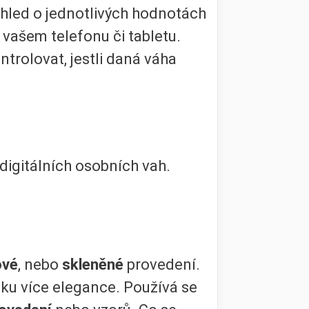
ehled o jednotlivých hodnotách
e vašem telefonu či tabletu.
trolovat, jestli daná váha
 digitálních osobních vah.
ové
, nebo
skleněné
provedení.
bku více elegance. Používá se