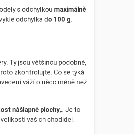
modely s odchylkou
maximálně
bvykle odchylka d
o 100 g
,
ěry. Ty jsou většinou podobné,
 proto zkontrolujte. Co se týká
provedení váží o něco méně než
kost nášlapné plochy
„. Je to
velikosti vašich chodidel.