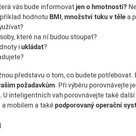
která vás bude informovat
jen o hmotnosti?
Neb
příklad hodnotu
BMI
,
množství tuku v těle
a 
yužívat?
oby, které na ní budou stoupat?
dnoty i
ukládat
?
adujete?
ižnou představu o tom, co budete potřebovat.
vašim požadavkům
. Při výběru porovnávejte j
gn. U inteligentních vah porovnávejte také dalš
 a mobilem a
také
podporovaný operační sys
h