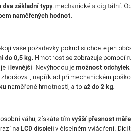
a
dva základní typy
: mechanické a digitální. Ob
bem naměřených hodnot
.
ojí vaše požadavky, pokud si chcete jen obč
í do 0,5 kg.
Hmotnost se zobrazuje pomocí ruč
je i
levnější
. Nevýhodou je
možnost odchylek
 zhoršovat, například při mechanickém poško
lku
naměřené hmotnosti, a to
až do 2 kg.
 osobní váhu, získáte tím
vyšší přesnost měře
razí na
LCD displeji
v číselném vyjádření. Digi