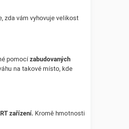
e, zda vám vyhovuje velikost
ené pomocí
zabudovaných
 váhu na takové místo, kde
T zařízení.
Kromě hmotnosti