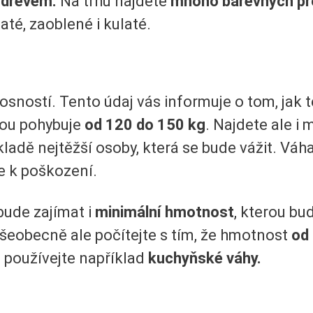
i dřevem.
Na trhu najdete
mnoho barevných pr
até, zaoblené i kulaté.
i nosností. Tento údaj vás informuje o tom, ja
nou pohybuje
od 120 do 150 kg
. Najdete ale i 
ladě nejtěžší osoby, která se bude vážit. Váh
de k poškození.
bude zajímat i
minimální hmotnost
, kterou bu
eobecně ale počítejte s tím, že hmotnost
od 
 používejte například
kuchyňské váhy.