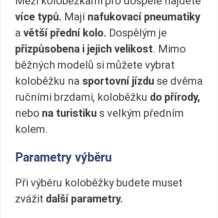
Mezi koloběžkami pro dospělé najdete
více typů.
Mají
nafukovací pneumatiky
a
větší přední kolo.
Dospělým je
přizpůsobena i jejich velikost
. Mimo
běžných modelů si můžete vybrat
koloběžku na
sportovní jízdu
se dvěma
ručními brzdami, koloběžku
do přírody,
nebo
na turistiku
s velkým předním
kolem.
Parametry výběru
Při výběru koloběžky budete muset
zvážit
další parametry.