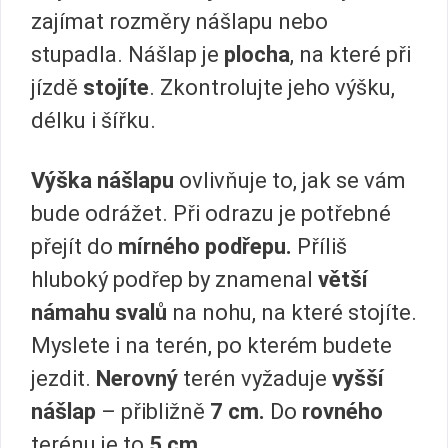
zajímat rozměry nášlapu nebo
stupadla. Nášlap je
plocha
, na které při
jízdě
stojíte
. Zkontrolujte jeho výšku,
délku i šířku.
Výška nášlapu
ovlivňuje to, jak se vám
bude odrážet. Při odrazu je potřebné
přejít do
mírného podřepu.
Příliš
hluboký podřep by znamenal
větší
námahu svalů
na nohu, na které stojíte.
Myslete i na terén, po kterém budete
jezdit.
Nerovný
terén vyžaduje
vyšší
nášlap
– přibližně
7 cm.
Do
rovného
terénu je to
5 cm.