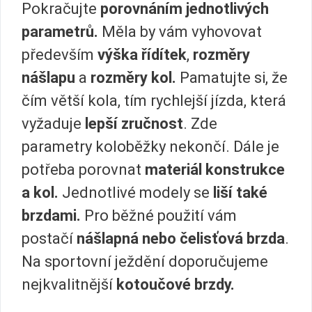
Pokračujte
porovnáním jednotlivých
parametrů.
Měla by vám vyhovovat
především
výška řídítek
,
rozměry
nášlapu
a
rozměry kol.
Pamatujte si, že
čím větší kola, tím rychlejší jízda, která
vyžaduje
lepší zručnost
. Zde
parametry koloběžky nekončí. Dále je
potřeba porovnat
materiál konstrukce
a kol.
Jednotlivé modely se
liší také
brzdami.
Pro běžné použití vám
postačí
nášlapná nebo čelisťová brzda
.
Na sportovní ježdění doporučujeme
nejkvalitnější
kotoučové brzdy.