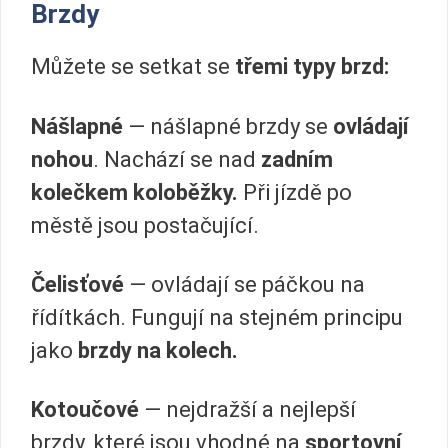
Brzdy
Můžete se setkat se
třemi typy brzd:
Nášlapné
— nášlapné brzdy se
ovládají
nohou
. Nachází se nad
zadním
kolečkem koloběžky.
Při jízdě po
městě jsou postačující.
Čelisťové
— ovládají se páčkou na
řídítkách. Fungují na stejném principu
jako
brzdy na kolech.
Kotoučové
— nejdražší a nejlepší
brzdy, které jsou vhodné na
sportovní