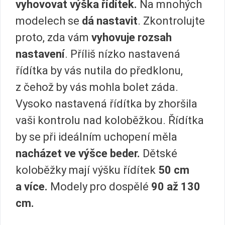
vyhovovat výška řídítek.
Na mnohých
modelech se
dá nastavit
. Zkontrolujte
proto, zda vám
vyhovuje rozsah
nastavení
. Příliš nízko nastavená
řídítka by vás nutila do předklonu,
z čehož by vás mohla bolet záda.
Vysoko nastavená řídítka by zhoršila
vaši kontrolu nad koloběžkou. Řídítka
by se při ideálním uchopení měla
nacházet ve výšce beder.
Dětské
koloběžky mají výšku řídítek
50 cm
a více.
Modely pro dospělé
90 až 130
cm.