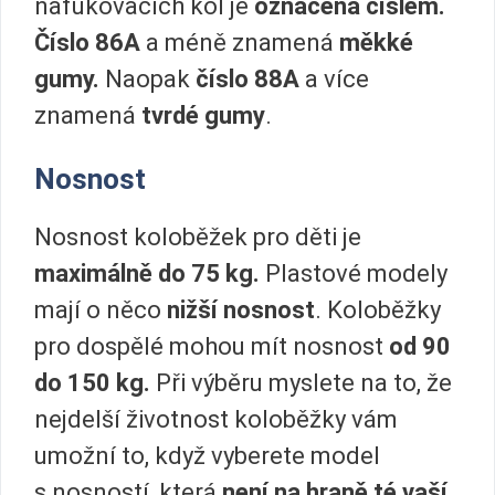
nafukovacích kol je
označená číslem.
Číslo 86A
a méně znamená
měkké
gumy.
Naopak
číslo 88A
a více
znamená
tvrdé gumy
.
Nosnost
Nosnost koloběžek pro děti je
maximálně do 75 kg.
Plastové modely
mají o něco
nižší nosnost
. Koloběžky
pro dospělé mohou mít nosnost
od 90
do 150 kg.
Při výběru myslete na to, že
nejdelší životnost koloběžky vám
umožní to, když vyberete model
s nosností, která
není na hraně té vaší