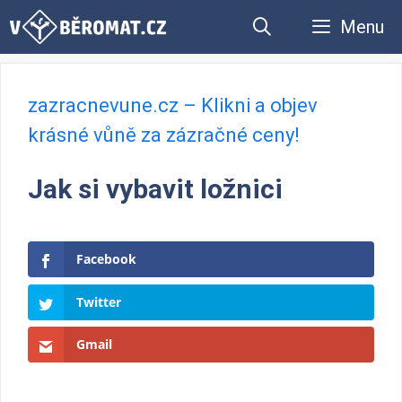
Přeskočit
Menu
na
obsah
zazracnevune.cz – Klikni a objev
krásné vůně za zázračné ceny!
Jak si vybavit ložnici
Facebook
Twitter
Gmail