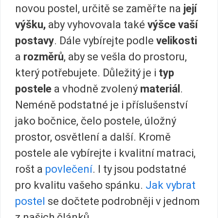
novou postel, určitě se zaměřte na
její
výšku,
aby vyhovovala také
výšce vaší
postavy
. Dále vybírejte podle
velikosti
a
rozměrů
, aby se vešla do prostoru,
který potřebujete. Důležitý je i
typ
postele
a vhodně zvolený
materiál
.
Neméně podstatné je i příslušenství
jako bočnice, čelo postele, úložný
prostor, osvětlení a další. Kromě
postele ale vybírejte i kvalitní matraci,
rošt a
povlečení
. I ty jsou podstatné
pro kvalitu vašeho spánku.
Jak vybrat
postel
se dočtete podrobněji v jednom
z našich článků.