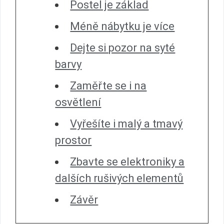
Postel je základ
Méně nábytku je více
Dejte si pozor na syté
barvy
Zaměřte se i na
osvětlení
Vyřešíte i malý a tmavý
prostor
Zbavte se elektroniky a
dalších rušivých elementů
Závěr