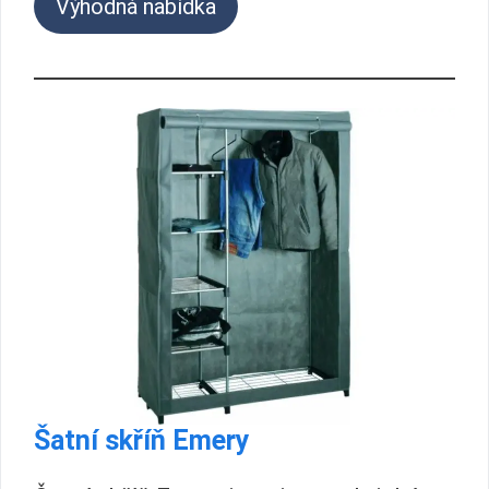
Výhodná nabídka
Šatní skříň Emery