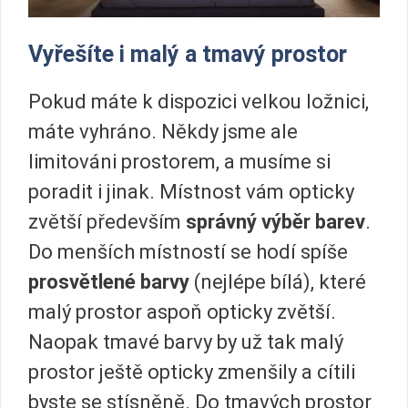
Vyřešíte i malý a tmavý prostor
Pokud máte k dispozici velkou ložnici,
máte vyhráno. Někdy jsme ale
limitováni prostorem, a musíme si
poradit i jinak. Místnost vám opticky
zvětší především
správný výběr barev
.
Do menších místností se hodí spíše
prosvětlené barvy
(nejlépe bílá), které
malý prostor aspoň opticky zvětší.
Naopak tmavé barvy by už tak malý
prostor ještě opticky zmenšily a cítili
byste se stísněně. Do tmavých prostor