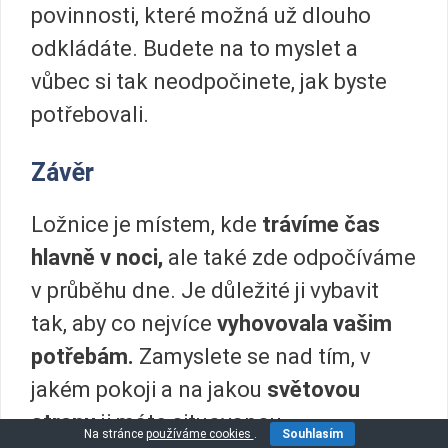
povinnosti, které možná už dlouho
odkládáte. Budete na to myslet a
vůbec si tak neodpočinete, jak byste
potřebovali.
Závěr
Ložnice je místem, kde
trávíme čas
hlavně v noci,
ale také zde odpočíváme
v průběhu dne. Je důležité ji vybavit
tak, aby co nejvíce
vyhovovala vašim
potřebám.
Zamyslete se nad tím, v
jakém pokoji a na jakou
světovou
stranu
ji máte situovanou.
Na stránce
používáme cookies
.
Souhlasím