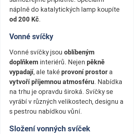
náplně do katalytických lamp koupíte
od 200 Kč
.
Vonné svíčky
Vonné svíčky jsou
oblíbeným
doplňkem
interiérů. Nejen
pěkně
vypadají
, ale také
provoní prostor
a
vytvoří příjemnou atmosféru
. Nabídka
na trhu je opravdu široká. Svíčky se
vyrábí v různých velikostech, designu a
s pestrou nabídkou vůní.
Složení vonných svíček