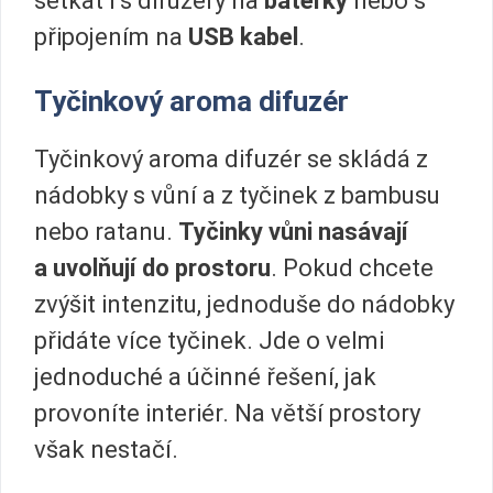
setkat i s difuzéry na
baterky
nebo s
připojením na
USB kabel
.
Tyčinkový aroma difuzér
Tyčinkový aroma difuzér se skládá z
nádobky s vůní a z tyčinek z bambusu
nebo ratanu.
Tyčinky vůni nasávají
a uvolňují do prostoru
. Pokud chcete
zvýšit intenzitu, jednoduše do nádobky
přidáte více tyčinek. Jde o velmi
jednoduché a účinné řešení, jak
provoníte interiér. Na větší prostory
však nestačí.