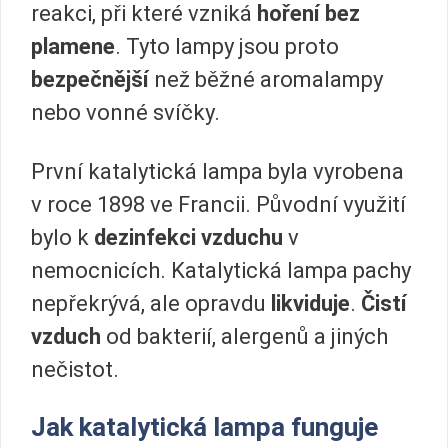
reakci, při které vzniká
hoření bez
plamene
. Tyto lampy jsou proto
bezpečnější
než běžné aromalampy
nebo vonné svíčky.
První katalytická lampa byla vyrobena
v roce 1898 ve Francii. Původní využití
bylo k
dezinfekci vzduchu
v
nemocnicích. Katalytická lampa pachy
nepřekrývá, ale opravdu
likviduje
.
Čistí
vzduch
od bakterií, alergenů a jiných
nečistot.
Jak katalytická lampa funguje