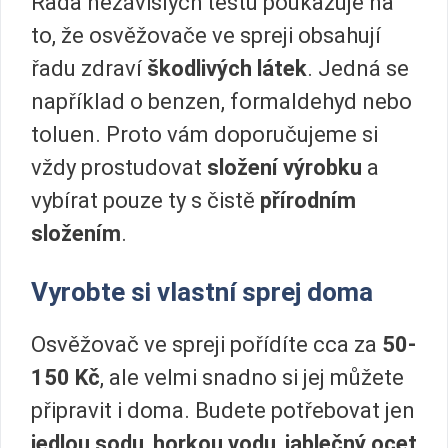
Řada nezávislých testů poukazuje na
to, že osvěžovače ve spreji obsahují
řadu zdraví
škodlivých látek
. Jedná se
například o benzen, formaldehyd nebo
toluen. Proto vám doporučujeme si
vždy prostudovat
složení výrobku
a
vybírat pouze ty s čistě
přírodním
složením
.
Vyrobte si vlastní sprej doma
Osvěžovač ve spreji pořídíte cca za
50-
150 Kč
, ale velmi snadno si jej můžete
připravit i doma. Budete potřebovat jen
jedlou sodu
,
horkou vodu
,
jablečný ocet