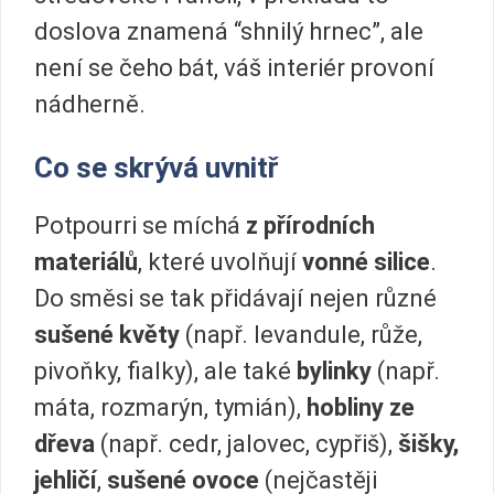
doslova znamená “shnilý hrnec”, ale
není se čeho bát, váš interiér provoní
nádherně.
Co se skrývá uvnitř
Potpourri se míchá
z přírodních
materiálů
, které uvolňují
vonné silice
.
Do směsi se tak přidávají nejen různé
sušené květy
(např. levandule, růže,
pivoňky, fialky), ale také
bylinky
(např.
máta, rozmarýn, tymián),
hobliny ze
dřeva
(např. cedr, jalovec, cypřiš),
šišky,
jehličí
,
sušené ovoce
(nejčastěji