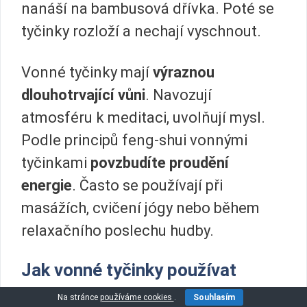
nanáší na bambusová dřívka. Poté se
tyčinky rozloží a nechají vyschnout.
Vonné tyčinky mají
výraznou
dlouhotrvající vůni
. Navozují
atmosféru k meditaci, uvolňují mysl.
Podle principů feng-shui vonnými
tyčinkami
povzbudíte proudění
energie
. Často se používají při
masážích, cvičení jógy nebo během
relaxačního poslechu hudby.
Jak vonné tyčinky používat
Na stránce
používáme cookies
.
Souhlasím
Tyčinku na jednom konci
zapálíte
a