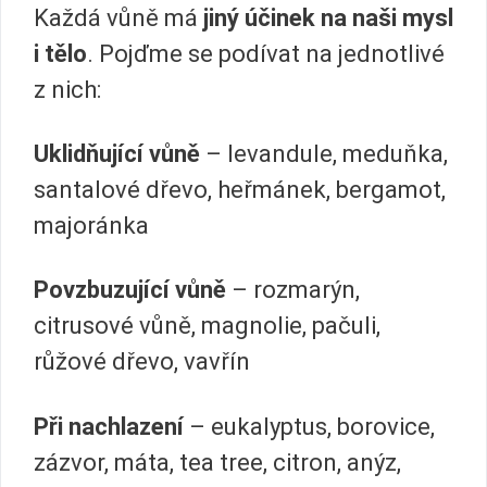
Každá vůně má
jiný účinek na naši mysl
i tělo
. Pojďme se podívat na jednotlivé
z nich:
Uklidňující vůně
– levandule, meduňka,
santalové dřevo, heřmánek, bergamot,
majoránka
Povzbuzující vůně
– rozmarýn,
citrusové vůně, magnolie, pačuli,
růžové dřevo, vavřín
Při nachlazení
– eukalyptus, borovice,
zázvor, máta, tea tree, citron, anýz,