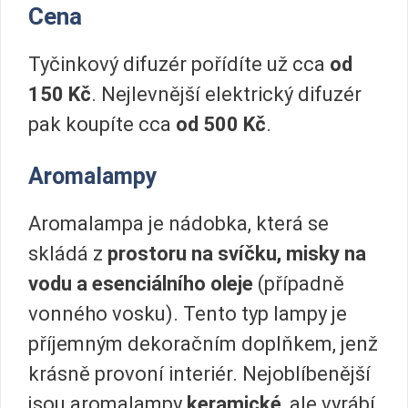
Cena
Tyčinkový difuzér pořídíte už cca
od
150 Kč
. Nejlevnější elektrický difuzér
pak koupíte cca
od
500 Kč
.
Aromalampy
Aromalampa je nádobka, která se
skládá z
prostoru na svíčku, misky na
vodu a esenciálního oleje
(případně
vonného vosku). Tento typ lampy je
příjemným dekoračním doplňkem, jenž
krásně provoní interiér. Nejoblíbenější
jsou aromalampy
keramické
, ale vyrábí