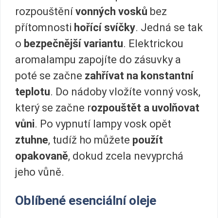
rozpouštění
vonných vosků
bez
přítomnosti
hořící svíčky
. Jedná se tak
o
bezpečnější variantu
. Elektrickou
aromalampu zapojíte do zásuvky a
poté se začne
zahřívat na konstantní
teplotu
. Do nádoby vložíte vonný vosk,
který se začne r
ozpouštět a uvolňovat
vůni
. Po vypnutí lampy vosk opět
ztuhne
, tudíž ho můžete
použít
opakovaně
, dokud zcela nevyprchá
jeho vůně.
Oblíbené esenciální oleje