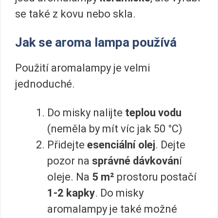
se také z kovu nebo skla.
Jak se aroma lampa používá
Použití aromalampy je velmi
jednoduché.
Do misky nalijte
teplou vodu
(neměla by mít víc jak 50 °C)
Přidejte
esenciální olej
. Dejte
pozor na
správné dávkován
í
oleje. Na
5 m²
prostoru postačí
1-2 kapky
. Do misky
aromalampy je také možné