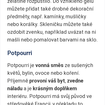
želatině rozpustilo. Do vzniklého gelu
můžete přidat také drobné dekorační
předměty, např. kamínky, mušličky
nebo korálky. Skleničku můžete také
ozdobit zvenku, například uvázat na ni
mašli nebo pomalovat barvami na sklo.
Potpourri
Potpourri je
vonná směs
ze sušených
květů, bylin, ovoce nebo koření.
Příjemně
provoní váš byt
,
zvedne
náladu
a je
krásným doplňkem
interiéru. Potpourri má svůj původ ve
středověké Francii, v překladu to