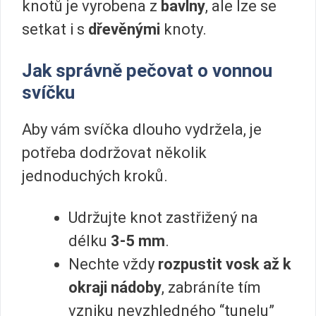
knotů je vyrobena z
bavlny
, ale lze se
setkat i s
dřevěnými
knoty.
Jak správně pečovat o vonnou
svíčku
Aby vám svíčka dlouho vydržela, je
potřeba dodržovat několik
jednoduchých kroků.
Udržujte knot zastřižený na
délku
3-5 mm
.
Nechte vždy
rozpustit vosk až k
okraji nádoby
, zabráníte tím
vzniku nevzhledného “tunelu”