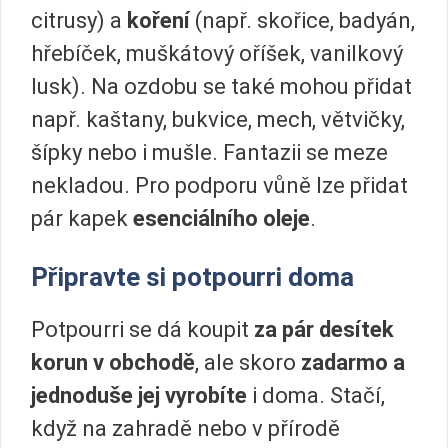
citrusy) a
koření
(např. skořice, badyán,
hřebíček, muškátový oříšek, vanilkový
lusk). Na ozdobu se také mohou přidat
např. kaštany, bukvice, mech, větvičky,
šípky nebo i mušle. Fantazii se meze
nekladou. Pro podporu vůně lze přidat
pár kapek
esenciálního oleje
.
Připravte si potpourri doma
Potpourri se dá koupit
za pár desítek
korun v obchodě
, ale skoro
zadarmo a
jednoduše jej vyrobíte
i doma. Stačí,
když na zahradě nebo v přírodě