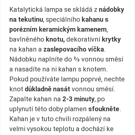
Katalytická lampa se skládá z
nádobky
na tekutinu
, speciálního
kahanu s
porézním keramickým kamenem
,
bavlněného
knotu,
dekorativní
krytky
na kahan a
zaslepovacího víčka
.
Nádobku naplníte do ⅔ vonnou směsí
a nasadíte na ni kahan s knotem.
Pokud používáte lampu poprvé, nechte
knot
důkladně nasát
vonnou směsí.
Zapalte kahan na
2-3 minuty
, po
uplynutí této doby plamen
sfoukněte
.
Kahan je v tuto chvíli rozpálený na
velmi vysokou teplotu a dochází ke