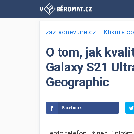
Přeskočit
na
obsah
zazracnevune.cz – Klikni a o
O tom, jak kval
Galaxy S21 Ultr
Geographic
Facebook
Tento telefon už není úplným