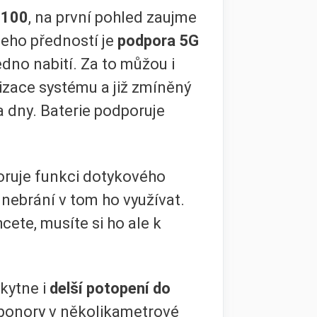
2100
, na první pohled zaujme
Jeho předností je
podpora 5G
edno nabití. Za to můžou i
lizace systému a již zmíněný
a dny. Baterie podporuje
poruje funkci dotykového
nebrání v tom ho využívat.
ete, musíte si ho ale k
kytne i
delší potopení do
 ponory v několikametrové