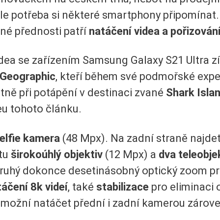
 ale potřeba si některé smartphony připomína
né přednosti patří
natáčení videa a pořizován
videa se zařízením Samsung Galaxy S21 Ultra z
 Geographic
, kteří během své podmořské exp
tně při potápění v destinaci zvané
Shark Isla
eu tohoto článku.
elfie kamera
(48 Mpx). Na zadní straně najde
 tu
širokoúhlý objektiv
(12 Mpx) a
dva teleobje
druhý dokonce desetinásobný optický zoom pro
áčení 8k videí
, také
stabilizace
pro eliminaci 
 umožní natáčet přední i zadní kamerou zárove