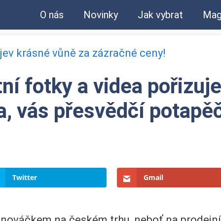
O nás
Novinky
Jak vybrat
Mag
bjev krásné vůně za zázračné ceny!
itní fotky a videa pořizu
a, vás přesvědčí potapěč
Twitter
Gmail
 nováčkem na českém trhu, neboť na prodejníc