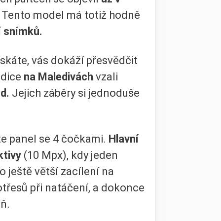
t. Tento model má totiž hodně
í snímků.
ískáte, vás dokáží přesvědčit
edice
na Maledivách
vzali
nd.
Jejich záběry si jednoduše
te panel se 4 čočkami.
Hlavní
ktivy
(10 Mpx), kdy jeden
 ještě větší zacílení na
otřesů při natáčení, a dokonce
ň.