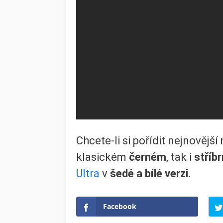
Chcete-li si pořídit nejnovějš
klasickém
černém
, tak i
stříb
Ultra
v
šedé a bílé verzi.
Facebook