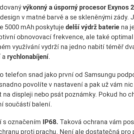
udovaný
výkonný a úsporný procesor Exynos 
design v matné barvě a se skleněnými zády. 
uje 5000 mAh poskytuje
delší výdrž baterie
na j
aptivní obnovovací frekvence, ale také optima
lném využívání vydrží na jedno nabití téměř dv
í
a
rychlonabíjení
.
ento telefon snad jako první od Samsungu pod
nadno povolíte v nastavení a pak už vám nic 
na displeji nebo psát poznámky. Pokud ho chc
ní součástí balení.
tí s označením
IP68.
Taková ochrana vám pos
hranu proti prachu. Není ale dostatečná pro