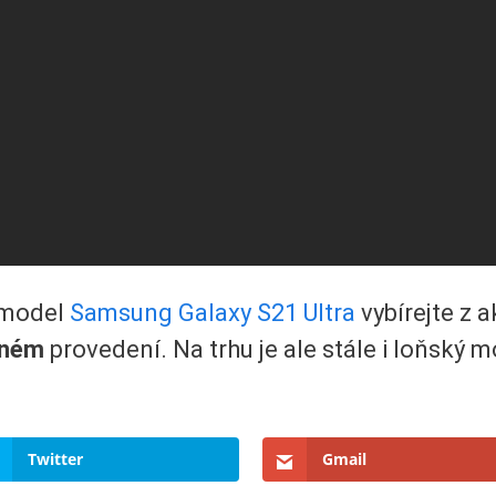
í model
Samsung Galaxy S21 Ultra
vybírejte z a
rném
provedení. Na trhu je ale stále i loňský 
Twitter
Gmail