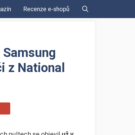
azín
Recenze e-shopů
je Samsung
i z National
h pultech se objevil
už v