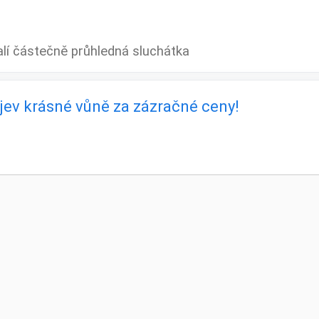
alí částečně průhledná sluchátka
bjev krásné vůně za zázračné ceny!