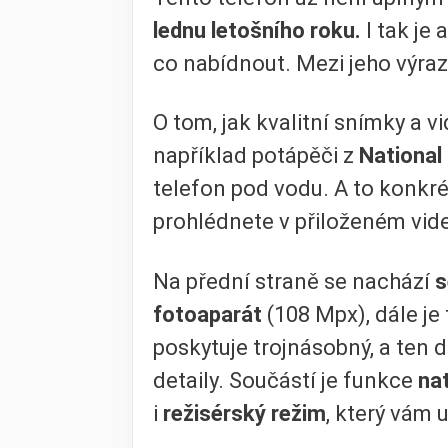
lednu letošního roku.
I tak je
co nabídnout. Mezi jeho výraz
O tom, jak kvalitní snímky a 
například potápěči z
National
telefon pod vodu. A to konkré
prohlédnete v přiloženém vid
Na přední straně se nachází
s
fotoaparát
(108 Mpx), dále je
poskytuje trojnásobný, a ten 
detaily. Součástí je funkce
nat
i
režisérský režim
, který vám