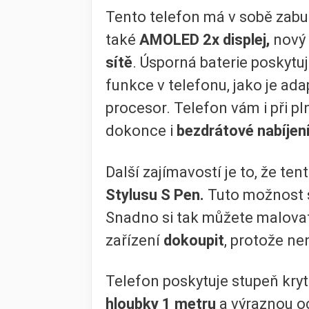
Tento telefon má v sobě zab
také
AMOLED 2x displej,
nový 
sítě
. Úsporná baterie poskyt
funkce v telefonu, jako je ad
procesor. Telefon vám i při p
dokonce i
bezdrátové nabíjen
Další zajímavostí je to, že t
Stylusu S Pen.
Tuto možnost s
Snadno si tak můžete malovat 
zařízení
dokoupit
, protože ne
Telefon poskytuje stupeň kry
hloubky 1 metru
a výraznou oc