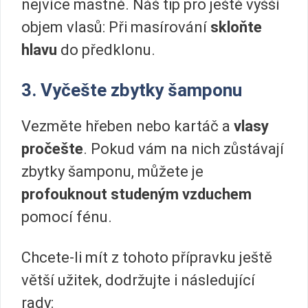
nejvíce mastné. Náš tip pro ještě vyšší
objem vlasů: Při masírování
skloňte
hlavu
do předklonu.
3. Vyčešte zbytky šamponu
Vezměte hřeben nebo kartáč a
vlasy
pročešte
. Pokud vám na nich zůstávají
zbytky šamponu, můžete je
profouknout studeným vzduchem
pomocí fénu.
Chcete-li mít z tohoto přípravku ještě
větší užitek, dodržujte i následující
rady: