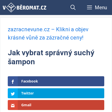
Přeskočit
Menu
na
obsah
zazracnevune.cz – Klikni a objev
krásné vůně za zázračné ceny!
Jak vybrat správný suchý
šampon
Facebook
Twitter
Gmail