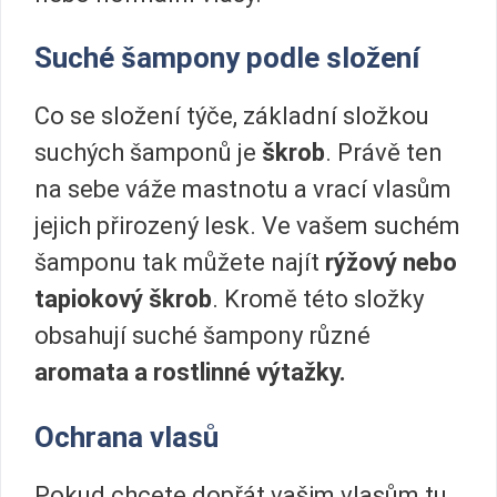
Suché šampony podle složení
Co se složení týče, základní složkou
suchých šamponů je
škrob
. Právě ten
na sebe váže mastnotu a vrací vlasům
jejich přirozený lesk. Ve vašem suchém
šamponu tak můžete najít
rýžový nebo
tapiokový škrob
. Kromě této složky
obsahují suché šampony různé
aromata a rostlinné výtažky.
Ochrana vlasů
Pokud chcete dopřát vašim vlasům tu