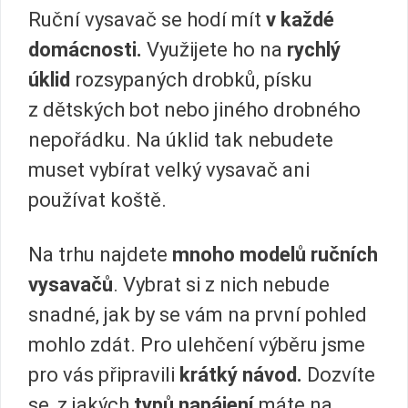
Ruční vysavač se hodí mít
v každé
domácnosti.
Využijete ho na
rychlý
úklid
rozsypaných drobků, písku
z dětských bot nebo jiného drobného
nepořádku. Na úklid tak nebudete
muset vybírat velký vysavač ani
používat koště.
Na trhu najdete
mnoho modelů ručních
vysavačů
. Vybrat si z nich nebude
snadné, jak by se vám na první pohled
mohlo zdát. Pro ulehčení výběru jsme
pro vás připravili
krátký návod.
Dozvíte
se, z jakých
typů napájení
máte na