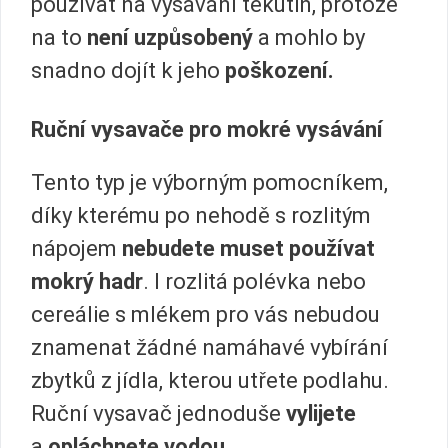
používat na vysávání tekutin, protože
na to
není uzpůsobený
a mohlo by
snadno dojít k jeho
poškození.
Ruční vysavače pro mokré vysávání
Tento typ je výborným pomocníkem,
díky kterému po nehodě s rozlitým
nápojem
nebudete muset používat
mokrý hadr
. I rozlitá polévka nebo
cereálie s mlékem pro vás nebudou
znamenat žádné namáhavé vybírání
zbytků z jídla, kterou utřete podlahu.
Ruční vysavač jednoduše
vylijete
a
opláchnete vodou.