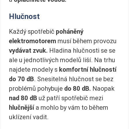
Hlučnost
Každý spotřebič
poháněný
elektromotorem
musí během provozu
vydávat zvuk.
Hladina hlučnosti se se
ale u jednotlivých modelů liší. Na trhu
najdete modely s
komfortní hlučností
do 70 dB
. Snesitelná hlučnost se bez
problémů pohybuje
do 80 dB.
Naopak
nad 80 dB
už patří spotřebič mezi
hlučnější
a mohlo by vám to během
uklízení vadit.