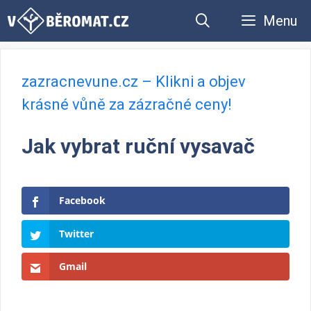
Přeskočit
Menu
na
obsah
zazracnevune.cz – Klikni a objev
krásné vůně za zázračné ceny!
Jak vybrat ruční vysavač
Facebook
Twitter
Gmail