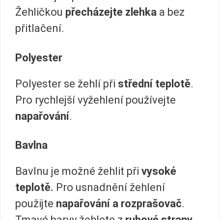
Žehličkou
přecházejte zlehka
a bez
přitlačení.
Polyester
Polyester se žehlí při
střední teplotě
.
Pro rychlejší vyžehlení používejte
napařování
.
Bavlna
Bavlnu je možné žehlit při
vysoké
teplotě.
Pro usnadnění žehlení
použijte
napařování a rozprašovač
.
Tmavé barvy žehlete z
rubové strany
,