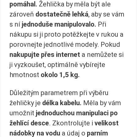
pomáhal.
Žehlička by měla být ale
zároveň
dostatečně lehká
, aby se vám
s ní
jednoduše manipulovalo.
Při
nákupu si ji proto potěžkejte v rukou a
porovnejte jednotlivé modely. Pokud
nakupujte přes internet
a nemůžete si
ji vyzkoušet, optimálně vybírejte
hmotnost
okolo 1,5 kg.
Důležitým parametrem při výběru
žehličky je
délka kabelu.
Měla by vám
umožnit
jednoduchou manipulaci po
žehlící desce
. Zkontrolujte i
velikost
nádobky na vodu
a údaj o
parním