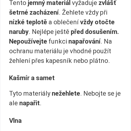
Tento
jemný materiál
vyžaduje
zvlášť
šetrné zacházení
. Žehlete vždy při
nízké teplotě
a oblečení
vždy otočte
naruby
. Nejlépe ještě
před dosušením.
Nepoužívejte
funkci
napařování
. Na
ochranu materiálu je vhodné použít
žehlení přes kapesník nebo plátno.
Kašmír a samet
Tyto materiály
nežehlete
. Nebojte se je
ale
napařit
.
Vlna