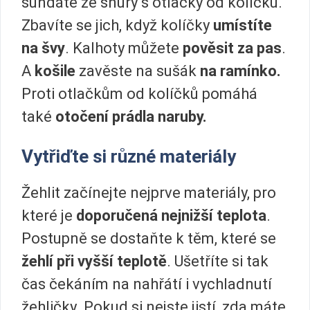
sundáte ze šňůry s otlačky od kolíčků.
Zbavíte se jich, když kolíčky
umístíte
na švy
. Kalhoty můžete
pověsit za pas
.
A
košile
zavěste na sušák
na ramínko.
Proti otlačkům od kolíčků pomáhá
také
otočení prádla naruby.
Vytřiďte si různé materiály
Žehlit začínejte nejprve materiály, pro
které je
doporučená nejnižší teplota
.
Postupně se dostaňte k těm, které se
žehlí při vyšší teplotě
. Ušetříte si tak
čas čekáním na nahřátí i vychladnutí
žehličky. Pokud si nejste jistí, zda máte