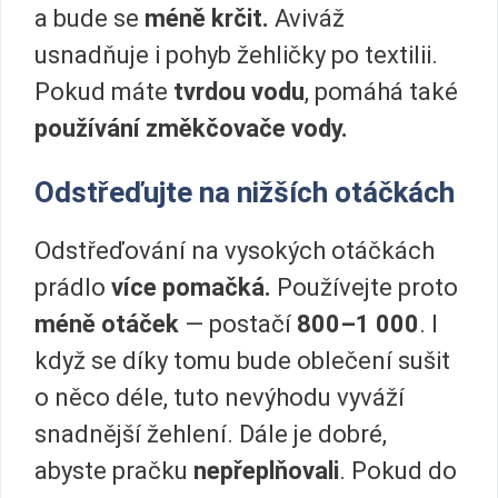
a bude se
méně krčit.
Aviváž
usnadňuje i pohyb žehličky po textilii.
Pokud máte
tvrdou vodu
, pomáhá také
používání změkčovače vody.
Odstřeďujte na nižších otáčkách
Odstřeďování na vysokých otáčkách
prádlo
více pomačká.
Používejte proto
méně otáček
— postačí
800–1 000
. I
když se díky tomu bude oblečení sušit
o něco déle, tuto nevýhodu vyváží
snadnější žehlení. Dále je dobré,
abyste pračku
nepřeplňovali
. Pokud do