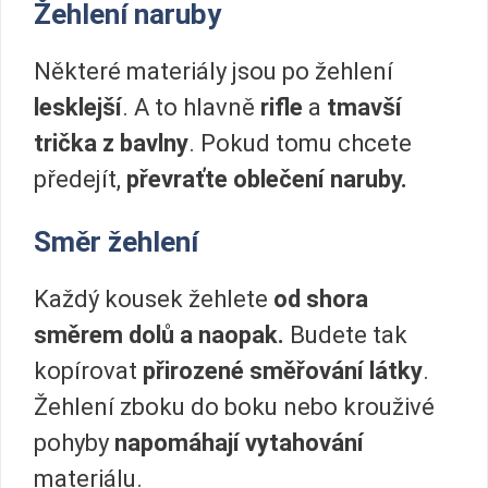
Žehlení naruby
Některé materiály jsou po žehlení
lesklejší
. A to hlavně
rifle
a
tmavší
trička z bavlny
. Pokud tomu chcete
předejít,
převraťte oblečení naruby.
Směr žehlení
Každý kousek žehlete
od shora
směrem dolů a naopak.
Budete tak
kopírovat
přirozené směřování látky
.
Žehlení zboku do boku nebo krouživé
pohyby
napomáhají vytahování
materiálu.