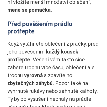
ní vložíte menší množství oblečení,
méně se pomačká.
Před pověšením prádlo
protřepte
Když vytáhnete oblečení z pračky, před
jeho pověšením
každý kousek
protřepte
. Věšení vám takto sice
zabere trochu více času, oblečení ale
trochu
vyrovná
a zbavíte ho
zbytečných záhybů.
Pozor také na
vyhrnuté rukávy nebo zahnuté kalhoty.
Ty by po vysušení nechaly na prádle
výrazné stopy, které byste museli