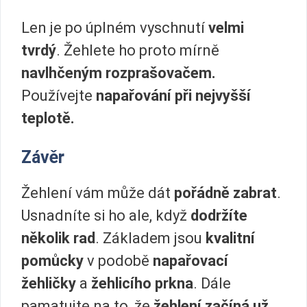
Len je po úplném vyschnutí
velmi
tvrdý
. Žehlete ho proto mírně
navlhčeným rozprašovačem.
Používejte
napařování při nejvyšší
teplotě.
Závěr
Žehlení vám může dát
pořádně zabrat
.
Usnadníte si ho ale, když
dodržíte
několik rad
. Základem jsou
kvalitní
pomůcky
v podobě
napařovací
žehličky
a
žehlicího prkna
. Dále
pamatujte na to, že
žehlení začíná už