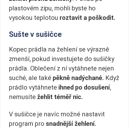
plastovém zipu, mohli byste ho
vysokou teplotou
roztavit a poškodit.
Sušte v sušičce
Kopec prádla na žehlení se výrazně
zmenší, pokud investujete do sušičky
prádla. Oblečení z ní vytáhnete nejen
suché, ale také
pěkně nadýchané.
Když
prádlo vytáhnete
ihned po dosušení
,
nemusíte
žehlit téměř nic.
V sušičce je navíc možné nastavit
program pro
snadnější žehlení.