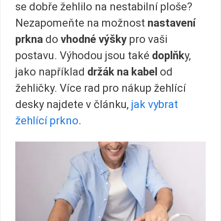
se dobře žehlilo na nestabilní ploše?
Nezapomeňte na možnost
nastavení
prkna
do
vhodné výšky
pro vaši
postavu. Výhodou jsou také
doplňk
y,
jako například
držák na kabel
od
žehličky. Více rad pro nákup žehlící
desky najdete v článku,
jak vybrat
žehlící prkno
.