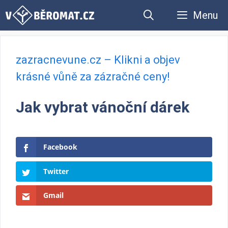
Přeskočit
Menu
na
obsah
zazracnevune.cz – Klikni a objev
krásné vůně za zázračné ceny!
Jak vybrat vánoční dárek
Facebook
Twitter
Gmail