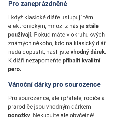
Pro zaneprázdněné
I když klasické diáře ustupují těm
elektronickým, mnozí z nás je
stále
používají.
Pokud máte v okruhu svých
známých někoho, kdo na klasický diář
nedá dopustit, našli jste
vhodný dárek.
K diáři nezapomeňte
přibalit kvalitní
pero.
Vánoční dárky pro sourozence
Pro sourozence, ale i přátele, rodiče a
prarodiče jsou vhodným dárkem
ponožky
. Nekupujte ale obyčejné!