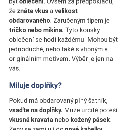
být
oblečení
. Ovšem za předpokladu,
že
znáte vkus
a
velikost
obdarovaného.
Zaručeným tipem je
tričko nebo mikina.
Tyto kousky
oblečení se hodí každému. Mohou být
jednoduché, nebo také s vtipným a
originálním motivem. Výběr je jen na
vás.
Miluje doplňky?
Pokud má obdarovaný plný šatník,
vsaďte na doplňky.
Muže určitě potěší
vkusná kravata
nebo
kožený pásek
.
Ženy se zamilují do
nové kabelky
,