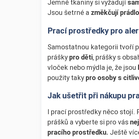
Jemné tkaniny si vyžadují
sam
Jsou šetrné a
změkčují prádl
Prací prostředky pro aler
Samostatnou kategorii tvoří 
prášky
pro děti
, prášky s obs
vloček nebo mýdla je, že jsou
použity taky
pro osoby s citli
Jak ušetřit při nákupu pr
I prací prostředky něco stojí.
prášků a vyberte si pro vás
ne
pracího prostředku.
Ještě víc