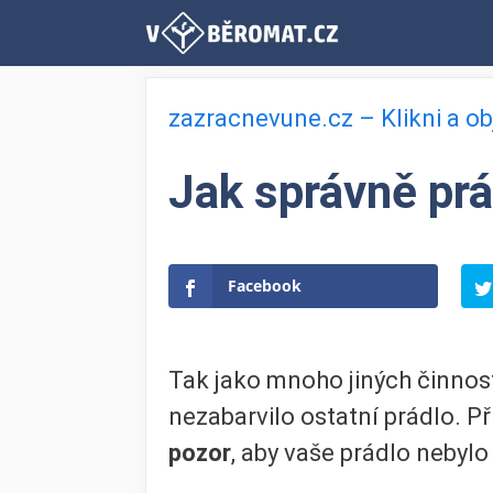
Přeskočit
na
obsah
zazracnevune.cz – Klikni a o
Jak správně prá
Facebook
Tak jako mnoho jiných činností
nezabarvilo ostatní prádlo. Při
pozor
, aby vaše prádlo nebylo