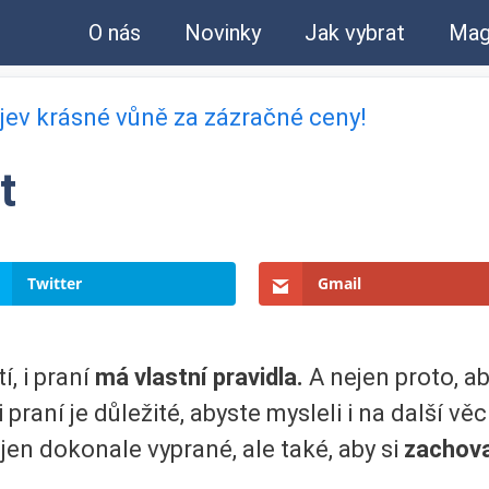
O nás
Novinky
Jak vybrat
Mag
bjev krásné vůně za zázračné ceny!
t
Twitter
Gmail
, i praní
má vlastní pravidla.
A nejen proto, a
 praní je důležité, abyste mysleli i na další v
 jen dokonale vyprané, ale také, aby si
zachoval