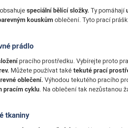
a obsahuje
speciální bělící složky.
Ty pomáhají
 barevným kouskům
oblečení. Tyto prací prášk
vné prádlo
složení
pracího prostředku. Vybírejte proto p
rev.
Můžete používat také
tekuté prací prost
arevné oblečení.
Výhodou tekutého pracího pros
ím pracím cyklu
. Na oblečení tak nezůstanou 
é tkaniny