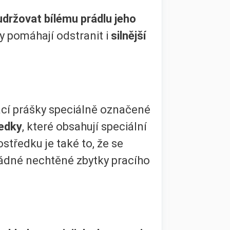
udržovat bílému prádlu jeho
y pomáhají odstranit i
silnější
rací prášky speciálně označené
ředky
, které obsahují speciální
tředku je také to, že se
žádné nechtěné zbytky pracího