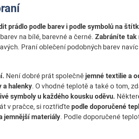
praní
dit prádlo podle barev i podle symbolů na štítk
 barev na bílé, barevné a černé.
Zabráníte tak
mavých. Praní oblečení podobných barev navíc
í.
Není dobré prát společně
jemné textilie a 
y a halenky
. O vhodné teplotě a také o tom, z
ivé
symboly u každého kousku oděvu.
Některé
át v pračce, si roztřiďte
podle doporučené tep
 a jemnější materiály
. Podle doporučené teplot