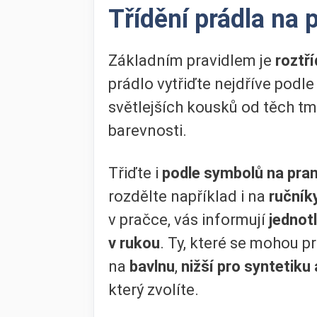
Třídění prádla na 
Základním pravidlem je
roztří
prádlo vytřiďte nejdříve podle
světlejších kousků od těch t
barevnosti.
Třiďte i
podle symbolů na pran
rozdělte například i na
ručník
v pračce, vás informují
jednotl
v rukou
. Ty, které se mohou pr
na
bavlnu
,
nižší pro syntetiku
který zvolíte.