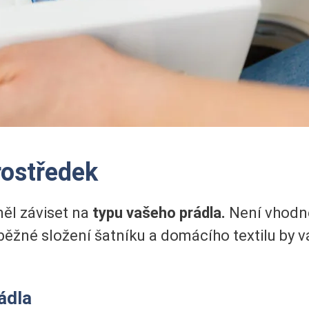
rostředek
ěl záviset na
typu vašeho prádla.
Není vhodné
běžné složení šatníku a domácího textilu by v
ádla