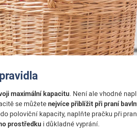
pravidla
oji maximální kapacitu
. Není ale vhodné napln
acitě se můžete
nejvíce přiblížit při praní bavln
 do poloviční kapacity, naplňte pračku při pra
ího prostředku
i důkladné vyprání.