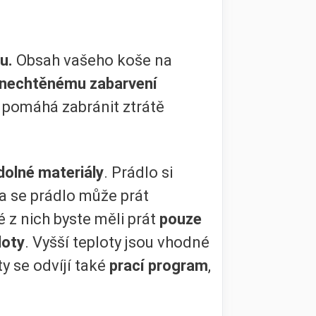
u.
Obsah vašeho koše na
 nechtěnému zabarvení
 pomáhá zabránit ztrátě
odolné materiály
. Prádlo si
da se prádlo může prát
 z nich byste měli prát
pouze
loty
. Vyšší teploty jsou vhodné
y se odvíjí také
prací program
,