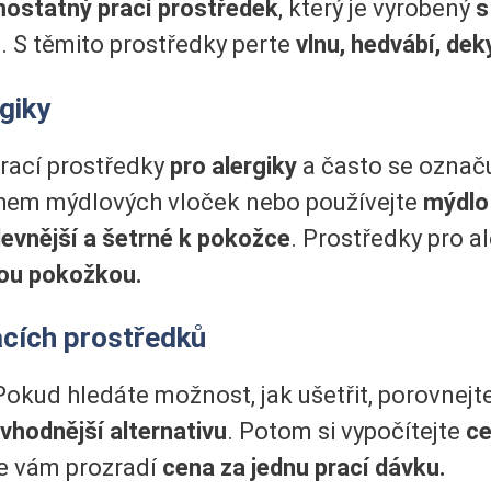
ostatný prací prostředek
, který je vyrobený
s
o
. S těmito prostředky perte
vlnu, hedvábí, deky
giky
prací prostředky
pro alergiky
a často se označu
ahem mýdlových vloček nebo používejte
mýdlo 
levnější a šetrné k pokožce
. Prostředky pro a
vou pokožkou.
acích prostředků
 Pokud hledáte možnost, jak ušetřit, porovnejt
jvhodnější alternativu
. Potom si vypočítejte
ce
e vám prozradí
cena za jednu prací dávku.