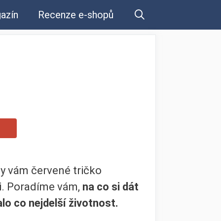
azín
Recenze e-shopů
by vám červené tričko
ěci. Poradíme vám,
na co si dát
o co nejdelší životnost.