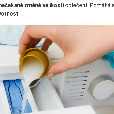
nečekané změně velikosti
oblečení. Pomáhá a
votnost
.