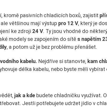
, kromě pasivních chladicích boxů, zajistit
pří
ale většinou mají výstup
pro 12 V
, který je d
ojení ke zdroji
24 V
. Ty jsou vhodné do někter
také modely se zapojením do sítě
s napětím 2
ily
, a potom už je bez problému přenášet.
ívodního kabelu.
Nejdříve si stanovte,
kam chl
yhovuje délka kabelu, nebo byste měli vybírat 
vědět,
jak a kde
budete chladničku využívat. Od
řebovat. Jestli potřebujete udržet jídlo v chl