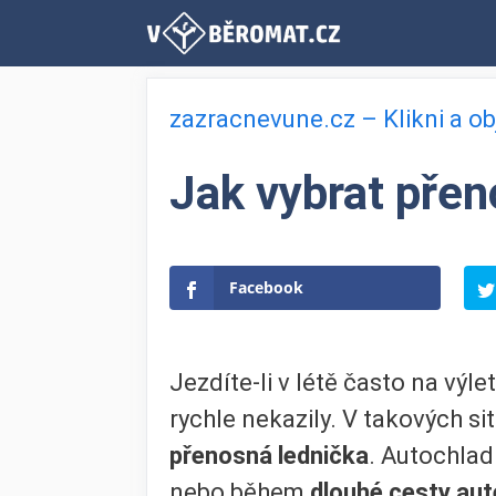
Přeskočit
na
obsah
zazracnevune.cz – Klikni a o
Jak vybrat přen
Facebook
Jezdíte-li v létě často na výlet
rychle nekazily. V takových s
přenosná lednička
. Autochlad
nebo během
dlouhé cesty au