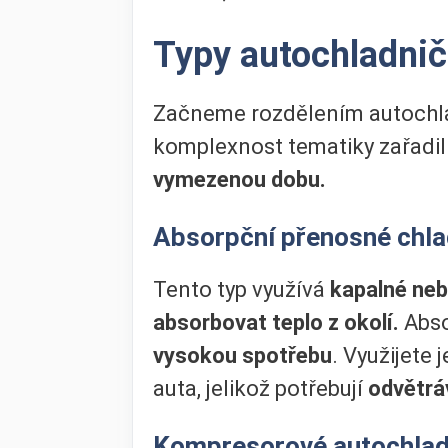
Typy autochladni
Začneme rozdělením autochla
komplexnost tematiky zařadili
vymezenou dobu.
Absorpční přenosné chla
Tento typ využívá
kapalné neb
absorbovat teplo z okolí.
Absor
vysokou spotřebu
. Využijete 
auta, jelikož potřebují
odvětrá
Kompresorové autochlad