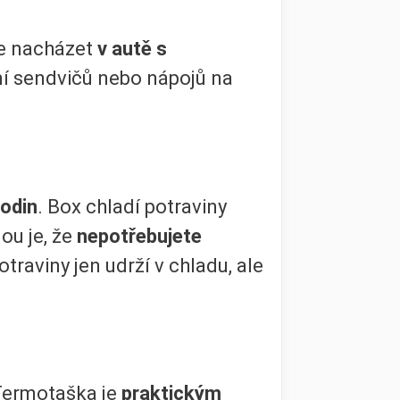
že nacházet
v autě s
ení sendvičů nebo nápojů na
hodin
. Box chladí potraviny
ou je, že
nepotřebujete
otraviny jen udrží v chladu, ale
Termotaška je
praktickým