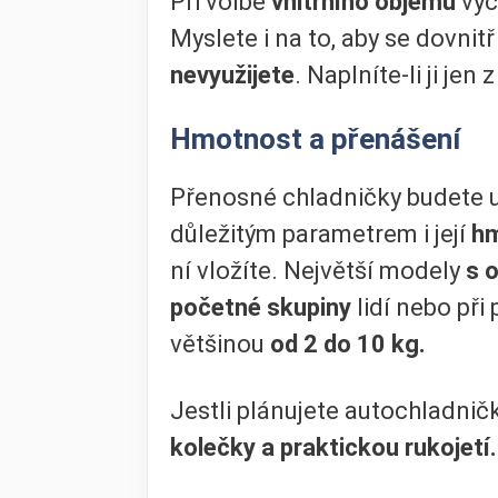
Při volbě
vnitřního objemu
vyc
Myslete i na to, aby se dovnitř
nevyužijete
. Naplníte-li ji jen
Hmotnost a přenášení
Přenosné chladničky budete ur
důležitým parametrem i její
h
ní vložíte. Největší modely
s 
početné skupiny
lidí nebo př
většinou
od 2 do 10 kg.
Jestli plánujete autochladnič
kolečky a praktickou rukojetí.