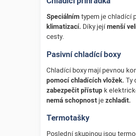
Chladicí přihrádka
Speciálním
typem je chladící 
klimatizací.
Díky její
menší vel
cesty.
Pasivní chladící boxy
Chladící boxy mají pevnou kons
pomocí chladících vložek.
Ty 
zabezpečit přístup
k elektrick
nemá schopnost
je
zchladit.
Termotašky
Poslední skupinou jsou termot