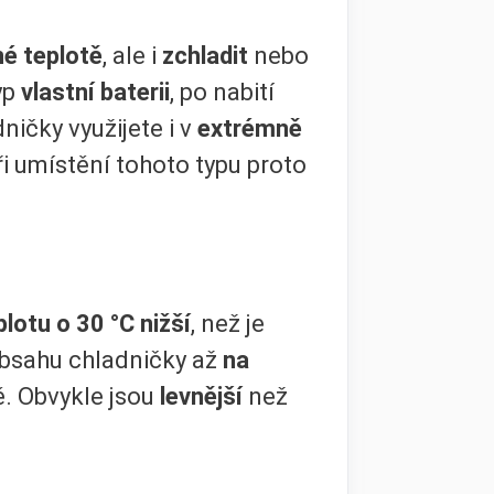
né teplotě
, ale i
zchladit
nebo
typ
vlastní baterii
, po nabití
ničky využijete i v
extrémně
i umístění tohoto typu proto
plotu o 30 °C nižší
, než je
 obsahu chladničky až
na
ě. Obvykle jsou
levnější
než