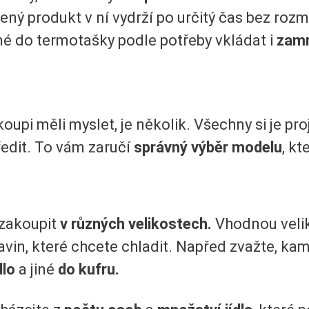
ný produkt v ní vydrží po určitý čas bez rozmr
né do termotašky podle potřeby vkládat i
zamr
koupi měli myslet, je několik. Všechny si je pr
ředit. To vám zaručí
správný výběr modelu
, kt
zakoupit
v různých velikostech.
Vhodnou velik
avin, které chcete chladit. Napřed zvažte, kam
dlo
a jiné
do kufru.