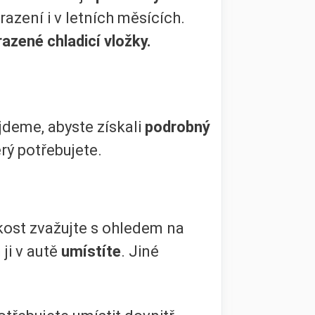
azení i v letních měsících.
azené chladicí vložky.
ojdeme, abyste získali
podrobný
erý potřebujete.
ost zvažujte s ohledem na
 ji v autě
umístíte
. Jiné