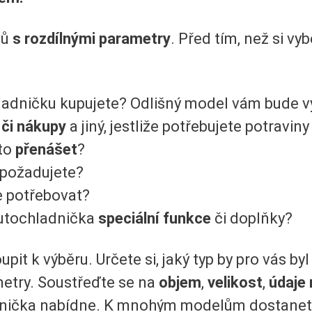
lů
s rozdílnými parametry
. Před tím, než si v
adničku kupujete? Odlišný model vám bude vyh
 či nákupy
a jiný, jestliže potřebujete potravin
sto
přenášet
?
požadujete?
 potřebovat?
autochladnička
speciální funkce
či doplňky?
upit k výběru. Určete si, jaký typ by pro vás b
metry. Soustřeďte se na
objem
,
velikost
,
údaje
nička nabídne. K mnohým modelům dostanete 