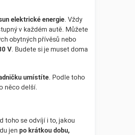
sun elektrické energie
. Vždy
ostupný v každém autě. Můžete
ých obytných přívěsů nebo
30 V
. Budete si je muset doma
adničku umístíte
. Podle toho
o něco delší.
 toho se odvíjí i to, jakou
adu jen
po krátkou dobu,