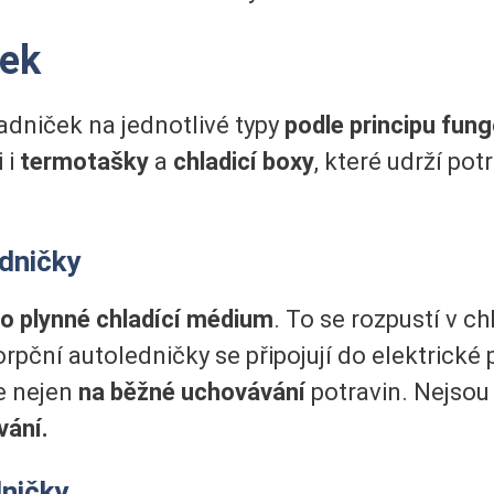
ček
dniček na jednotlivé typy
podle principu fun
 i
termotašky
a
chladicí boxy
, které udrží pot
dničky
o plynné chladící médium
. To se rozpustí v 
pční autoledničky se připojují do elektrické p
je nejen
na běžné uchovávání
potravin. Nejsou
vání.
ničky