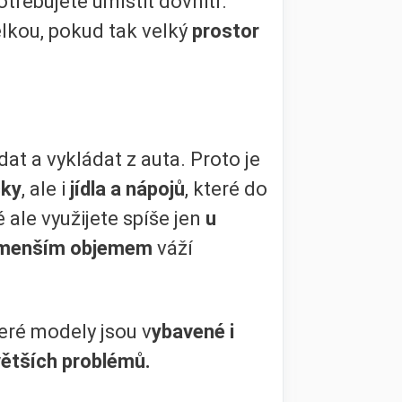
potřebujete umístit dovnitř.
elkou, pokud tak velký
prostor
at a vykládat z auta. Proto je
čky
, ale i
jídla a nápojů
, které do
 ale využijete spíše jen
u
 menším objemem
váží
teré modely jsou v
ybavené i
ětších problémů.