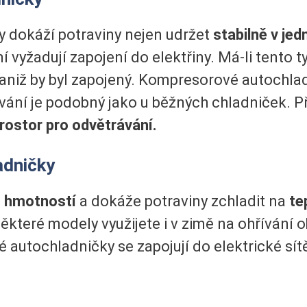
 dokáží potraviny nejen udržet
stabilně v jed
ní vyžadují zapojení do elektřiny. Má-li tento 
 aniž by byl zapojený. Kompresorové autochlad
vání je podobný jako u běžných chladniček. Př
rostor pro odvětrávání.
adničky
u hmotností
a dokáže potraviny zchladit na
te
 některé modely využijete i v zimě na ohřívání
é autochladničky se zapojují do elektrické sít