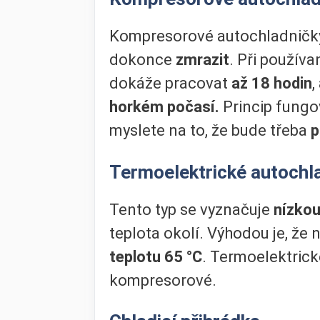
Kompresorové autochladničky
dokonce
zmrazit
. Při používa
dokáže pracovat
až 18 hodin
,
horkém počasí.
Princip fungo
myslete na to, že bude třeba
p
Termoelektrické autochl
Tento typ se vyznačuje
nízko
teplota okolí. Výhodou je, že
teplotu 65 °C
. Termoelektrick
kompresorové.