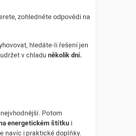
yberete, zohledněte odpovědi na
ovovat, hledáte-li řešení jen
y udržet v chladu
několik dní.
yl nejvhodnější. Potom
 na energetickém štítku
i
navíc i praktické doplňky.