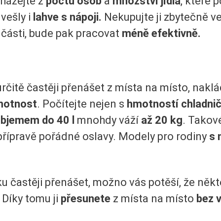
házejte
z
počtu osob
a
množství jídla
, které 
 vešly i
lahve s nápoji.
Nekupujte ji zbytečně v
 z části, bude pak pracovat
méně efektivně.
čitě častěji přenášet z místa na místo, naklád
motnost
. Počítejte nejen s
hmotností chladni
objemem
do 40 l
mnohdy váží
až 20 kg
. Takové
i přípravě pořádné oslavy. Modely pro rodiny
s
ku častěji přenášet, možno vás potěší, že něk
Díky tomu ji
přesunete
z místa na místo
bez v