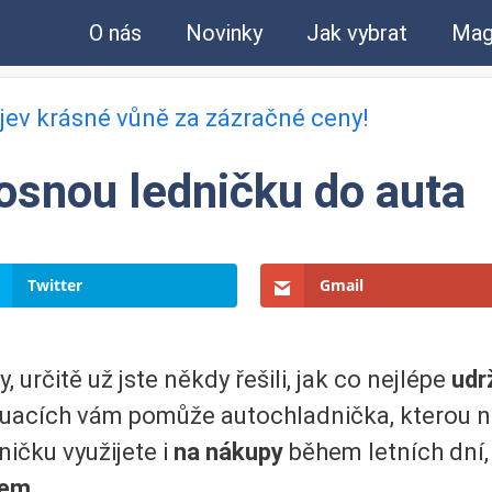
O nás
Novinky
Jak vybrat
Mag
bjev krásné vůně za zázračné ceny!
osnou ledničku do auta
Twitter
Gmail
y, určitě už jste někdy řešili, jak co nejlépe
udr
ituacích vám pomůže autochladnička, kterou n
ničku využijete i
na nákupy
během letních dní
tem.