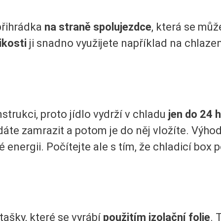
přihrádka
na straně spolujezdce
, která se mů
ikosti
ji snadno využijete například na chlaz
trukci, proto jídlo vydrží v chladu
jen do 24 
dáte zamrazit a potom je do něj vložíte. Výhod
é energii. Počítejte ale s tím, že chladicí box p
ašky, které se vyrábí
použitím izolační folie
. 