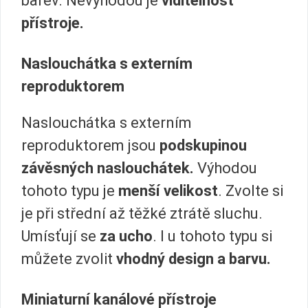
barev. Nevýhodou je
viditelnost
přístroje.
Naslouchátka s externím
reproduktorem
Naslouchátka s externím
reproduktorem jsou
podskupinou
závěsných naslouchátek.
Výhodou
tohoto typu je
menší velikost
. Zvolte si
je při střední až těžké ztrátě sluchu.
Umísťují se
za ucho
. I u tohoto typu si
můžete zvolit
vhodný design a barvu.
Miniaturní kanálové přístroje