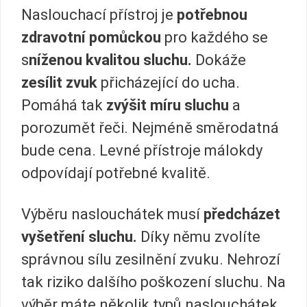
Naslouchací přístroj je
potřebnou
zdravotní pomůckou
pro každého se
s
níženou kvalitou sluchu.
Dokáže
zesílit zvuk
přicházející do ucha.
Pomáhá tak
zvýšit míru sluchu
a
porozumět řeči. Nejméně směrodatná
bude cena. Levné přístroje málokdy
odpovídají potřebné kvalitě.
Výběru naslouchátek musí
předcházet
vyšetření sluchu.
Díky němu zvolíte
správnou sílu zesilnění zvuku. Nehrozí
tak riziko dalšího poškození sluchu. Na
výběr máte několik typů naslouchátek