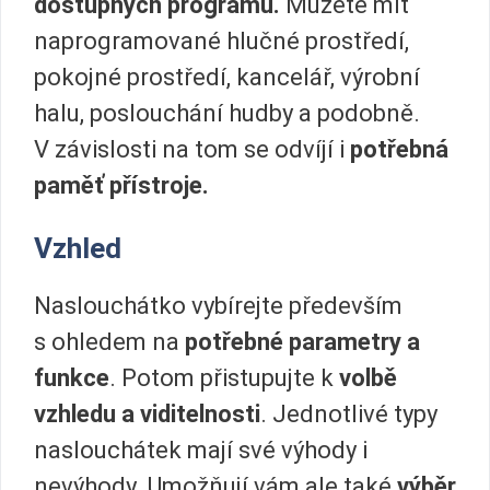
dostupných programů.
Můžete mít
naprogramované hlučné prostředí,
pokojné prostředí, kancelář, výrobní
halu, poslouchání hudby a podobně.
V závislosti na tom se odvíjí i
potřebná
paměť přístroje.
Vzhled
Naslouchátko vybírejte především
s ohledem na
potřebné parametry a
funkce
. Potom přistupujte k
volbě
vzhledu a viditelnosti
. Jednotlivé typy
naslouchátek mají své výhody i
nevýhody. Umožňují vám ale také
výběr