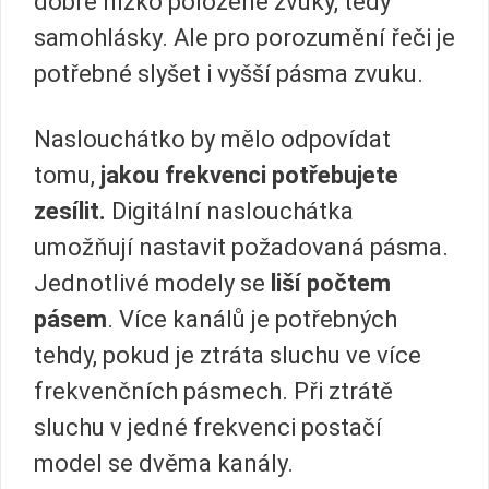
dobře nízko položené zvuky, tedy
samohlásky. Ale pro porozumění řeči je
potřebné slyšet i vyšší pásma zvuku.
Naslouchátko by mělo odpovídat
tomu,
jakou frekvenci potřebujete
zesílit.
Digitální naslouchátka
umožňují nastavit požadovaná pásma.
Jednotlivé modely se
liší počtem
pásem
. Více kanálů je potřebných
tehdy, pokud je ztráta sluchu ve více
frekvenčních pásmech. Při ztrátě
sluchu v jedné frekvenci postačí
model se dvěma kanály.