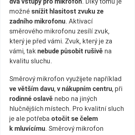
dva vstupy pro mikrofon
. Díky tomu je
možné
snížit hlasitost zvuku ze
zadního mikrofonu
. Aktivací
směrového mikrofonu zesílí zvuk,
který je před vámi. Zvuk, který je za
vámi, tak
nebude působit rušivě
na
kvalitu sluchu.
Směrový mikrofon využijete například
ve větším davu
,
v nákupním centru
, při
rodinné oslavě
nebo na jiných
hlučnějších místech. Pro kvalitní sluch
je ale potřeba
otočit se čelem
k mluvícímu
. Směrový mikrofon