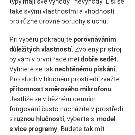
typy mají své výhody i nevýhody. Liší se
také svými vlastnostmi a vhodností
pro různé úrovně poruchy sluchu.
Při výběru pokračujte
porovnáváním
důležitých vlastností.
Zvolený přístroj
by vám v první řadě měl
dobře sedět.
Vyhnete se tak
nechtěnému pískání.
Pro sluch v hlučném prostředí zvažte
přítomnost směrového mikrofonu.
Jestliže se v běžném denním
fungování často nacházíte v prostředí
s
různou hlučností
, vyberte si
model
s více programy
. Budete tak mít