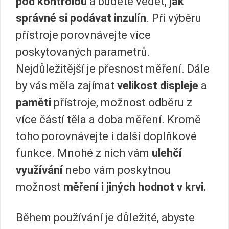
pod kontrolou
a budete vědět, j
ak
správné si podávat inzulín
. Při výběru
přístroje porovnávejte více
poskytovaných parametrů.
Nejdůležitější je přesnost měření. Dále
by vás měla zajímat
velikost displeje
a
paměti
přístroje, možnost odběru z
více částí těla a doba měření. Kromě
toho porovnávejte i další doplňkové
funkce. Mnohé z nich vám
ulehčí
využívání
nebo vám poskytnou
možnost
měření i jiných hodnot v krvi.
Během používání je důležité, abyste