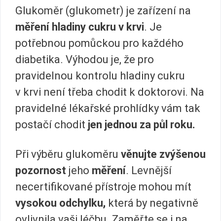
Glukoměr (glukometr) je zařízení na
měření hladiny cukru v krvi
. Je
potřebnou pomůckou pro každého
diabetika. Výhodou je, že pro
pravidelnou kontrolu hladiny cukru
v krvi není třeba chodit k doktorovi. Na
pravidelné lékařské prohlídky vám tak
postačí chodit
jen jednou za půl roku.
Při výběru glukoměru
věnujte zvýšenou
pozornost
jeho
měření
. Levnější
necertifikované přístroje mohou mít
vysokou odchylku,
která by negativně
ovlivnila vaši léčbu. Zaměřte se i na