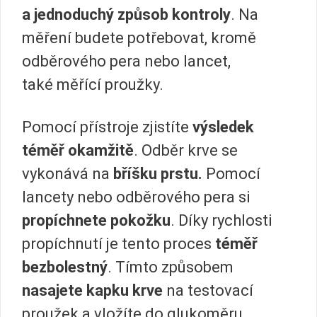
a jednoduchý způsob kontroly
. Na
měření budete potřebovat, kromě
odběrového pera nebo lancet,
také měřící proužky.
Pomocí přístroje zjistíte
výsledek
téměř okamžitě
. Odběr krve se
vykonává na
bříšku prstu.
Pomocí
lancety nebo odběrového pera si
propíchnete pokožku
. Díky rychlosti
propíchnutí je tento proces
téměř
bezbolestný
. Tímto způsobem
nasajete kapku krve
na testovací
proužek a vložíte do glukoměru.