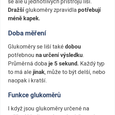
se ale u jednotlivých přístrojů liší.
Dražší
glukoměry zpravidla
potřebují
méně kapek.
Doba měření
Glukoměry se liší také
dobou
potřebnou
na určení výsledku
.
Průměrná doba
je 5 sekund.
Každý typ
to má ale
jinak
, může to být delší, nebo
naopak i kratší.
Funkce glukoměrů
I když jsou glukoměry určené na