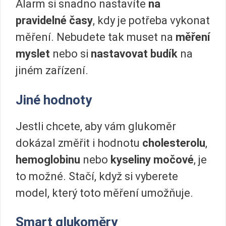
Alarm si snadno nastavíte
na
pravidelné časy
, kdy je potřeba vykonat
měření. Nebudete tak muset na
měření
myslet
nebo si
nastavovat budík
na
jiném zařízení.
Jiné hodnoty
Jestli chcete, aby vám glukoměr
dokázal změřit i hodnotu
cholesterolu
,
hemoglobinu
nebo
kyseliny močové
, je
to možné. Stačí, když si vyberete
model, který toto měření umožňuje.
Smart glukoměry