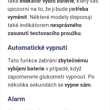
také
indikátor vybití baterie
, který vás
upozorní na to, že ji bude p
otřeba
vyměnit
. Některé modely disponují
také indikátorem
nesprávného
zasunutí testovacího proužku.
Automatické vypnutí
Tato funkce zabrání
zbytečnému
vybíjení baterie
v případě, když
zapomenete glukometr vypnout. Po
několika sekundách se
vypne sám.
Alarm