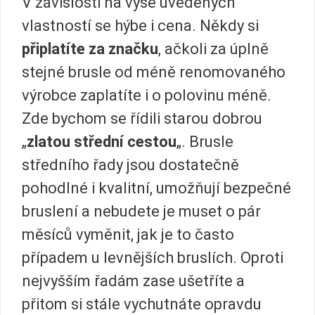
V závislosti na výše uvedených
vlastností se hýbe i cena. Někdy si
připlatíte za značku
, ačkoli za úplně
stejné brusle od méně renomovaného
výrobce zaplatíte i o polovinu méně.
Zde bychom se řídili starou dobrou
„
zlatou střední cestou
„. Brusle
středního řady jsou dostatečně
pohodlné i kvalitní, umožňují bezpečné
bruslení a nebudete je muset o pár
měsíců vyměnit, jak je to často
případem u levnějších bruslích. Oproti
nejvyšším řadám zase ušetříte a
přitom si stále vychutnáte opravdu