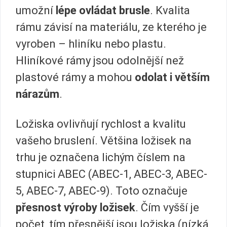
umožní
lépe ovládat brusle
. Kvalita
rámu závisí na materiálu, ze kterého je
vyroben – hliníku nebo plastu.
Hliníkové rámy jsou odolnější než
plastové rámy a mohou
odolat i větším
nárazům
.
Ložiska ovlivňují rychlost a kvalitu
vašeho bruslení. Většina ložisek na
trhu je označena lichým číslem na
stupnici ABEC (ABEC-1, ABEC-3, ABEC-
5, ABEC-7, ABEC-9). Toto označuje
přesnost výroby ložisek
. Čím vyšší je
počet, tím přesnější jsou ložiska (nízká