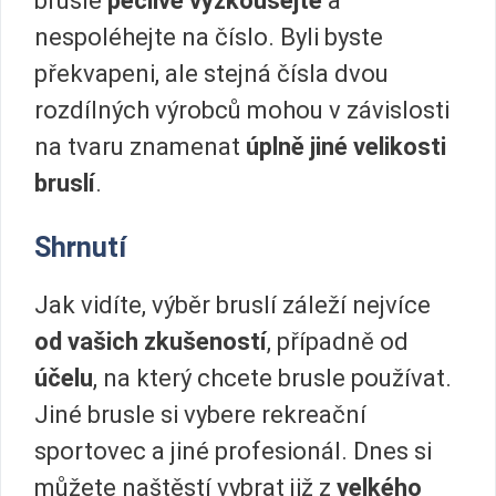
brusle
pečlivě vyzkoušejte
a
nespoléhejte na číslo. Byli byste
překvapeni, ale stejná čísla dvou
rozdílných výrobců mohou v závislosti
na tvaru znamenat
úplně jiné velikosti
bruslí
.
Shrnutí
Jak vidíte, výběr bruslí záleží nejvíce
od vašich zkušeností
, případně od
účelu
, na který chcete brusle používat.
Jiné brusle si vybere rekreační
sportovec a jiné profesionál. Dnes si
můžete naštěstí vybrat již z
velkého