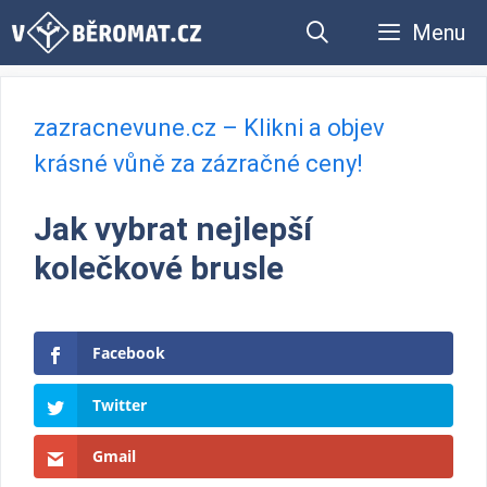
Přeskočit
Menu
na
obsah
zazracnevune.cz – Klikni a objev
krásné vůně za zázračné ceny!
Jak vybrat nejlepší
kolečkové brusle
Facebook
Twitter
Gmail