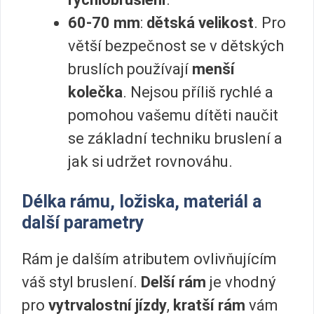
60-70 mm
:
dětská velikost
. Pro
větší bezpečnost se v dětských
bruslích používají
menší
kolečka
. Nejsou příliš rychlé a
pomohou vašemu dítěti naučit
se základní techniku bruslení a
jak si udržet rovnováhu.
Délka rámu, ložiska, materiál a
další parametry
Rám je dalším atributem ovlivňujícím
váš styl bruslení.
Delší rám
je vhodný
pro
vytrvalostní jízdy
,
kratší rám
vám