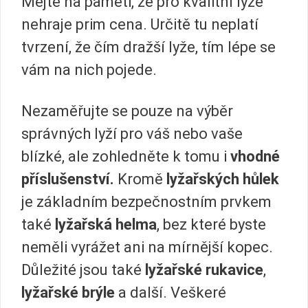
Mějte na paměti, že pro kvalitní lyže
nehraje prim cena. Určitě tu neplatí
tvrzení, že čím dražší lyže, tím lépe se
vám na nich pojede.
Nezaměřujte se pouze na výběr
správných lyží pro váš nebo vaše
blízké, ale zohledněte k tomu i
vhodné
příslušenství.
Kromě
lyžařských
hůlek
je základním bezpečnostním prvkem
také
lyžařská helma
, bez které byste
neměli vyrážet ani na mírnější kopec.
Důležité jsou také
lyžařské
rukavice
,
lyžařské
brýle
a další. Veškeré