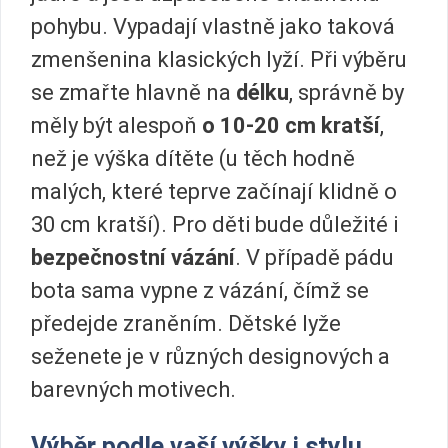
pohybu. Vypadají vlastně jako taková
zmenšenina klasických lyží. Při výběru
se zmařte hlavně na
délku
, správně by
měly být alespoň
o 10-20 cm kratší
,
než je výška dítěte (u těch hodně
malých, které teprve začínají klidně o
30 cm kratší). Pro děti bude důležité i
bezpečnostní vázání
. V případě pádu
bota sama vypne z vázání, čímž se
předejde zraněním. Dětské lyže
seženete je v různých designových a
barevných motivech.
Výběr podle vaší výšky i stylu