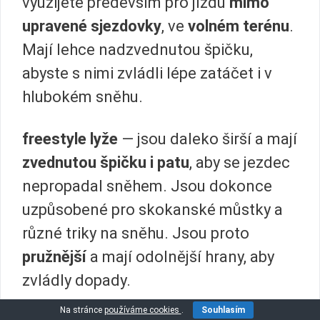
využijete především pro jízdu
mimo
upravené sjezdovky
, ve
volném terénu
.
Mají lehce nadzvednutou špičku,
abyste s nimi zvládli lépe zatáčet i v
hlubokém sněhu.
freestyle lyže
— jsou daleko širší a mají
zvednutou špičku i patu
, aby se jezdec
nepropadal sněhem. Jsou dokonce
uzpůsobené pro skokanské můstky a
různé triky na sněhu. Jsou proto
pružnější
a mají odolnější hrany, aby
zvládly dopady.
Na stránce
používáme cookies
.
Souhlasím