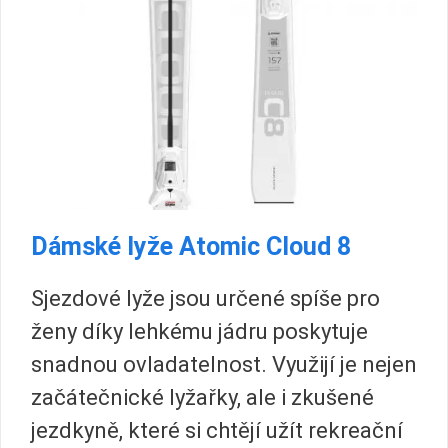
Dámské lyže Atomic Cloud 8
Sjezdové lyže jsou určené spíše pro
ženy díky lehkému jádru poskytuje
snadnou ovladatelnost. Využijí je nejen
začátečnické lyžařky, ale i zkušené
jezdkyně, které si chtějí užít rekreační