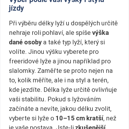
jízdy
Při výběru délky lyží u dospělých určitě
nehraje roli pohlaví, ale spíše
výška
dané osoby
a také typ lyží, který si
volíte. Jinou výšku vyberete pro
freeridové lyže a jinou například pro
slalomky. Zaměřte se proto nejen na
to, kolik měříte, ale i na styl a terén,
kde jezdíte. Délka lyže určitě ovlivňuje
vaši stabilitu. Pokud s lyžováním
začínáte a nevíte, jakou délku zvolit,
vyberte si lyže o
10–15 cm kratší
, než
je vaše postava. Jste-li
zkušenější