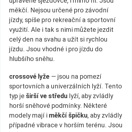
upravené sjezdovce, i mimo ni. Jsou
měkčí. Nejsou určené pro závodní
jízdy, spíše pro rekreační a sportovní
využití. Ale i tak s nimi můžete jezdit
celý den na svahu a užít si rychlou
jízdu. Jsou vhodné i pro jízdu do
hlubšího sněhu.
crossové lyže
— jsou na pomezí
sportovních a univerzálních lyží. Tento
typ je
širší ve středu
lyží, aby zvládly
horší sněhové podmínky. Některé
modely mají i
měkčí špičku
, aby zvládly
případné vibrace v horším terénu. Jsou