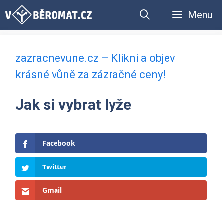
Přeskočit
Menu
na
obsah
zazracnevune.cz – Klikni a objev
krásné vůně za zázračné ceny!
Jak si vybrat lyže
Facebook
Twitter
Gmail