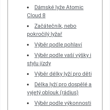
Dámské lyže Atomic
Cloud 8
Začátečník, nebo
pokročilý lyžař
Výběr podle pohlaví
Výběr podle vaší výšky i
stylu jízdy
Výběr délky lyží pro děti
Délka lyží pro dospělé a
vyjetý oblouk (rádius)
Výběr podle výkonnosti