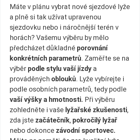
Máte v plánu vybrat nové sjezdové lyže
a plně si tak užívat upravenou
sjezdovku nebo i náročnější terén v
horách? Vašemu výběru by mělo
předcházet důkladné
porovnání
konkrétních parametrů
. Zaměřte se na
výběr
podle stylu vaší jízdy
a
prováděných
oblouků
. Lyže vybírejte i
podle osobních parametrů, tedy podle
vaší výšky a hmotnosti.
Při výběru
zohledněte i vaše
lyžařské zkušenosti
,
zda jste
začátečník
,
pokročilý lyžař
nebo dokonce
závodní sportovec.