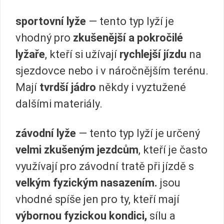
sportovní lyže
— tento typ lyží je
vhodný pro
zkušenější a pokročilé
lyžaře
, kteří si užívají
rychlejší jízdu
na
sjezdovce nebo i v náročnějším terénu.
Mají
tvrdší jádro
někdy i vyztužené
dalšími materiály.
závodní lyže
— tento typ lyží je určený
velmi zkušeným jezdcům
, kteří je často
využívají pro závodní tratě při jízdě s
velkým fyzickým nasazením.
jsou
vhodné spíše jen pro ty, kteří mají
výbornou fyzickou kondici,
sílu a