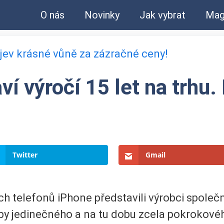
O nás
Novinky
Jak vybrat
Mag
bjev krásné vůně za zázračné ceny!
ví výročí 15 let na trhu
Twitter
Gmail
ých telefonů iPhone představili výrobci společ
oby jedinečného a na tu dobu zcela pokrokové