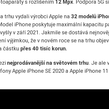
otoaparáty s rozlišením
12 Mpx
. Podpora 5G sí
na trhu vydali výrobci Apple na
32 modelů iPho
Model iPhone poskytuje maximální kapacitu p
vyšly v září 2021. Jakmile se dostává nejnově
ení výjimkou, že v novém roce se na trhu obje
a částku
přes 40 tisíc korun.
ezi
nejprodávanější na světovém trhu
. Je ale
lefony Apple iPhone SE 2020 a Apple iPhone 11 