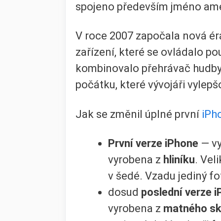
spojeno především jméno amer
V roce 2007 započala nová éra
zařízení, které se ovládalo po
kombinovalo přehrávač hudby, 
počátku, které vývojáři vyle
Jak se změnil úplné první
iPh
První verze
iPhone
— v
vyrobena z
hliníku
. Vel
v šedé. Vzadu jediný fo
dosud
poslední verze
i
vyrobena z
matného sk