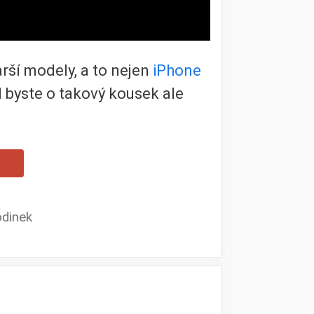
arší modely, a to nejen
iPhone
ud byste o takový kousek ale
odinek