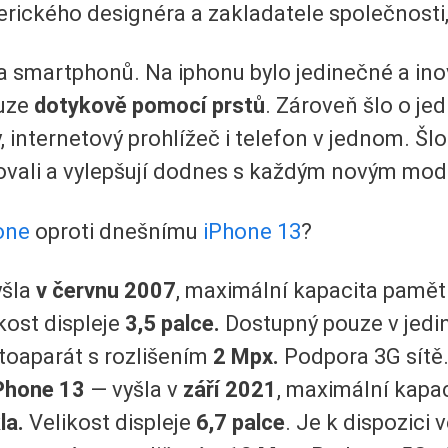
ického designéra a zakladatele společnosti,
 smartphonů. Na iphonu bylo jedinečné a inova
uze
dotykově pomocí prstů
. Zároveň šlo o jed
internetový prohlížeč i telefon v jednom. Šlo
pšovali a vylepšují dodnes s každým novým mo
one
oproti dnešnímu
iPhone 13
?
yšla
v červnu 2007
, maximální kapacita pamět
ikost displeje
3,5 palce.
Dostupný pouze v jedi
toaparát s rozlišením
2 Mpx.
Podpora 3G sítě
Phone 13
— vyšla v
září 2021
, maximální kapa
la.
Velikost displeje
6,7 palce
. Je k dispozici