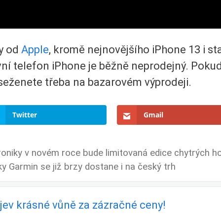
ny od
Apple
, kromě nejnovějšího iPhone 13 i st
 První telefon iPhone je běžně neprodejný. Pok
tě seženete třeba na bazarovém výprodeji.
Twitter
Gmail
roniky v novém roce bude limitovaná edice chytrých h
 Garmin se již brzy dostane i na český trh
bjev krásné vůně za zázračné ceny!