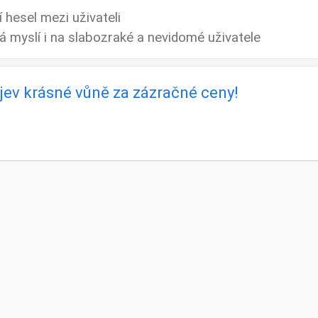
í hesel mezi uživateli
rá myslí i na slabozraké a nevidomé uživatele
bjev krásné vůně za zázračné ceny!