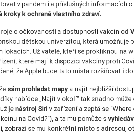
ntovat v pandemii a příslušných informacích o 
né kroky k ochraně vlastního zdraví.
droje o očkovanosti a dostupnosti vakcín od
V
onskou dětskou univerzitou, která umožňuje p
 lokacích. Uživatelé, kteří se prokliknou na 
ízení, které mají k dispozici vakcíny proti Co
čené, že Apple bude tato místa rozšiřovat i do
ůže
sám prohledat mapy
a najít nejbližší dost
íky nabídce „Najít v okolí“ tak snadno může 
yužije
nástroj Siri
v zařízení a zeptá se “Where 
akcínu na Covid?“), a ta mu pomůže s
vyhledáv
 zobrazí se mu konkrétní místo s adresou, ot