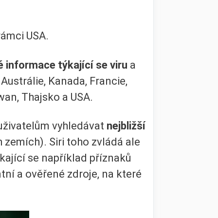
rámci USA.
é informace týkající se viru
a
Austrálie, Kanada, Francie,
wan, Thajsko a USA.
á uživatelům vyhledávat
nejbližší
zemích). Siri toho zvládá ale
kající se například příznaků
tní a ověřené zdroje, na které