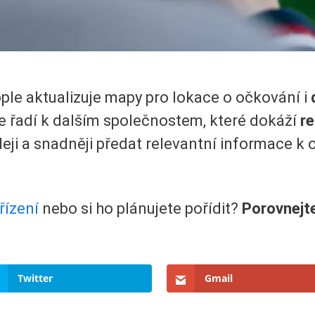
ple aktualizuje mapy pro lokace o očkování i
e řadí k dalším společnostem, které dokáží
re
leji a snadněji předat relevantní informace k 
řízení
nebo si ho plánujete pořídit?
Porovnejt
Twitter
Gmail