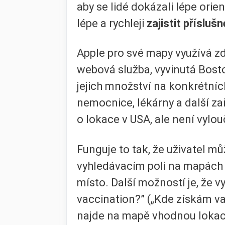
aby se lidé dokázali lépe orie
lépe a rychleji
zajistit přísluš
Apple pro své mapy využívá z
webová služba, vyvinutá Bost
jejich množství na konkrétních
nemocnice, lékárny a další zař
o lokace v USA, ale není vylou
Funguje to tak, že uživatel m
vyhledávacím poli na mapách d
místo. Další možností je, že v
vaccination?” („Kde získám v
najde na mapě vhodnou lokaci,