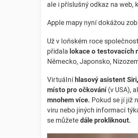
ale i příslušný odkaz na web,
Apple mapy nyní dokážou zob
Už v loňském roce společnos
přidala
lokace o testovacích
Německo, Japonsko, Nizozemsk
Virtuální
hlasový asistent Siri
místo pro očkování
(v USA), a
mnohem více.
Pokud se jí již
viru nebo jiných informací týk
se můžete
dále prokliknout.