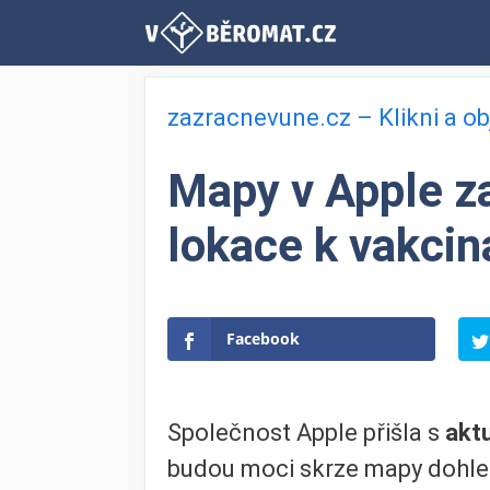
Přeskočit
na
obsah
zazracnevune.cz – Klikni a o
Mapy v Apple za
lokace k vakcin
Facebook
Společnost Apple přišla s
aktu
budou moci skrze mapy dohled