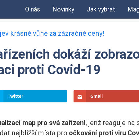
O nás
Novinky
Jak vybrat
Mag
bjev krásné vůně za zázračné ceny!
řízeních dokáží zobrazo
aci proti Covid-19
Twitter
Gmail
alizací map pro svá zařízení
, jenž reaguje na
at nejbližší místa pro
očkování proti viru Co