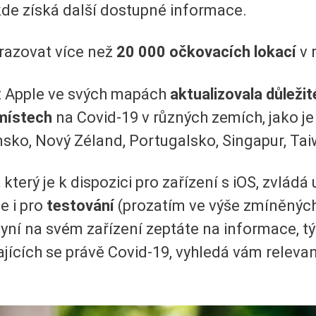
 kde získá další dostupné informace.
razovat více než
20 000 očkovacích lokací
v 
t Apple ve svých mapách
aktualizovala důležit
 místech
na Covid-19 v různých zemích, jako je 
o, Nový Zéland, Portugalsko, Singapur, Tai
,
který je k dispozici pro zařízení s iOS, zvlád
le i pro
testování
(prozatím ve výše zmíněných 
 nyní na svém zařízení zeptáte na informace, tý
ajících se právě Covid-19, vyhledá vám relevan