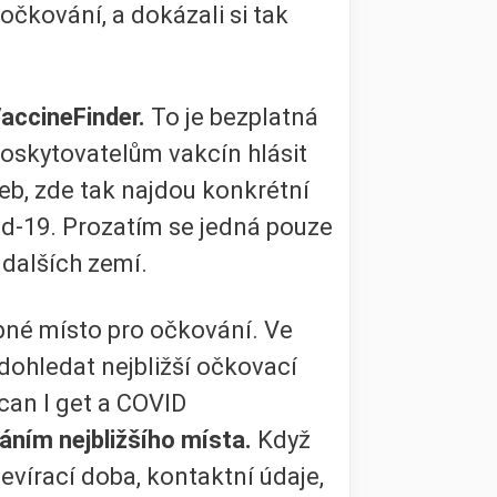
očkování, a dokázali si tak
accineFinder.
To je bezplatná
oskytovatelům vakcín hlásit
web, zde tak najdou konkrétní
vid-19. Prozatím se jedná pouze
 dalších zemí.
upné místo pro očkování. Ve
dohledat nejbližší očkovací
can I get a COVID
áním nejbližšího místa.
Když
evírací doba, kontaktní údaje,