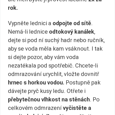
rok.
Vypněte lednici a
odpojte od sítě
.
Nemá-li lednice
odtokový kanálek
,
dejte si pod ní suchý hadr nebo ručník,
aby se voda měla kam vsáknout. I tak
si dejte pozor, aby vám voda
nezatékala pod spotřebič. Chcete-li
odmrazování urychlit, vložte dovnitř
hrnec s horkou vodou.
Postupně pak
dávejte pryč kusy ledu. Otřete i
přebytečnou vlhkost na stěnách
. Po
celkovém odmrazení
vyčistěte a