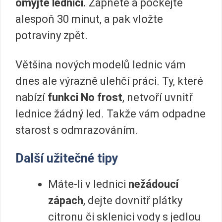
omyjte lednici.
Zapněte a počkejte
alespoň 30 minut, a pak vložte
potraviny zpět.
Většina nových modelů lednic vám
dnes ale výrazně ulehčí práci. Ty, které
nabízí
funkci No frost
, netvoří uvnitř
lednice žádný led. Takže vám odpadne
starost s odmrazováním.
Další užitečné tipy
Máte-li v lednici
nežádoucí
zápach
, dejte dovnitř plátky
citronu či sklenici vody s jedlou