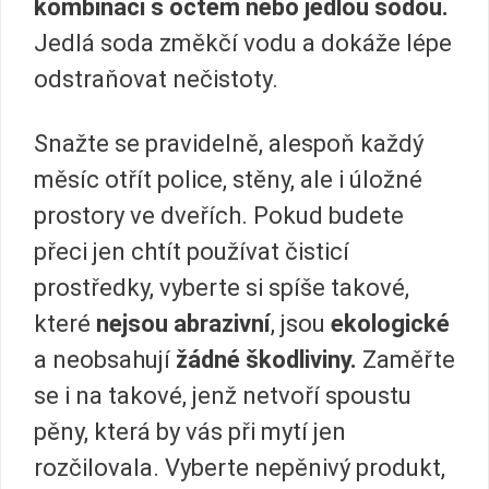
kombinaci s octem nebo jedlou sodou.
Jedlá soda změkčí vodu a dokáže lépe
odstraňovat nečistoty.
Snažte se pravidelně, alespoň každý
měsíc otřít police, stěny, ale i úložné
prostory ve dveřích. Pokud budete
přeci jen chtít používat čisticí
prostředky, vyberte si spíše takové,
které
nejsou abrazivní
, jsou
ekologické
a neobsahují
žádné škodliviny.
Zaměřte
se i na takové, jenž netvoří spoustu
pěny, která by vás při mytí jen
rozčilovala. Vyberte nepěnivý produkt,