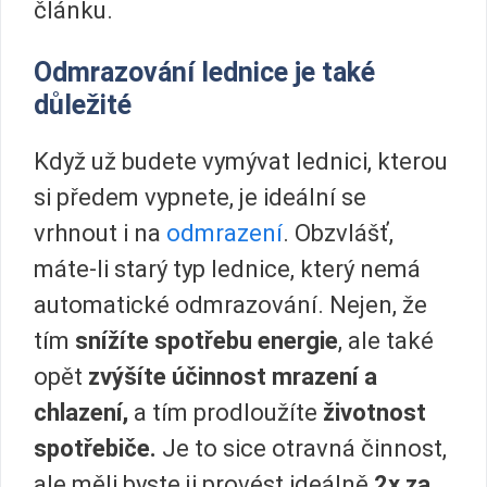
článku.
Odmrazování lednice je také
důležité
Když už budete vymývat lednici, kterou
si předem vypnete, je ideální se
vrhnout i na
odmrazení
. Obzvlášť,
máte-li starý typ lednice, který nemá
automatické odmrazování. Nejen, že
tím
snížíte spotřebu energie
, ale také
opět
zvýšíte účinnost mrazení a
chlazení,
a tím prodloužíte
životnost
spotřebiče.
Je to sice otravná činnost,
ale měli byste ji provést ideálně
2x za