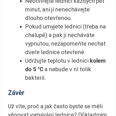
Neotvírejte lednici každých pět
minut, ani ji nenechávejte
dlouho otevřenou.
Pokud umyjete lednici (třeba na
chalupě) a pak ji necháváte
vypnutou, nezapomeňte nechat
dveře lednice otevřené.
Udržujte teplotu v lednici
kolem
do 5 °C
a nebude v ní tolik
bakterií.
Závěr
Už víte, proč a jak často byste se měli
věnovat vymývání lednice? Důkladným