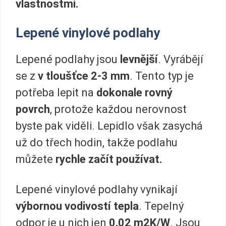
vlastnostmi.
Lepené vinylové podlahy
Lepené podlahy jsou
levnější
. Vyrábějí
se z
v tloušťce 2-3 mm
. Tento typ je
potřeba lepit na
dokonale rovný
povrch
, protože každou nerovnost
byste pak viděli. Lepidlo však zasychá
už do třech hodin, takže podlahu
můžete
rychle začít používat.
Lepené vinylové podlahy vynikají
výbornou vodivostí tepla
. Tepelný
odpor je u nich jen
0,02 m2K/W
. Jsou