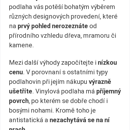
podlaha vás potěší bohatým výběrem
různých designových provedení, které
na
prvý pohled nerozeznáte
od
přírodního vzhledu dřeva, mramoru či
kamene.
Mezi další výhody započítejte i
nízkou
cenu
. V porovnaní s ostatními typy
podlahovin při jejím nákupu
výrazně
ušetříte
. Vinylová podlaha má
příjemný
povrch
, po kterém se dobře chodí i
bosými nohami. Kromě toho je
antistatická a
nezachytává se na ní
prach.