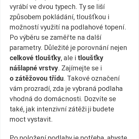
vyrábí ve dvou typech. Ty se liší
způsobem pokládání, tloušťkou i
možností využití na podlahové topení.
Po výběru se zaměřte na další
parametry. Důležité je porovnání nejen
celkové tloušťky
, ale i
tloušťky
nášlapné vrstvy
. Zajímejte se i
o zátěžovou třídu
. Takové označení
vám prozradí, zda je vybraná podlaha
vhodná do domácnosti. Dozvíte se
také, jak intenzivní zátěži ji budete
moct vystavit.
Po položení podlahy je potřeba, abyste