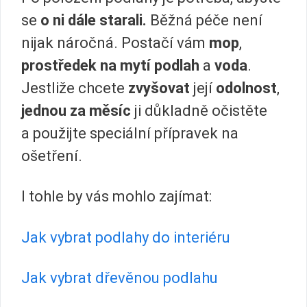
se
o ni dále starali.
Běžná péče není
nijak náročná. Postačí vám
mop
,
prostředek na mytí podlah
a
voda
.
Jestliže chcete
zvyšovat
její
odolnost
,
jednou za měsíc
ji důkladně očistěte
a použijte speciální přípravek na
ošetření.
I tohle by vás mohlo zajímat:
Jak vybrat podlahy do interiéru
Jak vybrat dřevěnou podlahu