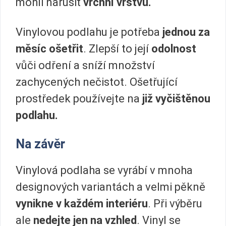
mohli narušit
vrchní vrstvu.
Vinylovou podlahu je potřeba
jednou za
měsíc ošetřit
. Zlepší to její
odolnost
vůči odření a sníží množství
zachycených nečistot. Ošetřující
prostředek používejte na
již vyčištěnou
podlahu.
Na závěr
Vinylová podlaha se vyrábí v mnoha
designových variantách a velmi pěkně
vynikne v každém interiéru
. Při výběru
ale
nedejte jen na vzhled
. Vinyl se