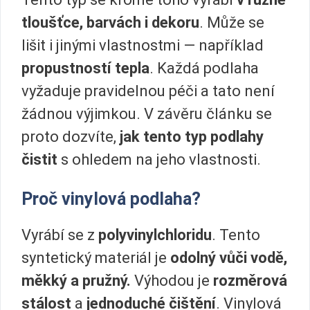
tloušťce, barvách i dekoru
. Může se
lišit i jinými vlastnostmi — například
propustností tepla
. Každá podlaha
vyžaduje pravidelnou péči a tato není
žádnou výjimkou. V závěru článku se
proto dozvíte,
jak tento typ podlahy
čistit
s ohledem na jeho vlastnosti.
Proč vinylová podlaha?
Vyrábí se z
polyvinylchloridu
. Tento
syntetický materiál je
odolný vůči vodě,
měkký a pružný.
Výhodou je
rozměrová
stálost
a
jednoduché čištění
. Vinylová