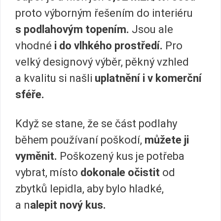
proto výborným řešením do interiéru
s podlahovým topením.
Jsou ale
vhodné
i do vlhkého prostředí.
Pro
velký designový výběr, pěkný vzhled
a kvalitu si našli
uplatnění i v komerční
sféře.
Když se stane, že se část podlahy
během používaní poškodí,
můžete ji
vyměnit.
Poškozený kus je potřeba
vybrat, místo
dokonale očistit
od
zbytků lepidla, aby bylo hladké,
a n
alepit nový kus.