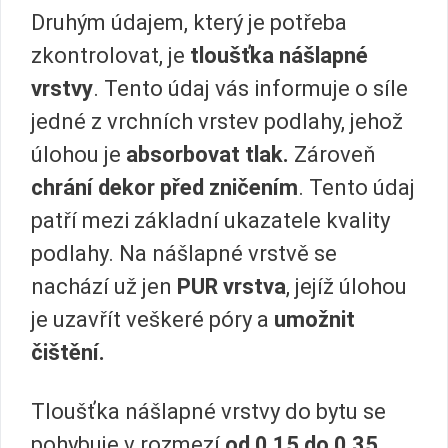
Druhým údajem, který je potřeba
zkontrolovat, je
tloušťka nášlapné
vrstvy
. Tento údaj vás informuje o síle
jedné z vrchních vrstev podlahy, jehož
úlohou je
absorbovat tlak.
Zároveň
chrání dekor před zničením
. Tento údaj
patří mezi základní ukazatele kvality
podlahy. Na nášlapné vrstvě se
nachází už jen
PUR vrstva
, jejíž úlohou
je uzavřít veškeré póry a
umožnit
čištění.
Tloušťka nášlapné vrstvy do bytu se
pohybuje v rozmezí
od 0,15 do 0,35