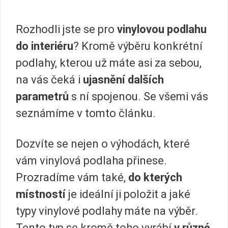
Rozhodli jste se pro
vinylovou podlahu
do interiéru
? Kromě výběru konkrétní
podlahy, kterou už máte asi za sebou,
na vás čeká i
ujasnění dalších
parametrů
s ní spojenou. Se všemi vás
seznámíme v tomto článku.
Dozvíte se nejen o výhodách, které
vám vinylová podlaha přinese.
Prozradíme vám také,
do kterých
místností
je ideální ji položit a jaké
typy vinylové podlahy máte na výběr.
Tento typ se kromě toho vyrábí
v různé