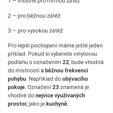
1 — vhodné pro mírnou zátěž
2 — pro běžnou zátěž
3 — pro vysokou zátěž
Pro lepší pochopení máme ještě jeden
příklad. Pokud si vyberete vinylovou
podlahu s označením
22
, bude vhodná
do místností
s běžnou frekvencí
pohybu
. Například do
obývacího
pokoje.
Označení
23
znamená je
vhodné do
nejvíce využívaných
prostor,
jako je
kuchyně.