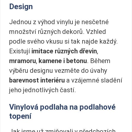
Design
Jednou z výhod vinylu je nesčetné
množství různých dekorů. Vzhled
podle svého vkusu si tak najde každý.
Existují
imitace různých dřevin
,
mramoru
,
kamene i betonu
. Během
výběru designu vezměte do úvahy
barevnost interiéru
a vzájemné sladění
jeho jednotlivých častí.
Vinylová podlaha na podlahové
topení
Jak jsme už zmiňovali v předchozích