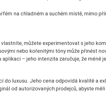
rfém na chladném a suchém místě, mimo přímé
 vlastníte, můžete experimentovat s jeho ko
usovými nebo kořenitými tóny může přinést nov
aplikaci – jeho intenzita zaručuje, že méně je
cí do luxusu. Jeho cena odpovídá kvalitě a ex
ginál od autorizovaných prodejců, abyste měli j