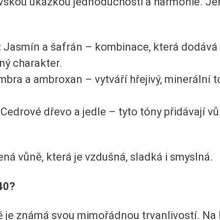
vskou ukázkou jednoduchosti a harmonie. Je
:
Jasmín a šafrán – kombinace, která dodává
ný charakter.
bra a ambroxan – vytváří hřejivý, minerální t
Cedrové dřevo a jedle – tyto tóny přidávají v
á vůně, která je vzdušná, sladká i smyslná.
40?
 je známá svou mimořádnou trvanlivostí. Na 