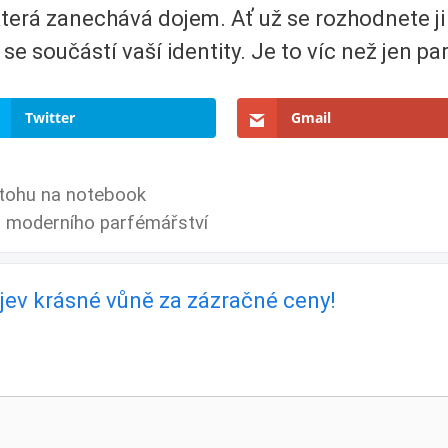
erá zanechává dojem. Ať už se rozhodnete ji n
e se součástí vaší identity. Je to víc než jen pa
Twitter
Gmail
tohu na notebook
a moderního parfémářství
bjev krásné vůně za zázračné ceny!