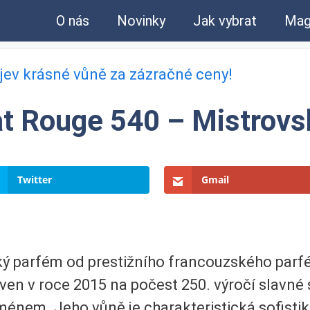
O nás
Novinky
Jak vybrat
Mag
bjev krásné vůně za zázračné ceny!
t Rouge 540 – Mistrovsk
Twitter
Gmail
cký parfém od prestižního francouzského pa
ven v roce 2015 na počest 250. výročí slavné 
nem. Jeho vůně je charakteristická sofistiko