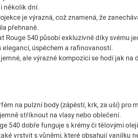
 několik dní.
ojekce je výrazná, což znamená, že zanechá
ila přehnaně.
t Rouge 540 působí exkluzivně díky svému jed
 s elegancí, úspěchem a rafinovaností.
 jemné, ale výrazné kompozici se hodí jak na 
fém na pulzní body (zápěstí, krk, za uši) pro
e jemně stříknout na vlasy nebo oblečení.
 540 dobře funguje s krémy či tělovými oleji
 také vrstvit s vůněmi, které obsahují vanilku 