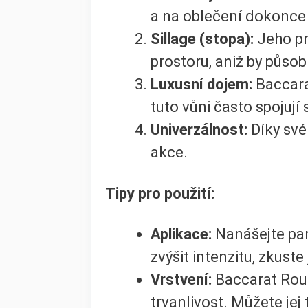
a na oblečení dokonce i
Sillage (stopa):
Jeho pr
prostoru, aniž by působ
Luxusní dojem:
Baccara
tuto vůni často spojují
Univerzálnost:
Díky své
akce.
Tipy pro použití:
Aplikace:
Nanášejte par
zvýšit intenzitu, zkust
Vrstvení:
Baccarat Rouge
trvanlivost. Můžete jej