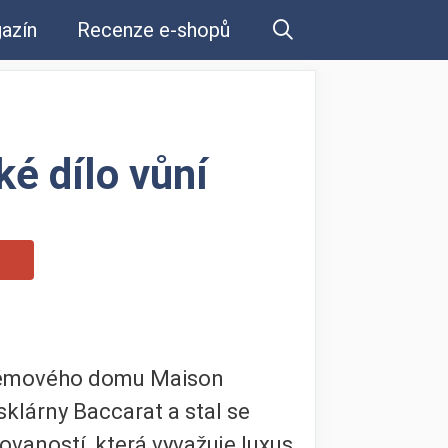
azín
Recenze e-shopů
é dílo vůní
rfémového domu Maison
sklárny Baccarat a stal se
vaností, která vyvažuje luxus