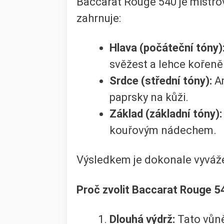
Baccarat Rouge 540 je mistro
zahrnuje:
Hlava (počáteční tóny)
svěžest a lehce kořeně
Srdce (střední tóny):
Am
paprsky na kůži.
Základ (základní tóny):
kouřovým nádechem.
Výsledkem je dokonale vyvážen
Proč zvolit Baccarat Rouge 5
Dlouhá výdrž:
Tato vůně