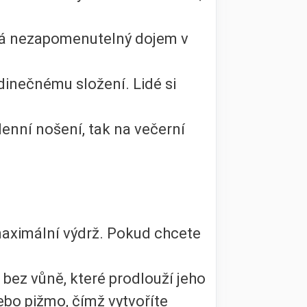
vá nezapomenutelný dojem v
inečnému složení. Lidé si
denní nošení, tak na večerní
 maximální výdrž. Pokud chcete
 bez vůně, které prodlouží jeho
nebo pižmo, čímž vytvoříte