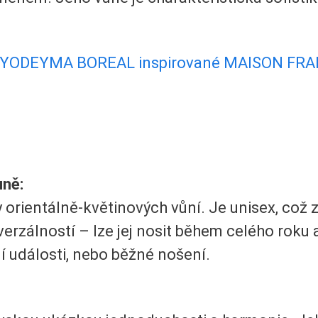
YODEYMA BOREAL inspirované MAISON FRA
ůně:
 orientálně-květinových vůní. Je unisex, což 
verzálností – lze jej nosit během celého roku a
ní události, nebo běžné nošení.