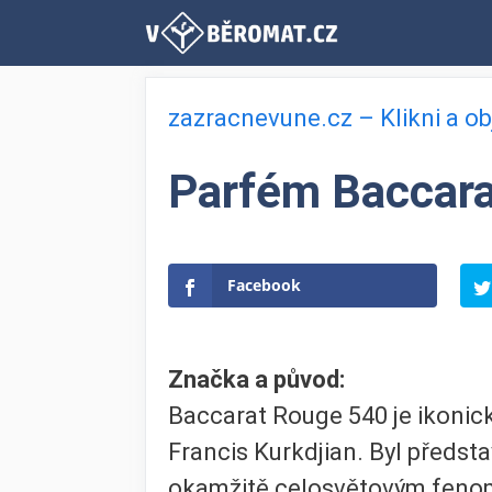
Přeskočit
na
obsah
zazracnevune.cz – Klikni a o
Parfém Baccara
Facebook
Značka a původ:
Baccarat Rouge 540 je ikoni
Francis Kurkdjian. Byl předsta
okamžitě celosvětovým fenomé