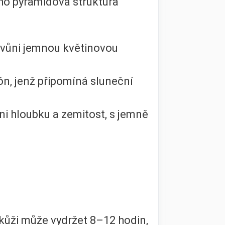
ho pyramidová struktura
 vůni jemnou květinovou
ón, jenž připomíná sluneční
ůni hloubku a zemitost, s jemně
kůži může vydržet 8–12 hodin,