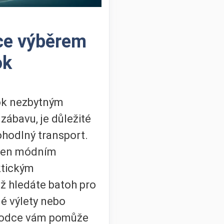
ce výběrem
ok
ook nezbytným
 zábavu, je důležité
ohodlný transport.
ejen módním
ktickým
ž hledáte batoh pro
é výlety nebo
ůvodce vám pomůže