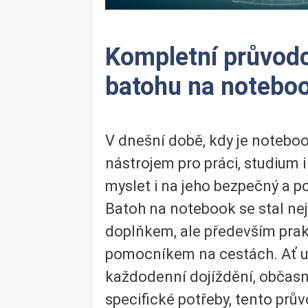
Kompletní průvod
batohu na notebo
V dnešní době, kdy je noteb
nástrojem pro práci, studium i
myslet i na jeho bezpečný a p
Batoh na notebook se stal n
doplňkem, ale především pra
pomocníkem na cestách. Ať u
každodenní dojíždění, občasn
specifické potřeby, tento pr